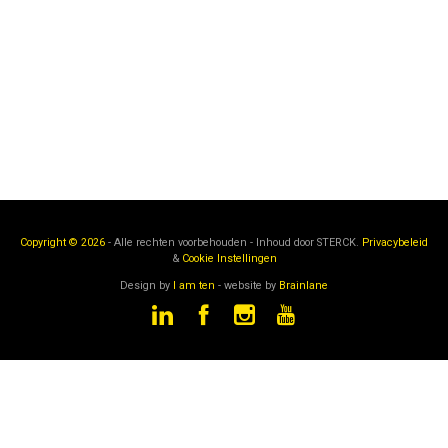
Copyright © 2026
- Alle rechten voorbehouden - Inhoud door
STERCK.
Privacybeleid
&
Cookie Instellingen
Design by
I am ten
- website by
Brainlane
STERCK
is een onderdeel van