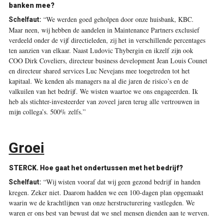
banken mee?
“We werden goed geholpen door onze huisbank, KBC.
Schelfaut:
Maar neen, wij hebben de aandelen in Maintenance Partners exclusief
verdeeld onder de vijf directieleden, zij het in verschillende percentages
ten aanzien van elkaar. Naast Ludovic Thybergin en ikzelf zijn ook
COO Dirk Coveliers, directeur business development Jean Louis Counet
en directeur shared services Luc Nevejans mee toegetreden tot het
kapitaal. We kenden als managers na al die jaren de risico’s en de
valkuilen van het bedrijf. We wisten waartoe we ons engageerden. Ik
heb als stichter-investeerder van zoveel jaren terug alle vertrouwen in
mijn collega’s. 500% zelfs.”
Groei
STERCK. Hoe gaat het ondertussen met het bedrijf?
“Wij wisten vooraf dat wij geen gezond bedrijf in handen
Schelfaut:
kregen. Zeker niet. Daarom hadden we een 100-dagen plan opgemaakt
waarin we de krachtlijnen van onze herstructurering vastlegden. We
waren er ons best van bewust dat we snel mensen dienden aan te werven.