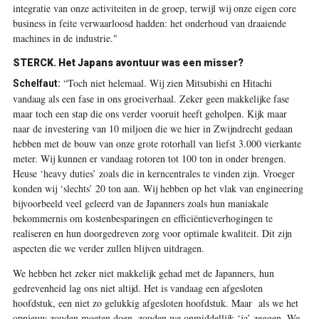
integratie van onze activiteiten in de groep, terwijl wij onze eigen core
business in feite verwaarloosd hadden: het onderhoud van draaiende
machines in de industrie."
STERCK. Het Japans avontuur was een misser?
“Toch niet helemaal. Wij zien Mitsubishi en Hitachi
Schelfaut:
vandaag als een fase in ons groeiverhaal. Zeker geen makkelijke fase
maar toch een stap die ons verder vooruit heeft geholpen. Kijk maar
naar de investering van 10 miljoen die we hier in Zwijndrecht gedaan
hebben met de bouw van onze grote rotorhall van liefst 3.000 vierkante
meter. Wij kunnen er vandaag rotoren tot 100 ton in onder brengen.
Heuse ‘heavy duties’ zoals die in kerncentrales te vinden zijn. Vroeger
konden wij ‘slechts’ 20 ton aan. Wij hebben op het vlak van engineering
bijvoorbeeld veel geleerd van de Japanners zoals hun maniakale
bekommernis om kostenbesparingen en efficiëntieverhogingen te
realiseren en hun doorgedreven zorg voor optimale kwaliteit. Dit zijn
aspecten die we verder zullen blijven uitdragen.
We hebben het zeker niet makkelijk gehad met de Japanners, hun
gedrevenheid lag ons niet altijd. Het is vandaag een afgesloten
hoofdstuk, een niet zo gelukkig afgesloten hoofdstuk. Maar als we het
opnieuw zouden moeten doen, zouden we onmiddellijk ‘ja’ zeggen. We