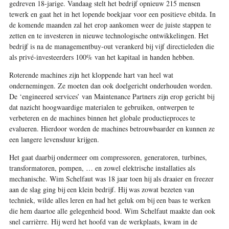
gedreven 18-jarige. Vandaag stelt het bedrijf opnieuw 215 mensen
tewerk en gaat het in het lopende boekjaar voor een positieve ebitda. In
de komende maanden zal het erop aankomen weer de juiste stappen te
zetten en te investeren in nieuwe technologische ontwikkelingen. Het
bedrijf is na de managementbuy-out verankerd bij vijf directieleden die
als privé-investeerders 100% van het kapitaal in handen hebben.
Roterende machines zijn het kloppende hart van heel wat
ondernemingen. Ze moeten dan ook doelgericht onderhouden worden.
De ‘engineered services’ van Maintenance Partners zijn erop gericht bij
dat nazicht hoogwaardige materialen te gebruiken, ontwerpen te
verbeteren en de machines binnen het globale productieproces te
evalueren. Hierdoor worden de machines betrouwbaarder en kunnen ze
een langere levensduur krijgen.
Het gaat daarbij ondermeer om compressoren, generatoren, turbines,
transformatoren, pompen, … en zowel elektrische installaties als
mechanische. Wim Schelfaut was 18 jaar toen hij als draaier en freezer
aan de slag ging bij een klein bedrijf. Hij was zowat bezeten van
techniek, wilde alles leren en had het geluk om bij een baas te werken
die hem daartoe alle gelegenheid bood. Wim Schelfaut maakte dan ook
snel carrièrre. Hij werd het hoofd van de werkplaats, kwam in de