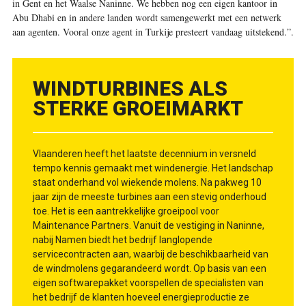
in Gent en het Waalse Naninne. We hebben nog een eigen kantoor in
Abu Dhabi en in andere landen wordt samengewerkt met een netwerk
aan agenten. Vooral onze agent in Turkije presteert vandaag uitstekend.”
.
WINDTURBINES ALS
STERKE GROEIMARKT
Vlaanderen heeft het laatste decennium in versneld
tempo kennis gemaakt met windenergie. Het landschap
staat onderhand vol wiekende molens. Na pakweg 10
jaar zijn de meeste turbines aan een stevig onderhoud
toe. Het is een aantrekkelijke groeipool voor
Maintenance Partners. Vanuit de vestiging in Naninne,
nabij Namen biedt het bedrijf langlopende
servicecontracten aan, waarbij de beschikbaarheid van
de windmolens gegarandeerd wordt. Op basis van een
eigen softwarepakket voorspellen de specialisten van
het bedrijf de klanten hoeveel energieproductie ze