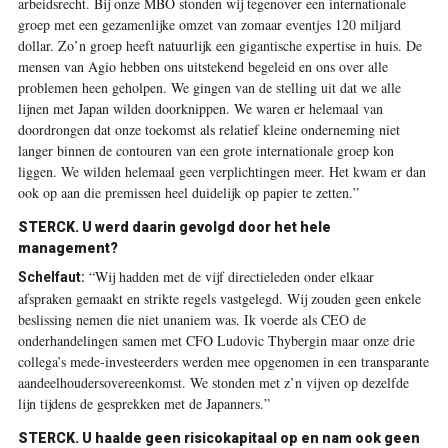
arbeidsrecht. Bij onze MBO stonden wij tegenover een internationale
groep met een gezamenlijke omzet van zomaar eventjes 120 miljard
dollar. Zo’n groep heeft natuurlijk een gigantische expertise in huis. De
mensen van Agio hebben ons uitstekend begeleid en ons over alle
problemen heen geholpen. We gingen van de stelling uit dat we alle
lijnen met Japan wilden doorknippen. We waren er helemaal van
doordrongen dat onze toekomst als relatief kleine onderneming niet
langer binnen de contouren van een grote internationale groep kon
liggen. We wilden helemaal geen verplichtingen meer. Het kwam er dan
ook op aan die premissen heel duidelijk op papier te zetten.”
STERCK. U werd daarin gevolgd door het hele
management?
“Wij hadden met de vijf directieleden onder elkaar
Schelfaut:
afspraken gemaakt en strikte regels vastgelegd. Wij zouden geen enkele
beslissing nemen die niet unaniem was. Ik voerde als CEO de
onderhandelingen samen met CFO Ludovic Thybergin maar onze drie
collega’s mede-investeerders werden mee opgenomen in een transparante
aandeelhouders­overeenkomst. We stonden met z’n vijven op dezelfde
lijn tijdens de gesprekken met de Japanners.”
STERCK. U haalde geen risicokapitaal op en nam ook geen