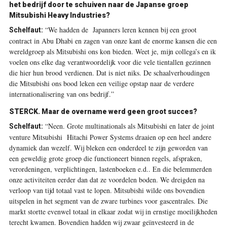
het bedrijf door te schuiven naar de Japanse groep
Mitsubishi Heavy Industries?
“We hadden de Japanners leren kennen bij een groot
Schelfaut:
contract in Abu Dhabi en zagen van onze kant de enorme kansen die een
wereldgroep als Mitsubishi ons kon bieden. Weet je, mijn collega’s en ik
voelen ons elke dag verantwoordelijk voor die vele tientallen gezinnen
die hier hun brood verdienen. Dat is niet niks. De schaalverhoudingen
die Mitsubishi ons bood leken een veilige opstap naar de verdere
internationalisering van ons bedrijf.”
STERCK. Maar de overname werd geen groot succes?
“Neen. Grote multinationals als Mitsubishi en later de joint
Schelfaut:
venture Mitsubishi Hitachi Power Systems draaien op een heel andere
dynamiek dan wezelf. Wij bleken een onderdeel te zijn geworden van
een geweldig grote groep die functioneert binnen regels, afspraken,
verordeningen, verplichtingen, lastenboeken e.d.. En die belemmerden
onze activiteiten eerder dan dat ze voordelen boden. We dreigden na
verloop van tijd totaal vast te lopen. Mitsubishi wilde ons bovendien
uitspelen in het segment van de zware turbines voor gascentrales. Die
markt stortte evenwel totaal in elkaar zodat wij in ernstige moeilijkheden
terecht kwamen. Bovendien hadden wij zwaar geïnvesteerd in de