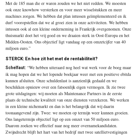
Met de 185 man die er waren zouden we het niet redden. We moesten
ook onze knowhow versterken en voor meer wisselstukken en meer
machines zorgen. We hebben dat plan intussen geïmplementeerd en ik
durf vooropstellen dat we al groei zien in onze activiteiten. We hebben
intussen ook al een kleine onderneming in Frankrijk overgenomen. Onze
thuismarkt doet het vrij goed en we draaien sterk in Oost-Europa en het
Midden-Oosten. Ons objectief ligt vandaag op een omzetcijfer van 40
miljoen euro.”
STERCK: En hoe zit het met de rentabiliteit?
“We hebben uiteraard nog heel wat werk voor de boeg maar
Schelfaut:
ik mag hopen dat we het lopende boekjaar weer met een positieve ebitda
kunnen afsluiten. Onze schuldenlast is aanzienlijk gedaald en we
beschikken opnieuw over een fatsoenlijk eigen vermogen. Ik zie twee
grote uitdagingen: wij moeten als Maintenance Partners in de eerste
plaats de technische kwaliteit van onze diensten verzekeren. We werken
in een kleine nichemarkt en dan is het belangrijk dat wij daarin
toonaangevend zijn. Twee: we moeten op termijn weer kunnen groeien.
Ons langetermijn objectief ligt op een omzet van 50 miljoen euro.
Daarom zoeken we effectief naar nog meer overnamekandidaten.
Zwijndrecht blijft het hart van het bedrijf met twee satellietvestigingen