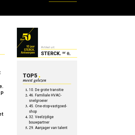
Artikel uit:
0.
nr
STERCK
.
t
TOP5
meest gelezen
e.
10. De grote transitie
 P
46. Familiale HVAC-
snelgroeier
45. One-stop-vastgoed-
shop
et
32. Veelzijdige
bouwpartner
29. Aanjager van talent