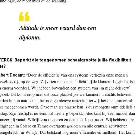
chnologie, de mechanica of de scanning.”
Attitude is meer waard dan een
diploma.
ERCK. Beperkt die toegenomen schaalgrootte jullie flexibiliteit
et?
“Door de efficiëntie van ons systeem verliezen onze mensen
bert Decant:
uwelijks tijd op de weg. Zij zitten nu eenmaal dicht bij de klanten. Logistiek is 
n enorm voordeel. Wij hebben bovendien een systeem van ‘in night delivery’
gezet. Dit komt erop neer dat onze plaatselijke werknemers ’s nachts beleverd
rden in hun auto’s met het nodige nieuwe materiaal terwijl het oude materiaal
er meegenomen wordt. Onze man ter plaatse kan ’s dus morgens onmiddellijk 
 slag. Zijn reistijd is nu eenmaal heel erg beperkt. Files kent hij veel minder dan
nneer hij vanuit Wilrijk zou opereren en dan naar Ieper moet. Wij hebben onze
stigingen in Spiere en Temse overigens gesloten en alle centrale activiteiten
jeengebracht in Wilrijk. Dat betekent nog meer efficiëntie en snelheid. Het komt