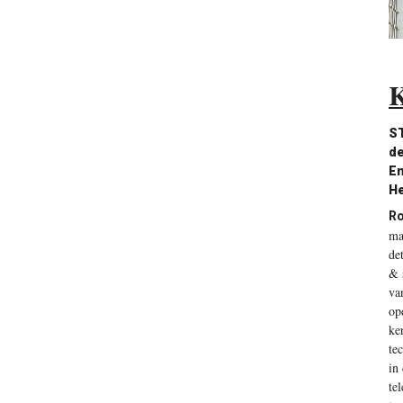
K
ST
de
En
He
Ro
ma
de
& 
va
op
ke
te
in
te