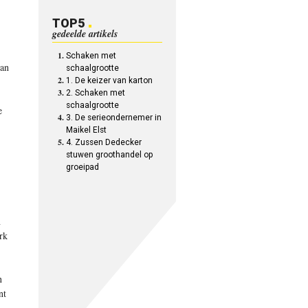
TOP5
gedeelde artikels
Schaken met
van
schaalgrootte
1. De keizer van karton
2. Schaken met
schaalgrootte
e
3. De serieondernemer in
Maikel Elst
4. Zussen Dedecker
stuwen groothandel op
groeipad
n
rk
n
nt