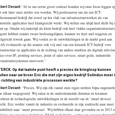
“Al in ons eerste groot contract konden wij onze focus leggen o
bert Decant:
t ook later onze sterkte zou worden. Wij positioneren ons als een ICT-
dersteunend bedrijf dat zowel op het vlak van infrastructuurwerken als van
ustriële applicaties heel klantgericht werkt. Wij stellen ons altijd heel dicht bij 
ant op. Omdat wij indertijd als klein bedrijf ook heel vlakke organisatiestructur
gezet hebben zonder zware beslissingslijnen, kunnen we heel snel reageren en
elgericht tewerk gaan. Wij voelen zo de ontwikkelingen in de markt goed aan.
AS evolueerde op die manier ook vrij snel van een klassiek ICT-bedrijf voor
frastructuur en applicaties in de richting van andere markten als digitale televisi
ice-over-IP, printing services, point of sales services, smart grids, industriële
tomatisatiesystemen enzovoort.”
ERCK. Op dat laatste punt heeft u precies de kringloop kunnen
uiten naar uw broer Eric die met zijn eigen bedrijf Solindus meer 
 richting van industriële processen werkte?
“Precies. Wij zijn elk vanuit onze eigen sterktes bijna ongemerk
bert Decant:
ar elkaar toegegroeid. Wij zaten in de ondersteunende diensten en kwamen
orheen de technologische ontwikkelingen in de wereld van de ‘smart devices’
recht. Eric werkte vanuit de industrie en evolueerde in zijn zoektocht naar meer
ntabiliteit naar ‘smart processes’. Wij hebben elkaar daar gevonden en in 2013 
sloten om onze twee bedrijven, ESAS en Solindus, onder een gemeenschappelij