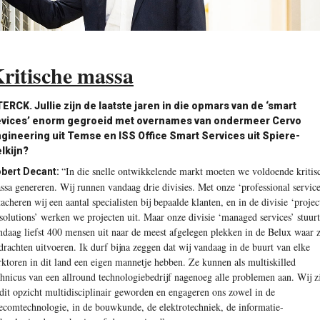
ritische massa
ERCK. Jullie zijn de laatste jaren in die opmars van de ‘smart
vices’ enorm gegroeid met overnames van ondermeer Cervo
gineering uit Temse en ISS Office Smart Services uit Spiere-
lkijn?
“In die snelle ontwikkelende markt moeten we voldoende kritis
bert Decant:
ssa genereren. Wij runnen vandaag drie divisies. Met onze ‘professional service
tacheren wij een aantal specialisten bij bepaalde klanten, en in de divisie ‘projec
solutions’ werken we projecten uit. Maar onze divisie ‘managed services’ stuurt
ndaag liefst 400 mensen uit naar de meest afgelegen plekken in de Belux waar 
drachten uitvoeren. Ik durf bijna zeggen dat wij vandaag in de buurt van elke
rktoren in dit land een eigen mannetje hebben. Ze kunnen als multiskilled
chnicus van een allround technologiebedrijf nagenoeg alle problemen aan. Wij z
 dit opzicht multidisciplinair geworden en engageren ons zowel in de
lecomtechnologie, in de bouwkunde, de elektrotechniek, de informatie-