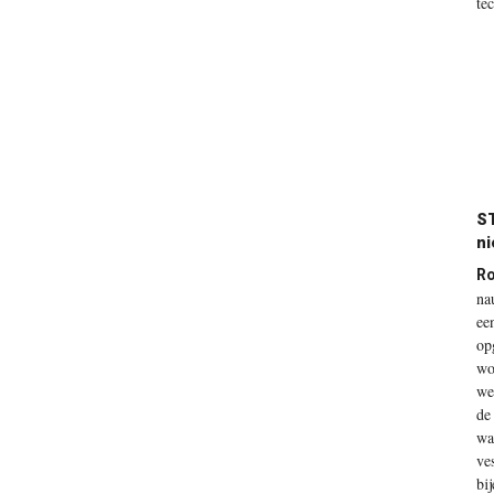
te
ST
ni
Ro
na
ee
op
wo
we
de
wa
ve
bi