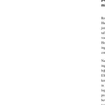
mi
Ro
Hu
jo
ta
vo
Ho
in
co
Na
in
bi
ES
ke
in
lo
pr
be
te