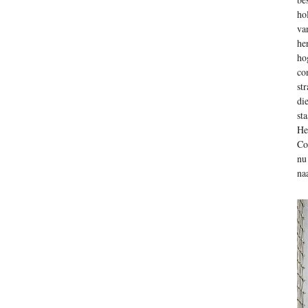
ho
va
he
ho
co
st
di
st
He
Co
nu
na