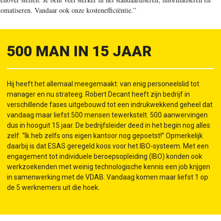
tomatiseren. Vandaar ook onze kostenefficiëntie.”
500 MAN IN 15 JAAR
Hij heeft het allemaal meegemaakt: van enig personeelslid tot
manager en nu strateeg. Robert Decant heeft zijn bedrijf in
verschillende fases uitgebouwd tot een indrukwekkend geheel dat
vandaag maar liefst 500 mensen tewerkstelt. 500 aanwervingen
dus in hooguit 15 jaar. De bedrijfsleider deed in het begin nog alles
zelf. “Ik heb zelfs ons eigen kantoor nog gepoetst!” Opmerkelijk
daarbij is dat ESAS geregeld koos voor het IBO-systeem. Met een
engagement tot individuele beroepsopleiding (IBO) konden ook
werkzoekenden met weinig technologische kennis een job krijgen
in samenwerking met de VDAB. Vandaag komen maar liefst 1 op
de 5 werknemers uit die hoek.