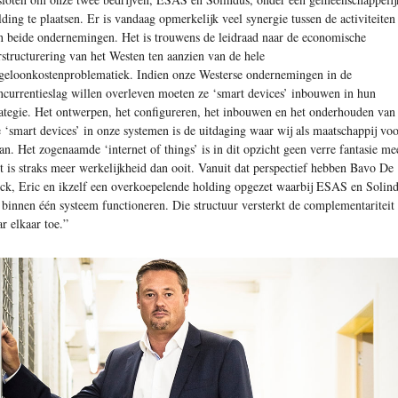
lding te plaatsen. Er is vandaag opmerkelijk veel synergie tussen de activiteiten
n beide ondernemingen. Het is trouwens de leidraad naar de economische
rstructurering van het Westen ten aanzien van de hele
geloonkostenproblematiek. Indien onze Westerse ondernemingen in de
ncurrentieslag willen overleven moeten ze ‘smart devices’ inbouwen in hun
rategie. Het ontwerpen, het configureren, het inbouwen en het onderhouden van
e ‘smart devices’ in onze systemen is de uitdaging waar wij als maatschappij vo
aan. Het zogenaamde ‘internet of things’ is in dit opzicht geen verre fantasie me
t is straks meer werkelijkheid dan ooit. Vanuit dat perspectief hebben Bavo De
ck, Eric en ikzelf een overkoepelende holding opgezet waarbij ESAS en Solin
 binnen één systeem functioneren. Die structuur versterkt de complementariteit
ar elkaar toe.”