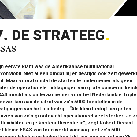
7. DE STRATEEG
ESAS
jn eerste klant was de Amerikaanse multinational
xonMobil. Niet alleen omdat hij er destijds ook zelf gewerk
ad. Maar vooral omdat de startende ondernemer als geen
nder de operationele uitdagingen van grote concerns kend
SAS mocht als onderaannemer voor het Nederlandse Triple
ewerken aan de uitrol van zo’n 5000 toestellen in de
stigingen van het oliebedrijf. “Als klein bedrijf ben je ten
nzien van zo’n grootmacht operationeel veel sterker. Je z
 flexibiliteit en je kostenefficiëntie in”, zegt Robert Decant.
t kleine ESAS van toen werkt vandaag met zo’n 500
rsoneelsleden en budgetteert dit jaar een omzet van 35