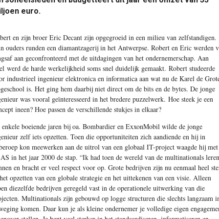
ljoen euro.
bert en zijn broer Eric Decant zijn opgegroeid in een milieu van zelfstandigen.
n ouders runden een diamantzagerij in het Antwerpse. Robert en Eric werden 
ngsaf aan geconfronteerd met de uitdagingen van het ondernemerschap. Aan
fel werd de harde werkelijkheid soms snel duidelijk gemaakt. Robert studeerde
or industrieel ingenieur elektronica en informatica aan wat nu de Karel de Grot
geschool is. Het ging hem daarbij niet direct om de bits en de bytes. De jonge
genieur was vooral geïnteresseerd in het bredere puzzelwerk. Hoe steek je een
ncept ineen? Hoe passen de verschillende stukjes in elkaar?
 enkele boeiende jaren bij oa. Bombardier en ExxonMobil wilde de jonge
genieur zelf iets opzetten. Toen die opportuniteiten zich aandiende en hij in
jberoep kon meewerken aan de uitrol van een globaal IT-project waagde hij met
AS in het jaar 2000 de stap. “Ik had toen de wereld van de multinationals lere
nnen en bracht er veel respect voor op. Grote bedrijven zijn nu eenmaal heel ste
 het opzetten van een globale strategie en het uittekenen van een visie. Alleen
pen diezelfde bedrijven geregeld vast in de operationele uitwerking van die
ojecten. Multinationals zijn gebouwd op logge structuren die slechts langzaam i
weging komen. Daar kun je als kleine ondernemer je volledige eigen engageme
genover stellen. Je bent veel sterker in het standaardiseren, informatiseren en