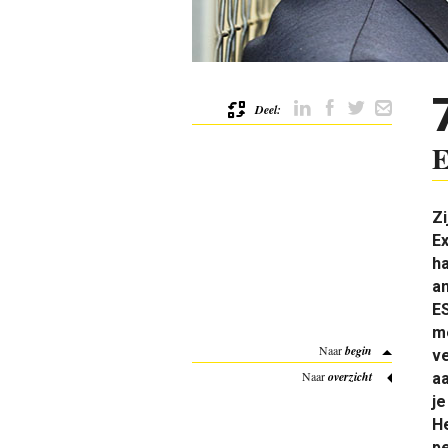
Deel:
Zi
Ex
h
a
E
me
Naar
begin
ve
Naar
overzicht
aa
je
He
pe