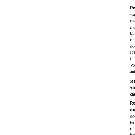
Ro
wa
on
ind
kl
op
do
ES
in
Vo
au
ST
sl
de
Ro
na
do
te
re
be