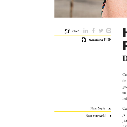
Deel:
Download
PDF
D
Ca
de
ge
en
he
Ca
Naar
begin
je
Naar
overzicht
ja
ha