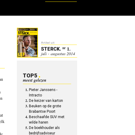
Artikel uit:
1.
nr
STERCK
.
juli - augustus 2014
TOP5
an
meest gelezen
Pieter Janssens -
n
Intracto
en
De keizer van karton
Beuken op de grote
Brabantse Poort
at
Beschaafde SUV met
elk
wilde haren
De boekhouder als
de
bedrijfsadviseur