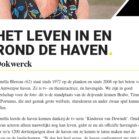
HET LEVEN IN EN
ROND DE HAVEN
okwerck
milla Blereau (62) staat sinds 1972 op de planken en sinds 2008 op het beton v
 Antwerpse haven. Ze is tv- en theateractrice, én havengids. We zijn in goed
zelschap voor de foto: dit is de standplaats van de drijvende kranen Brabo, Tita
 Portunus, die met gemak grote welfsels, sluisdeuren en ander zwaar spul kunn
ffen.
milla leerde de haven kennen dankzij de tv-serie ‘Kinderen van Dewindt’. Omd
 van acteren alleen nauwelijks nog kan leven, gidst ze nu als officiële havengids 
ar zo'n 1200 dertienjarigen door de haven om ze kennis te laten maken met de
ven en de landschappen. “Ik doe het heel graag, de haven confronteert me met 