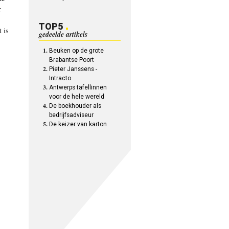
r
TOP5
 is
gedeelde artikels
Beuken op de grote
Brabantse Poort
Pieter Janssens -
Intracto
Antwerps tafellinnen
voor de hele wereld
De boekhouder als
bedrijfsadviseur
De keizer van karton