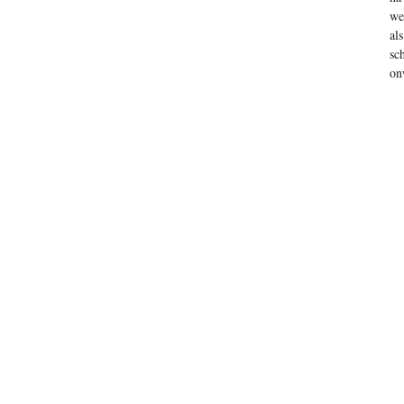
we
al
sc
on