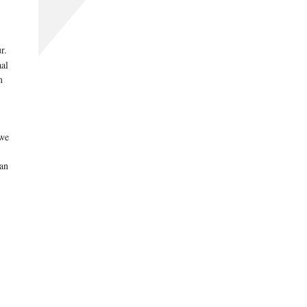
r.
aal
m
 we
dan