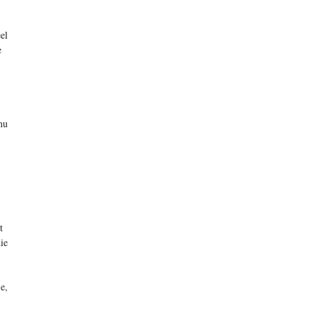
el
e
nu
t
ie
e,