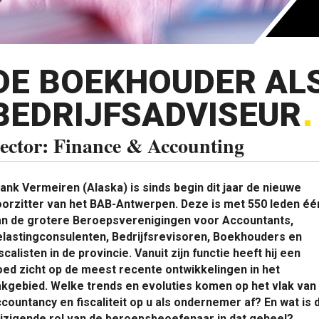
DE BOEKHOUDER AL
BEDRIJFSADVISEUR
ector: Finance & Accounting
ank Vermeiren (Alaska) is sinds begin dit jaar de nieuwe
orzitter van het BAB-Antwerpen. Deze is met 550 leden éé
an de grotere Beroepsverenigingen voor Accountants,
lastingconsulenten, Bedrijfsrevisoren, Boekhouders en
scalisten in de provincie. Vanuit zijn functie heeft hij een
ed zicht op de meest recente ontwikkelingen in het
kgebied. Welke trends en evoluties komen op het vlak van
countancy en fiscaliteit op u als ondernemer af? En wat is 
jzigende rol van de beroepsbeoefenaar in dat geheel?