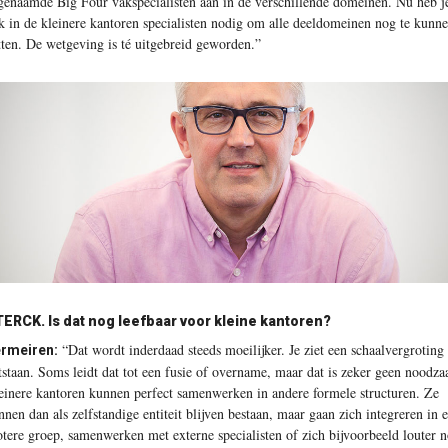
genaamde Big Four vakspecialisten aan in de verschillende domeinen. Nu heb j
k in de kleinere kantoren specialisten nodig om alle deeldomeinen nog te kunn
tten. De wetgeving is té uitgebreid geworden.”
ERCK. Is dat nog leefbaar voor kleine kantoren?
“Dat wordt inderdaad steeds moeilijker. Je ziet een schaalvergroting
rmeiren:
tstaan. Soms leidt dat tot een fusie of overname, maar dat is zeker geen noodza
einere kantoren kunnen perfect samenwerken in andere formele structuren. Ze
nnen dan als zelfstandige entiteit blijven bestaan, maar gaan zich integreren in 
otere groep, samenwerken met externe specialisten of zich bijvoorbeeld louter 