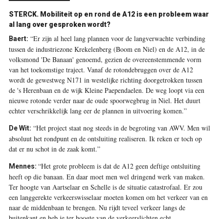
STERCK. Mobiliteit op en rond de A12 is een probleem waar
al lang over gesproken wordt?
“Er zijn al heel lang plannen voor de langverwachte verbinding
Baert:
tussen de industriezone Krekelenberg (Boom en Niel) en de A12, in de
volksmond 'De Banaan' genoemd, gezien de overeenstemmende vorm
van het toekomstige traject. Vanaf de rotondebruggen over de A12
wordt de gewestweg N171 in westelijke richting doorgetrokken tussen
de 's Herenbaan en de wijk Kleine Paependaelen. De weg loopt via een
nieuwe rotonde verder naar de oude spoorwegbrug in Niel. Het duurt
echter verschrikkelijk lang eer de plannen in uitvoering komen.”
“Het project staat nog steeds in de begroting van AWV. Men wil
De Wit:
absoluut het rondpunt en de ontsluiting realiseren. Ik reken er toch op
dat er nu schot in de zaak komt.”
“Het grote probleem is dat de A12 geen deftige ontsluiting
Mennes:
heeft op die banaan. En daar moet men wel dringend werk van maken.
Ter hoogte van Aartselaar en Schelle is de situatie catastrofaal. Er zou
een langgerekte verkeerswisselaar moeten komen om het verkeer van en
naar de middenbaan te brengen. Nu rijdt teveel verkeer langs de
buitenkant en heb je ter hoogte van de verkeerslichten echt