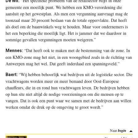
“Het specifieke probleem van de retailsector blijft in onze
De Wit:
gemeente een moeilijk punt. We hebben een KMO-verordening die
aansluit op het gewestplan. Als men een vergunning aanvraagt mag de
toonzaal maar 20 procent beslaan van de totale oppervlakte. Dat heeft
als doel om de baanwinkels weg te houden. Maar voor ondernemers is
het een beperking die moeilijk ligt. Het is jammer dat we daardoor in
sommige gevallen vergunningen moeten weigeren.”
“Dat heeft ook te maken met de bestemming van de zone. In
Mennes:
een KMO-zone mag het niet, in een woongebied zoals in de richting van
Antwerpen mag het wel. Dat geeft inderdaad een spanningsveld.”
“Wij hebben behoorlijk wat bedrijven uit de logistieke sector. Die
Baert:
vrachtwagens worden meer en meer bemand door Oost-Europese
chauffeurs, die in en rond hun vrachtwagen leven. De bedrijven hebben
op hun site niet altijd de nodige voorzieningen om die mensen op te
vangen. Dat is ook een punt waar we samen met de bedrijven aan willen
werken omdat de druk op de omgeving te groot wordt.”
Naar
begin