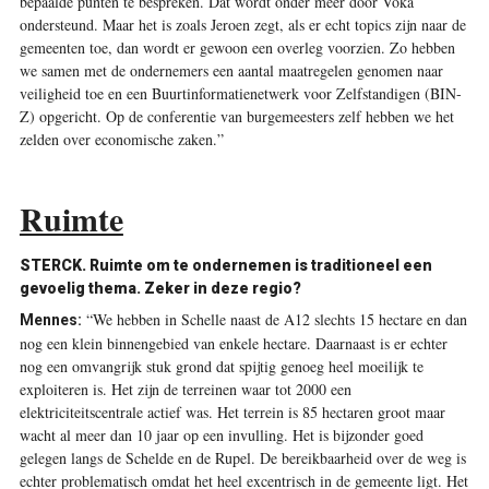
bepaalde punten te bespreken. Dat wordt onder meer door Voka
ondersteund. Maar het is zoals Jeroen zegt, als er echt topics zijn naar de
gemeenten toe, dan wordt er gewoon een overleg voorzien. Zo hebben
we samen met de ondernemers een aantal maatregelen genomen naar
veiligheid toe en een Buurtinformatienetwerk voor Zelfstandigen (BIN-
Z) opgericht. Op de conferentie van burgemeesters zelf hebben we het
zelden over economische zaken.”
Ruimte
STERCK. Ruimte om te ondernemen is traditioneel een
gevoelig thema. Zeker in deze regio?
“We hebben in Schelle naast de A12 slechts 15 hectare en dan
Mennes:
nog een klein binnengebied van enkele hectare. Daarnaast is er echter
nog een omvangrijk stuk grond dat spijtig genoeg heel moeilijk te
exploiteren is. Het zijn de terreinen waar tot 2000 een
elektriciteitscentrale actief was. Het terrein is 85 hectaren groot maar
wacht al meer dan 10 jaar op een invulling. Het is bijzonder goed
gelegen langs de Schelde en de Rupel. De bereikbaarheid over de weg is
echter problematisch omdat het heel excentrisch in de gemeente ligt. Het