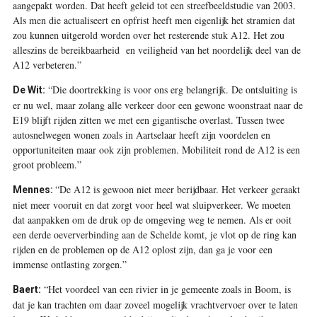
aangepakt worden. Dat heeft geleid tot een streefbeeldstudie van 2003.
Als men die actualiseert en opfrist heeft men eigenlijk het stramien dat
zou kunnen uitgerold worden over het resterende stuk A12. Het zou
alleszins de bereikbaarheid en veiligheid van het noordelijk deel van de
A12 verbeteren.”
“Die doortrekking is voor ons erg belangrijk. De ontsluiting is
De Wit:
er nu wel, maar zolang alle verkeer door een gewone woonstraat naar de
E19 blijft rijden zitten we met een gigantische overlast. Tussen twee
autosnelwegen wonen zoals in Aartselaar heeft zijn voordelen en
opportuniteiten maar ook zijn problemen. Mobiliteit rond de A12 is een
groot probleem.”
“De A12 is gewoon niet meer berijdbaar. Het verkeer geraakt
Mennes:
niet meer vooruit en dat zorgt voor heel wat sluipverkeer. We moeten
dat aanpakken om de druk op de omgeving weg te nemen. Als er ooit
een derde oeververbinding aan de Schelde komt, je vlot op de ring kan
rijden en de problemen op de A12 oplost zijn, dan ga je voor een
immense ontlasting zorgen.”
“Het voordeel van een rivier in je gemeente zoals in Boom, is
Baert:
dat je kan trachten om daar zoveel mogelijk vrachtvervoer over te laten