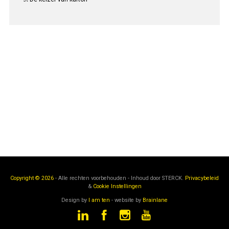
Copyright © 2026
- Alle rechten voorbehouden - Inhoud door
STERCK.
Privacybeleid
&
Cookie Instellingen
Design by
I am ten
- website by
Brainlane