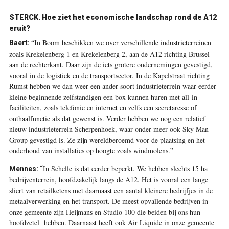
STERCK. Hoe ziet het economische landschap rond de A12
eruit?
“In Boom beschikken we over verschillende industrieterreinen
Baert:
zoals Krekelenberg 1 en Krekelenberg 2, aan de A12 richting Brussel
aan de rechterkant. Daar zijn de iets grotere ondernemingen gevestigd,
vooral in de logistiek en de transportsector. In de Kapelstraat richting
Rumst hebben we dan weer een ander soort industrieterrein waar eerder
kleine beginnende zelfstandigen een box kunnen huren met all-in
faciliteiten, zoals telefonie en internet en zelfs een secretaresse of
onthaalfunctie als dat gewenst is. Verder hebben we nog een relatief
nieuw industrieterrein Scherpenhoek, waar onder meer ook Sky Man
Group gevestigd is. Ze zijn wereldberoemd voor de plaatsing en het
onderhoud van installaties op hoogte zoals windmolens.”
In Schelle is dat eerder beperkt. We hebben slechts 15 ha
Mennes: “
bedrijventerrein, hoofdzakelijk langs de A12. Het is vooral een lange
sliert van retailketens met daarnaast een aantal kleinere bedrijfjes in de
metaalverwerking en het transport. De meest opvallende bedrijven in
onze gemeente zijn Heijmans en Studio 100 die beiden bij ons hun
hoofdzetel hebben. Daarnaast heeft ook Air Liquide in onze gemeente