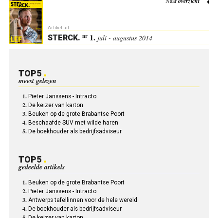
Naar
overzicht
Artikel uit:
1.
nr
STERCK
.
juli - augustus 2014
TOP5
meest gelezen
Pieter Janssens - Intracto
De keizer van karton
Beuken op de grote Brabantse Poort
Beschaafde SUV met wilde haren
De boekhouder als bedrijfsadviseur
TOP5
gedeelde artikels
Beuken op de grote Brabantse Poort
Pieter Janssens - Intracto
Antwerps tafellinnen voor de hele wereld
De boekhouder als bedrijfsadviseur
De keizer van karton