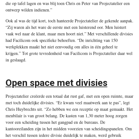
die op tafel lagen en was blij toen Chris en Peter van Projectatelier een
ontwerp wilden indienen.”
Ook al was de tijd kort, toch hanteerde Projectatelier de gekende aanpak.
“Zij waren als het ware de eerste met een luisterend oor. Men luistert
vaak wel naar de klant, maar men hoort niet.” Met verschillende divisies
had Facilicom ook specifieke behoeften. “De inrichting van 150
werkplekken maakt het niet eenvoudig om alles in één geheel te
krijgen.” Tot grote tevredenheid van Facilicom is Projectatelier daar wel
in geslaagd.
Open space met divisies
Projectatelier creëerde een totaal dat rust gaf, met een open ruimte, maar
met toch duidelijke divisies. “Er kwam veel maatwerk aan te pas”, legt
Chris Huybrechts uit. “Zo hebben we een receptie op maat gemaakt. Het
meubilair is van groot belang. De kasten van 1,30 meter hoog zorgen
voor een scheiding tussen het gangpad en de bureaus. De
kantooreilanden zijn in het midden voorzien van scheidings­panelen. Om
het verschil tussen iedere divisie duidelijk te maken, werd gebruik