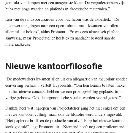
gemaakt van lampen met een aangepaste kleur. De vergadercorners zijn
hubs met hoge wanden en plafonds in akoestische materialen.”
Eén van de randvoorwaarden voor Facilicom was de akoestiek. “De
medewerkers gingen naar een open ruimte, maar kwamen voordien
allemaal uit hokjes”, aldus Fromont. “Er was een akoestisch plafond
aanwezig, maar Projectatelier heeft extra aandacht besteed aan de
materiaalkeuze.”
Nieuwe kantoorfilosofie
“De medewerkers kwamen allen uit een allegaartje van meubilair zonder
éénvormig verhaal”, vertelt Huybrechts. “Om hen kennis te laten maken
met het nieuwe concept, hebben we een proefopstelling geplaatst in hun
vorige gebouw. Ook de ergonomische stoelen werden vooraf getest.”
Dankzij heel wat ingrepen van Projectatelier ging het niet enkel om een
nieuwe kantoorinvulling, maar ook de filosofie werd anders ingevuld.
“Het papierverbruik en de productie van afval is op het nieuwe kantoor
sterk gedaald”, legt Fromont uit. “Niemand heeft nog een prullenmand,
wat maakt dat ze creatief moeten zijn met afval en recycleren aan