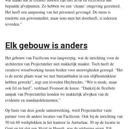
bepaalde afvalpunten. Zo hebben we een ‘cleane’ omgeving gecreëerd.
Het heeft een aanpassing van het personeel gevraagd. De mens is
tenslotte een gewoontedier, maar eens men het doorheeft, is iedereen
tevreden.”
Elk gebouw is anders
Het gebouw van Facilicom was langwerpig, wat de inrichting voor de
architecten van Projectatelier niet makkelijk maakte. Toch heeft de
creatieve wisselwerking tussen beiden voor nieuwigheden gezorgd. “Het
is de eerste plaats waar we met bureaubladen in een olijfhoutenkleur
hebben gewerkt”, zegt een tevreden Huybrechts. “Wit is mode, maar
ook fel en hard”, verklaart Fromont de keuze. “Dankzij de flexibele
aanpak van Projectatelier konden we makkelijk afwijken van de
evidentie en standaardelementen.”
Op basis van deze goede samenwerking, werd Projectatelier vaste
partner voor de andere locaties van Facilicom. Ook bij de inrichting van
50 tot 60 werkplekken in het kantoor in Aartselaar, 30 op de locatie in
Gent en tot slot een 30-tal in Hasselt, was de uitdaging groot. Elk