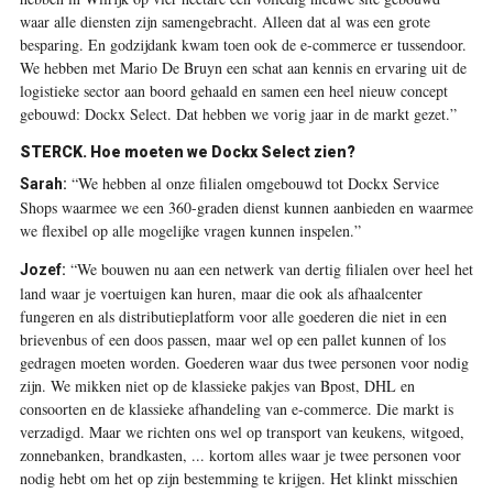
waar alle diensten zijn samengebracht. Alleen dat al was een grote
besparing. En godzijdank kwam toen ook de e-commerce er tussendoor.
We hebben met Mario De Bruyn een schat aan kennis en ervaring uit de
logistieke sector aan boord gehaald en samen een heel nieuw concept
gebouwd: Dockx Select. Dat hebben we vorig jaar in de markt gezet.”
STERCK. Hoe moeten we Dockx Select zien?
“We hebben al onze filialen omgebouwd tot Dockx Service
Sarah:
Shops waarmee we een 360-graden dienst kunnen aanbieden en waarmee
we flexibel op alle mogelijke vragen kunnen inspelen.”
“We bouwen nu aan een netwerk van dertig filialen over heel het
Jozef:
land waar je voertuigen kan huren, maar die ook als afhaalcenter
fungeren en als distributieplatform voor alle goederen die niet in een
brievenbus of een doos passen, maar wel op een pallet kunnen of los
gedragen moeten worden. Goederen waar dus twee personen voor nodig
zijn. We mikken niet op de klassieke pakjes van Bpost, DHL en
consoorten en de klassieke afhandeling van e-commerce. Die markt is
verzadigd. Maar we richten ons wel op transport van keukens, witgoed,
zonnebanken, brandkasten, ... kortom alles waar je twee personen voor
nodig hebt om het op zijn bestemming te krijgen. Het klinkt misschien