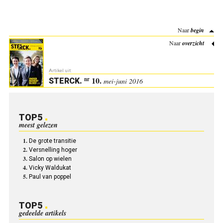
Naar
begin
Naar
overzicht
Artikel uit:
10.
nr
STERCK
.
mei-juni 2016
TOP5
meest gelezen
De grote transitie
Versnelling hoger
Salon op wielen
Vicky Waldukat
Paul van poppel
TOP5
gedeelde artikels