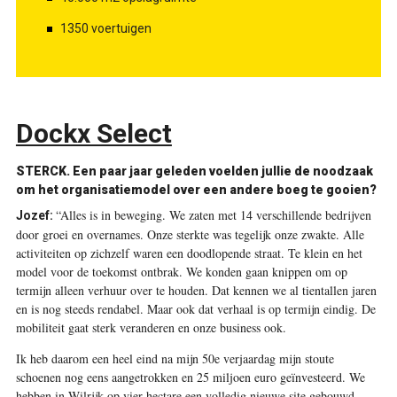
1350 voertuigen
Dockx Select
STERCK. Een paar jaar geleden voelden jullie de noodzaak
om het organisatiemodel over een andere boeg te gooien?
“Alles is in beweging. We zaten met 14 verschillende bedrijven
Jozef:
door groei en overnames. Onze sterkte was tegelijk onze zwakte. Alle
activiteiten op zichzelf waren een doodlopende straat. Te klein en het
model voor de toekomst ontbrak. We konden gaan knippen om op
termijn alleen verhuur over te houden. Dat kennen we al tientallen jaren
en is nog steeds rendabel. Maar ook dat verhaal is op termijn eindig. De
mobiliteit gaat sterk veranderen en onze business ook.
Ik heb daarom een heel eind na mijn 50e verjaardag mijn stoute
schoenen nog eens aangetrokken en 25 miljoen euro geïnvesteerd. We
hebben in Wilrijk op vier hectare een volledig nieuwe site gebouwd