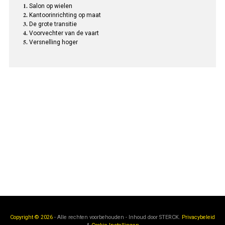
Salon op wielen
Kantoorinrichting op maat
De grote transitie
Voorvechter van de vaart
Versnelling hoger
Copyright © 2026
- Alle rechten voorbehouden - Inhoud door
STERCK.
Privacybeleid