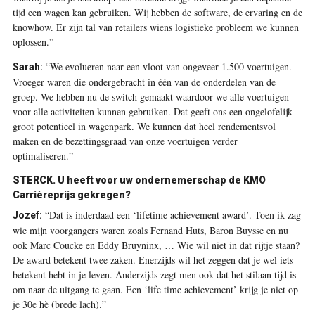
tijd een wagen kan gebruiken. Wij hebben de software, de ervaring en de
knowhow. Er zijn tal van retailers wiens logistieke probleem we kunnen
oplossen.”
“We evolueren naar een vloot van ongeveer 1.500 voertuigen.
Sarah:
Vroeger waren die ondergebracht in één van de onderdelen van de
groep. We hebben nu de switch gemaakt waardoor we alle voertuigen
voor alle activiteiten kunnen gebruiken. Dat geeft ons een ongelofelijk
groot potentieel in wagenpark. We kunnen dat heel rendementsvol
maken en de bezettingsgraad van onze voertuigen verder
optimaliseren.”
STERCK. U heeft voor uw ondernemerschap de KMO
Carrièreprijs gekregen?
“Dat is inderdaad een ‘lifetime achievement award’. Toen ik zag
Jozef:
wie mijn voorgangers waren zoals Fernand Huts, Baron Buysse en nu
ook Marc Coucke en Eddy Bruyninx, … Wie wil niet in dat rijtje staan?
De award betekent twee zaken. Enerzijds wil het zeggen dat je wel iets
betekent hebt in je leven. Anderzijds zegt men ook dat het stilaan tijd is
om naar de uitgang te gaan. Een ‘life time achievement’ krijg je niet op
je 30e hè (brede lach).”