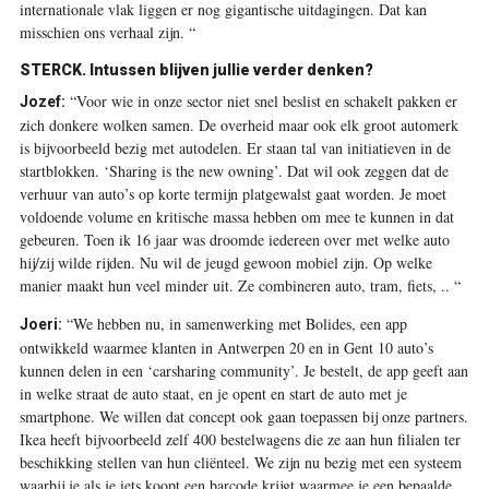
internationale vlak liggen er nog gigantische uitdagingen. Dat kan
misschien ons verhaal zijn. “
STERCK. Intussen blijven jullie verder denken?
“Voor wie in onze sector niet snel beslist en schakelt pakken er
Jozef:
zich donkere wolken samen. De overheid maar ook elk groot automerk
is bijvoorbeeld bezig met autodelen. Er staan tal van initiatieven in de
startblokken. ‘Sharing is the new owning’. Dat wil ook zeggen dat de
verhuur van auto’s op korte termijn platgewalst gaat worden. Je moet
voldoende volume en kritische massa hebben om mee te kunnen in dat
gebeuren. Toen ik 16 jaar was droomde iedereen over met welke auto
hij/zij wilde rijden. Nu wil de jeugd gewoon mobiel zijn. Op welke
manier maakt hun veel minder uit. Ze combineren auto, tram, fiets, .. “
“We hebben nu, in samenwerking met Bolides, een app
Joeri:
ontwikkeld waarmee klanten in Antwerpen 20 en in Gent 10 auto’s
kunnen delen in een ‘carsharing community’. Je bestelt, de app geeft aan
in welke straat de auto staat, en je opent en start de auto met je
smartphone. We willen dat concept ook gaan toepassen bij onze partners.
Ikea heeft bijvoorbeeld zelf 400 bestelwagens die ze aan hun filialen ter
beschikking stellen van hun cliënteel. We zijn nu bezig met een systeem
waarbij je als je iets koopt een barcode krijgt waarmee je een bepaalde