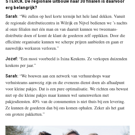
STERCK. De regionale uitbouw naar 30 filialen is daarvoor
erg belangrijk?
:
“We zullen op heel korte termijn het hele land dekken. Vanuit
Sarah
de regionale distributiecentra in Wilrijk en Nijvel bedienen we ’s nachts
al onze filialen met één man en van daaruit kunnen we tweemans­
distributie doen of komt de klant de goederen zelf oppikken. Door die
efficiënte organisatie kunnen we scherpe prijzen aanbieden en gaan er
nauwelijks werkuren verloren.”
“Een mooi voorbeeld is Ixina Keukens. Ze verkopen duizenden
Jozef:
keukens per jaar.”
“We bouwen aan een netwerk van verhuurshops waar
Sarah:
verhuisteams aanwezig zijn en die eveneens dienst doen als afhaalpunt
voor kleine pakjes. Dat is een pure optimalisatie. We richten ons bewust
niet op die kleine pakjes maar kunnen wel samen­werken met
pakjesdiensten. 40% van de consumenten is niet thuis bij een levering.
Ze kunnen de goederen dan bij ons komen ophalen. Zeker als het gaat
om grotere pakketten.”