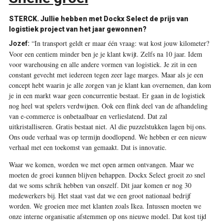
STERCK. Jullie hebben met Dockx Select de prijs van
logistiek project van het jaar gewonnen?
“In transport geldt er maar één vraag: wat kost jouw kilometer?
Jozef:
Voor een centiem minder ben je je klant kwijt. Zelfs na 10 jaar. Idem
voor warehousing en alle andere vormen van logistiek. Je zit in een
constant gevecht met iedereen tegen zeer lage marges. Maar als je een
concept hebt waarin je alle zorgen van je klant kan overnemen, dan kom
je in een markt waar geen concurrentie bestaat. Er gaan in de logistiek
nog heel wat spelers verdwijnen. Ook een flink deel van de afhandeling
van e-commerce is onbetaalbaar en verlieslatend. Dat zal
uitkristalliseren. Gratis bestaat niet. Al die puzzelstukken lagen bij ons.
Ons oude verhaal was op termijn doodlopend. We hebben er een nieuw
verhaal met een toekomst van gemaakt. Dat is innovatie.
Waar we komen, worden we met open armen ontvangen. Maar we
moeten de groei kunnen blijven behappen. Dockx Select groeit zo snel
dat we soms schrik hebben van onszelf. Dit jaar komen er nog 30
medewerkers bij. Het staat vast dat we een groot nationaal bedrijf
worden. We groeien mee met klanten zoals Ikea. Intussen moeten we
onze interne organisatie afstemmen op ons nieuwe model. Dat kost tijd