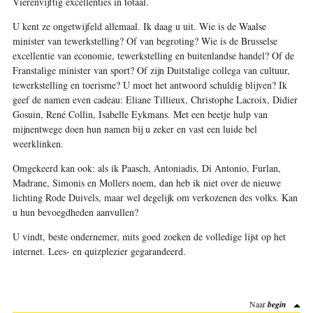
Vierenvijftig excellenties in totaal.
U kent ze ongetwijfeld allemaal. Ik daag u uit. Wie is de Waalse
minister van tewerkstelling? Of van begroting? Wie is de Brusselse
excellentie van economie, tewerkstelling en buitenlandse handel? Of de
Franstalige minister van sport? Of zijn Duitstalige collega van cultuur,
tewerkstelling en toerisme? U moet het antwoord schuldig blijven? Ik
geef de namen even cadeau: Eliane Tillieux, Christophe Lacroix, Didier
Gosuin, René Collin, Isabelle Eykmans. Met een beetje hulp van
mijnentwege doen hun namen bij u zeker en vast een luide bel
weerklinken.
Omgekeerd kan ook: als ik Paasch, Antoniadis, Di Antonio, Furlan,
Madrane, Simonis en Mollers noem, dan heb ik niet over de nieuwe
lichting Rode Duivels, maar wel degelijk om verkozenen des volks. Kan
u hun bevoegdheden aanvullen?
U vindt, beste ondernemer, mits goed zoeken de volledige lijst op het
internet. Lees- en quizplezier gegarandeerd.
Naar
begin