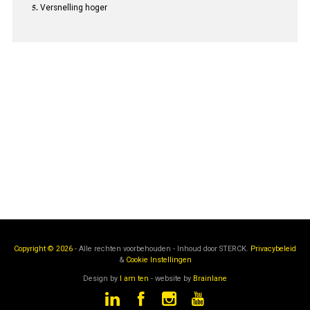
Versnelling hoger
Copyright © 2026
- Alle rechten voorbehouden - Inhoud door
STERCK.
Privacybeleid
&
Cookie Instellingen
Design by
I am ten
- website by
Brainlane