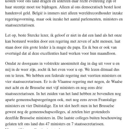
kosten voor ons land dragen en iedereen daar recht evenredig zijn of
haar steentje moet toe bijdragen. Alleen al ons democratisch bestel kost
handenvol geld. België is immers niet alleen wereldrecordhouder inzake
regeringsvorming, maar ook inzake het aantal parlementen, ministers en
staatssecretarissen.
Let op, beste Stercke lezer, ik geloof er niet in dat een land als het onze
kan bestuurd worden door een regering met zeven of acht mensen, laat
staan door één grote leider à la magie du papa. En ik ben er ook van
overtuigd dat al deze excellenties hard werken voor hun maandloon.
Omdat ze doorgaans in volstrekte anonimiteit dag in dag uit voor u en
mij in de weer zijn, zocht ik het even voor u op. We lezen ditmaal dus
om te leren. We hebben een federale regering met veertien ministers en
vier staats­secretarissen. Er is de Vlaamse regering met negen, de Waalse
met acht en de Brusselse met vijf ministers en nog eens drie
staatssecretarissen. In het zuiden van het land hebben ze bovendien nog
aparte gemeenschapsregeringen ook, met nog eens zeven Franstalige
ministers en vier Duitstalige. En tot slot heeft men in het Brusselse
gewest nog de gemeenschapscolleges, al zetelen hier grotendeels
dezelfde Brusselse ministers in. Die laatste colleges buiten beschouwing
gelaten telt ons land dus 47 ministers en 7 staatssecretarissen.