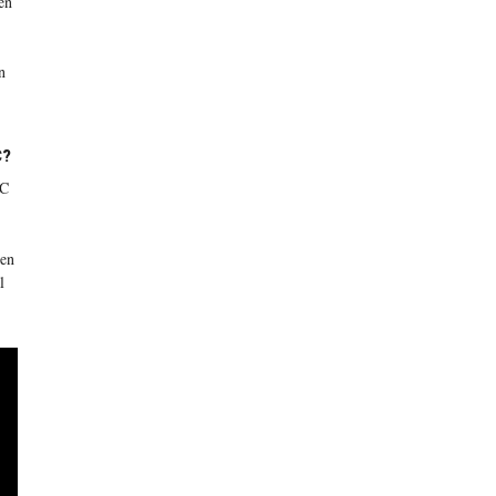
en
n
C?
VC
ien
l