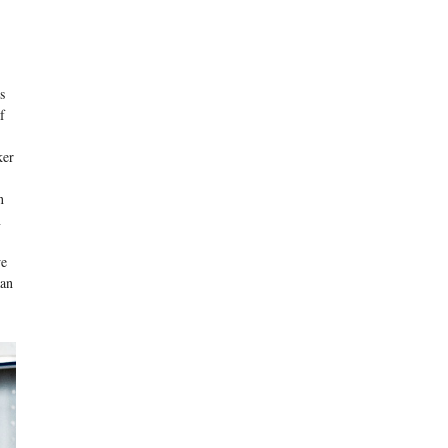
s
f
ker
n
n
we
aan