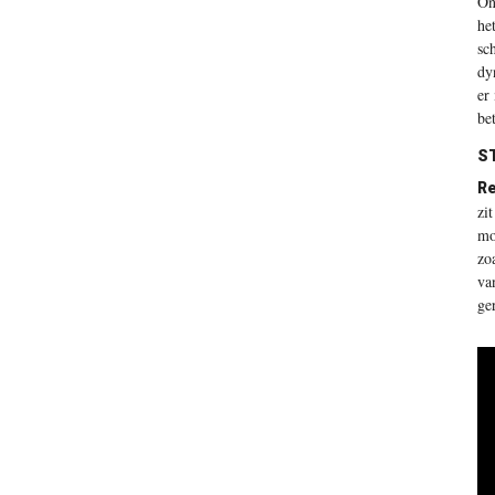
On
he
sc
dy
er
be
ST
Re
zi
mo
zo
va
ge