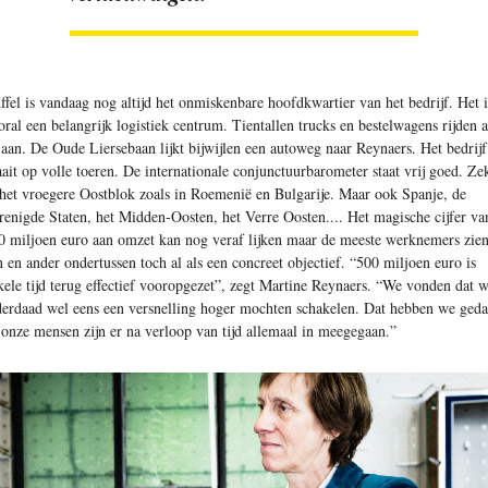
ffel is vandaag nog altijd het onmiskenbare hoofdkwartier van het bedrijf. Het i
oral een belangrijk logistiek centrum. Tientallen trucks en bestelwagens rijden a
 aan. De Oude Liersebaan lijkt bijwijlen een autoweg naar Reynaers. Het bedrijf
aait op volle toeren. De inter­nationale conjunctuurbarometer staat vrij goed. Ze
 het vroegere Oostblok zoals in Roemenië en Bulgarije. Maar ook Spanje, de
renigde Staten, het Midden-Oosten, het Verre Oosten.... Het magische cijfer va
0 miljoen euro aan omzet kan nog veraf lijken maar de meeste werknemers zie
n en ander ondertussen toch al als een concreet objectief. “500 miljoen euro is
kele tijd terug effectief vooropgezet”, zegt Martine Reynaers. “We vonden dat 
derdaad wel eens een versnelling hoger mochten schakelen. Dat hebben we ged
 onze mensen zijn er na verloop van tijd allemaal in meegegaan.”