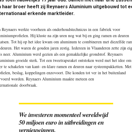
 haar broer heeft zij Reynaers Aluminium uitgebouwd tot e
ternationaal erkende marktleider.
n Reynaers werkte voorheen als onderhoudstechnicus in een fabriek voor
uminiumprofielen. Hij kluste na zijn uren nog wat bij en ging ramen en deuren
aatsen. Tot hij op het idee kwam om aluminum te combineren met diezelfde ra
 deuren. Het waren de gouden jaren zestig. Iedereen in Vlaanderen zette zijn ei
is neer. Aluminium werd gezien als een gemakkelijke grondstof. Reynaers
uminium groeide sterk. Tot een tweetrapsraket ontstoken werd met het idee om
er te schakelen van kant- en-klare ramen en deuren naar systeempakketten. Met
ofielen, beslag, koppelingen enzovoort. Die konden tot ver in het buitenland
rvoerd worden. Reynaers Aluminium maakte meteen een
ternationale doorbraak.
We investeren momenteel wereldwijd
50 miljoen euro in uitbreidingen en
vernieuwingen.