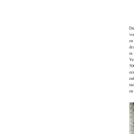
Du
vo
en
dr
in
Ve
50
ee
en
in
en