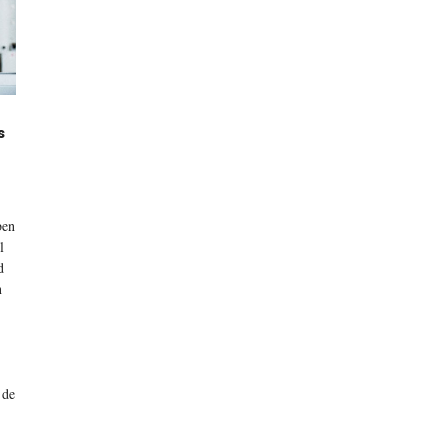
s
ben
l
d
n
 de