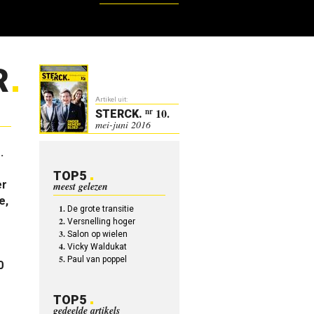
R
Artikel uit:
10.
nr
STERCK
.
mei-juni 2016
.
TOP5
er
meest gelezen
e,
De grote transitie
Versnelling hoger
Salon op wielen
Vicky Waldukat
Paul van poppel
0
TOP5
gedeelde artikels