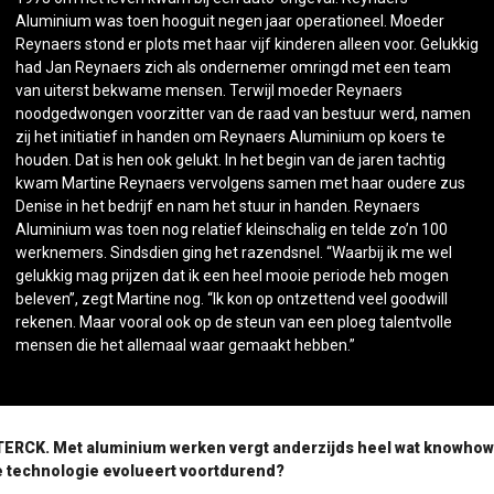
Aluminium was toen hooguit negen jaar operationeel. Moeder
Reynaers stond er plots met haar vijf kinderen alleen voor. Gelukkig
had Jan Reynaers zich als ondernemer omringd met een team
van uiterst bekwame mensen. Terwijl moeder Reynaers
noodgedwongen voorzitter van de raad van bestuur werd, namen
zij het initiatief in handen om Reynaers Aluminium op koers te
houden. Dat is hen ook gelukt. In het begin van de jaren tachtig
kwam Martine Reynaers vervolgens samen met haar oudere zus
Denise in het bedrijf en nam het stuur in handen. Reynaers
Aluminium was toen nog relatief kleinschalig en telde zo’n 100
werknemers. Sindsdien ging het razendsnel. “Waarbij ik me wel
gelukkig mag prijzen dat ik een heel mooie periode heb mogen
beleven”, zegt Martine nog. “Ik kon op ontzettend veel goodwill
rekenen. Maar vooral ook op de steun van een ploeg talentvolle
mensen die het allemaal waar gemaakt hebben.”
ERCK. Met aluminium werken vergt anderzijds heel wat knowho
 technologie evolueert voortdurend?