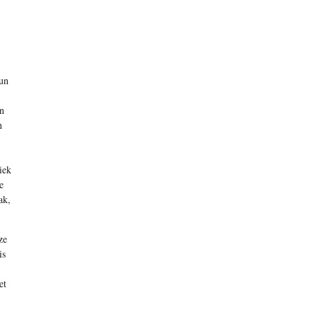
hun
n
n
iek
e
ak,
ze
is
et