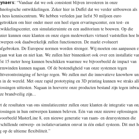
“Vandaar dat we ook consistent blijven investeren in onze
ynaers:
chnologisc
he ontwikkelingen. Zeker hier in Duffel dat we verder uitbouwen als
n heus kenniscentrum. We hebben verleden jaar liefst 50 miljoen euro
tgetrokken om hier onder meer een heel eigen ervaringscenter, een test- en
twikkelingscenter, een simulatieruimte en een auditorium te bouwen. Op die
nier kunnen onze klanten en onze eigen medewerkers virtueel vaststellen hoe 
twerpen ook daadwerkelijk zullen functioneren. De markt evolueert
afgebroken. De Europese normen worden strenger. Wij moeten ons aanpassen e
gaan wat kan en niet kan. We zullen hier binnenkort ook over een installatie va
efst 15 meter hoog kunnen beschikken waarmee we bijvoorbeeld de impact van
ormwinden kunnen nagaan. Of de bestendigheid van onze systemen tegen
chtverontreiniging of hevige regen. We zullen met die innovatieve knowhow un
jn in
de wereld. Met onze rapid prototyping en 3D printing kunnen we straks all
lossingen uittesten. Nagaan in hoeverre onze producten bestand zijn tegen inbra
ze brandveilig zijn...
t de resultaten van ons simulatiecenter zullen onze klanten de integratie van on
lossingen in hun ontwerpen kunnen beleven. Eén van onze nieuwe oplossingen 
jvoorbeeld MasterLine 8, een nieuwe generatie van raam- en deursystemen die
rschillende ontwerp- en isolatievarianten omvat in één enkel systeem. Dit met h
g op de ultieme flexibiliteit.”