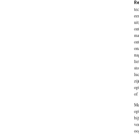
Re
te
ee
ui
on
ma
on
on
na
li
st
lu
zi
op
of 
Me
op
bi
ve
oo