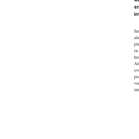
en
in
Ja
al
pl
en
hu
Al
ov
pr
ve
in