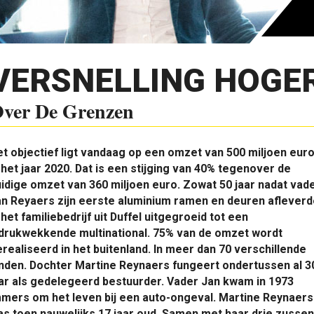
VERSNELLING HOGE
ver De Grenzen
t objectief ligt vandaag op een omzet van 500 miljoen euro
 het jaar 2020. Dat is een stijging van 40% tegenover de
idige omzet van 360 miljoen euro. Zowat 50 jaar nadat vad
n Reyaers zijn eerste aluminium ramen en deuren afleverd
 het familie­bedrijf uit Duffel uitgegroeid tot een
ndrukwekkende multinational. 75% van de omzet wordt
realiseerd in het buitenland. In meer dan 70 verschillende
nden. Dochter Martine Reynaers fungeert ondertussen al 3
ar als gedelegeerd bestuurder. Vader Jan kwam in 1973
mers om het leven bij een auto-ongeval. Martine Reynaers
s toen nauwelijks 17 jaar oud. Samen met haar drie zussen