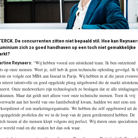
ERCK. De concurrenten zitten niet bepaald stil. Hoe kan Reynaer
uminium zich zo goed handhaven op een toch niet gemakkelijke
rkt?
“Wij hebben vooral een uitstekend team. Ik ben ontzettend
rtine Reynaers:
ots op onze mensen. Weet je, zelf heb ik geen technische opleiding gevolgd. Ik 
riste en volgde een MBA aan Insead in Parijs. Wij hebben in al die jaren evenwe
n uiterst talentvolle en goed opgeleide ploeg uitgebouwd die de markt uitsteken
heerst. Onze medewerkers zijn technologisch zo beslagen dat ze alle uitdaginge
nkunnen. Maar dat geldt niet alleen voor onze technische mensen. Toen ik vrij
verwacht aan het hoofd van ons familiebedrijf kwam, hadden we niet eens een
rkoopdienst of een marketingorganisatie. We hebben die zelf opgebouwd uit de
ogopgeleide profielen die we in de loop van de jaren gerekruteerd hebben. De
tch tussen al die mensen klopt volgens mij perfect. Wij sturen onze specialisten
le wereld rond en die maken het dan ook waar.