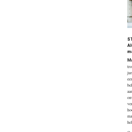
ST
Al
ma
Ma
tr
ju
ee
be
aa
on
ve
ho
ma
he