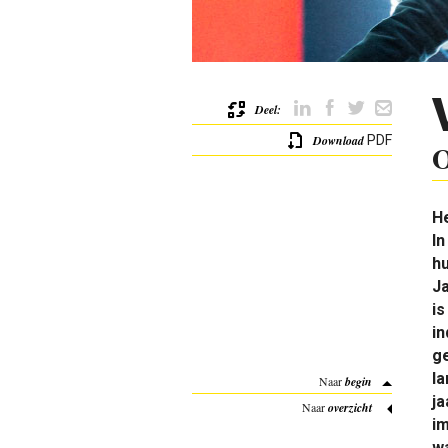
Deel:
Download
PDF
O
He
In
hu
Ja
is
i
ge
la
Naar
begin
ja
Naar
overzicht
im
wa