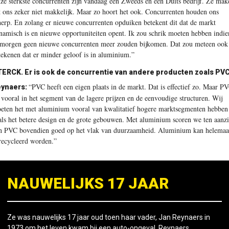
ze sterkste concurrenten zijn vandaag een Zweeds en een Duits bedrijf. Ze mak
t ons zeker niet makkelijk. Maar zo hoort het ook. Concurrenten houden ons
herp. En zolang er nieuwe concurrenten opduiken betekent dit dat de markt
namisch is en nieuwe opportuniteiten opent. Ik zou schrik moeten hebben indie
 morgen geen nieuwe concurrenten meer zouden bijkomen. Dat zou meteen ook
tekenen dat er minder geloof is in aluminium.”
ERCK. Er is ook de concurrentie van andere producten zoals PV
“PVC heeft een eigen plaats in de markt. Dat is effectief zo. Maar P
ynaers:
t vooral in het segment van de lagere prijzen en de eenvoudige structuren. Wij
eten het met aluminium vooral van kwalitatief hogere marktsegmenten hebben
als het betere design en de grote gebouwen. Met aluminium scoren we ten aanz
n PVC bovendien goed op het vlak van duurzaamheid. Aluminium kan helemaa
recycleerd worden.”
NAUWELIJKS 17 JAAR
Ze was nauwelijks 17 jaar oud toen haar vader, Jan Reynaers in
1973 om het leven kwam bij een auto-ongeval. Reynaers