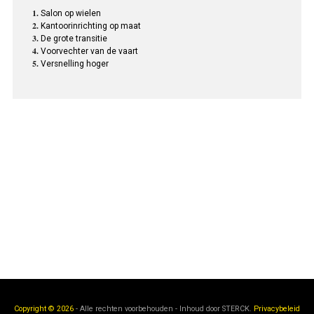
Salon op wielen
Kantoorinrichting op maat
De grote transitie
Voorvechter van de vaart
Versnelling hoger
Copyright © 2026
- Alle rechten voorbehouden - Inhoud door
STERCK.
Privacybeleid