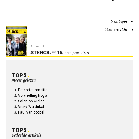
Naar
begin
Naar
overzicht
Artikel uit:
10.
nr
STERCK
.
mei-juni 2016
TOP5
meest gelezen
De grote transitie
Versnelling hoger
Salon op wielen
Vicky Waldukat
Paul van poppel
TOP5
gedeelde artikels