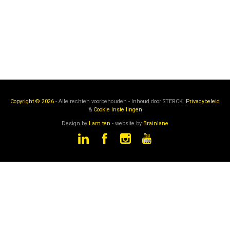
Copyright © 2026
- Alle rechten voorbehouden - Inhoud door
STERCK.
Privacybeleid
&
Cookie Instellingen
Design by
I am ten
- website by
Brainlane
STERCK
is een onderdeel van