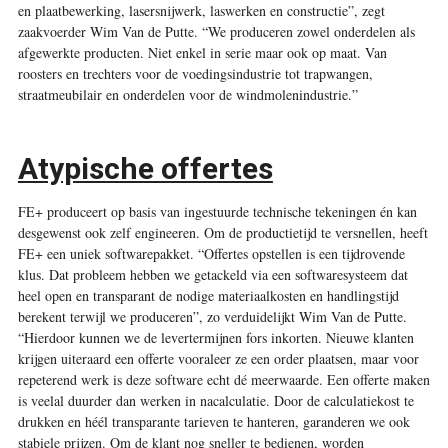
en plaatbewerking, lasersnijwerk, laswerken en constructie”, zegt
zaakvoerder Wim Van de Putte. “We produceren zowel onderdelen als
afgewerkte producten. Niet enkel in serie maar ook op maat. Van
roosters en trechters voor de voedingsindustrie tot trapwangen,
straatmeubilair en onderdelen voor de windmolenindustrie.”
Atypische offertes
FE+ produceert op basis van ingestuurde technische tekeningen én kan
desgewenst ook zelf engineeren. Om de productietijd te versnellen, heeft
FE+ een uniek softwarepakket. “Offertes opstellen is een tijdrovende
klus. Dat probleem hebben we getackeld via een softwaresysteem dat
heel open en transparant de nodige materiaalkosten en handlingstijd
berekent terwijl we produceren”, zo verduidelijkt Wim Van de Putte.
“Hierdoor kunnen we de levertermijnen fors inkorten. Nieuwe klanten
krijgen uiteraard een offerte vooraleer ze een order plaatsen, maar voor
repeterend werk is deze software echt dé meerwaarde. Een offerte maken
is veelal duurder dan werken in nacalculatie. Door de calculatiekost te
drukken en héél transparante tarieven te hanteren, garanderen we ook
stabiele prijzen. Om de klant nog sneller te bedienen, worden