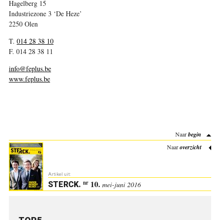
Hagelberg 15
Industriezone 3 ‘De Heze’
2250 Olen
T.
014 28 38 10
F. 014 28 38 11
info@feplus.be
www.feplus.be
Naar
begin
Naar
overzicht
Artikel uit:
10.
nr
STERCK
.
mei-juni 2016