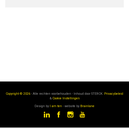
Copyright © 2026
- Alle rechten voorbehouden - Inhoud door
STERCK.
Privacybeleid
&
Cookie Instellingen
Design by
I am ten
- website by
Brainlane