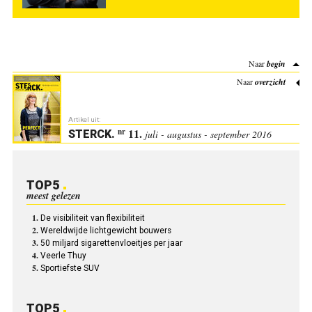
Naar
begin
Naar
overzicht
Artikel uit:
11.
nr
STERCK
.
juli - augustus - september 2016
TOP5
meest gelezen
De visibiliteit van flexibiliteit
Wereldwijde lichtgewicht bouwers
50 miljard sigarettenvloeitjes per jaar
Veerle Thuy
Sportiefste SUV
TOP5