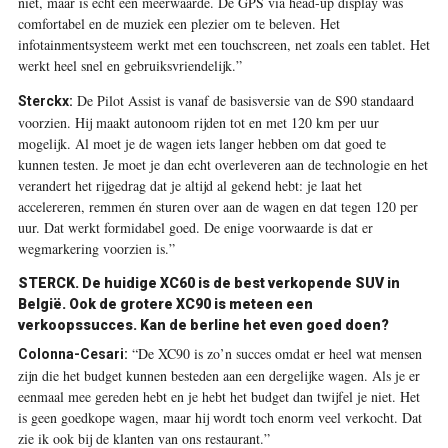
niet, maar is echt een meerwaarde. De GPS via head-up display was
comfortabel en de muziek een plezier om te beleven. Het
infotainmentsysteem werkt met een touchscreen, net zoals een tablet. Het
werkt heel snel en gebruiksvriendelijk.”
De Pilot Assist is vanaf de basisversie van de S90 standaard
Sterckx:
voorzien. Hij maakt autonoom rijden tot en met 120 km per uur
mogelijk. Al moet je de wagen iets langer hebben om dat goed te
kunnen testen. Je moet je dan echt overleveren aan de technologie en het
verandert het rijgedrag dat je altijd al gekend hebt: je laat het
accelereren, remmen én sturen over aan de wagen en dat tegen 120 per
uur. Dat werkt formidabel goed. De enige voorwaarde is dat er
wegmarkering voorzien is.”
STERCK. De huidige XC60 is de best verkopende SUV in
België. Ook de grotere XC90 is meteen een
verkoopssucces. Kan de berline het even goed doen?
“De XC90 is zo’n succes omdat er heel wat mensen
Colonna-Cesari:
zijn die het budget kunnen besteden aan een dergelijke wagen. Als je er
eenmaal mee gereden hebt en je hebt het budget dan twijfel je niet. Het
is geen goedkope wagen, maar hij wordt toch enorm veel verkocht. Dat
zie ik ook bij de klanten van ons restaurant.”