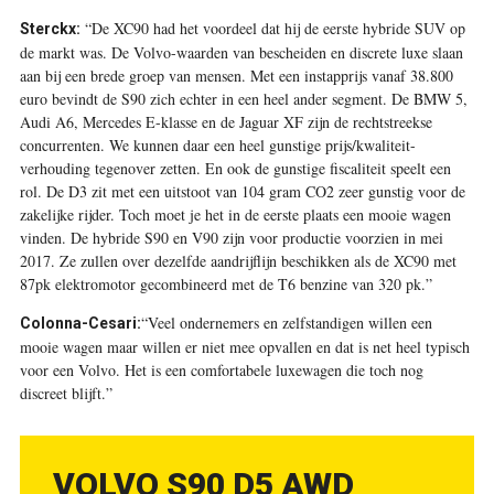
“De XC90 had het voordeel dat hij de eerste hybride SUV op
Sterckx:
de markt was. De Volvo-waarden van bescheiden en discrete luxe slaan
aan bij een brede groep van mensen. Met een instapprijs vanaf 38.800
euro bevindt de S90 zich echter in een heel ander segment. De BMW 5,
Audi A6, Mercedes E-klasse en de Jaguar XF zijn de rechtstreekse
concurrenten. We kunnen daar een heel gunstige prijs/kwaliteit-
verhouding tegenover zetten. En ook de gunstige fiscaliteit speelt een
rol. De D3 zit met een uitstoot van 104 gram CO2 zeer gunstig voor de
zakelijke rijder. Toch moet je het in de eerste plaats een mooie wagen
vinden. De hybride S90 en V90 zijn voor productie voorzien in mei
2017. Ze zullen over dezelfde aandrijflijn beschikken als de XC90 met
87pk elektromotor gecombineerd met de T6 benzine van 320 pk.”
“Veel ondernemers en zelfstandigen willen een
Colonna-Cesari:
mooie wagen maar willen er niet mee opvallen en dat is net heel typisch
voor een Volvo. Het is een comfortabele luxewagen die toch nog
discreet blijft.”
VOLVO S90 D5 AWD