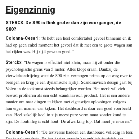
Eigenzinnig
STERCK. De S90 is flink groter dan zijn voorganger, de
S80?
“Je hebt een heel comfortabel gevoel binnenin en ik
Colonna-Cesari:
had op geen enkel moment het gevoel dat ik met een te grote wagen aan
het rijden was. Hij rijdt gewoon goed.”
“De wagen is effectief niet klein, maar hij zit onder die
Sterckx:
psychologische grens van 5 meter. Alles klopt eraan. Dankzij de
vierwielaandrijving weet de S90 zijn vermogen prima op de weg over te
brengen en krijg je een dynamische rijstijl. Scandinavisch design gaat bij
Volvo in de toekomst steeds belangrijker worden. Het merk wil zich
bewust profileren als een echt scandinavisch product. Het is een andere
manier om naar dingen te kijken met eigenwijze oplossingen volgens
hun eigen manier van kijken. Het dashboard is daar een goed voorbeeld
van. Heel zakelijk koel in zijn meest pure vorm maar zonder koud te
zijn. De houtinleg is echt hout. De afwerking top. Dat moet je ervaren.”
“De testversie hadden een dashboard volledig in leer.
Colonna-Cesari:
Dat is ook prachtig. En het design spreekt het publiek duidelijk aan.