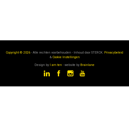
Copyright © 2026
- Alle rechten voorbehouden - Inhoud door
STERCK.
Privacybeleid
&
Cookie Instellingen
Design by
I am ten
- website by
Brainlane
STERCK
is een onderdeel van