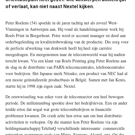
of verlaat, kan niet naast Nextel kijken.
Peter Roelens (54) spoelde in de jaren tachtig net als zoveel West-
Vlamingen in Antwerpen aan. Hij vond als handelsingenieur werk bij
Roels Print in Borgerhout. Peter werd er account manager en deed aan
orderbegeleiding en kwaliteitsbewaking van de productie. Die zorg voor
de perfecte afwerking van drukwerk heeft hij heel zijn carrière
meegedragen. En meegenomen naar de telecomwereld waar hij nadien
terecht kwam. Via een klant van Roels Printing ging Peter Roelens aan
de slag in de distributie van PABX-telecomcentrales, telefooncentrales
voor bedrijven. Het Japanse merk Nitsuko, een product van NEC had al
een mooie geïnstalleerde productbasis in België. Samen met Jan Kenis,
startte hij in 1998 zijn eigen zaak: Nextel.
De eeuwwisseling was zeker voor de telecomsector een heel bewogen
periode. De milleniumbug spookte door het bedrijfsleven. Een en ander
leidde ertoe dat nogal wat grote telecombedrijven in financiële
problemen kwamen. De crash zette hen ertoe aan om hun distributie-
activiteiten te verkopen. Op die manier kon Peter Roelens via zijn
holdingmaatschappij TelelinQ verschillende interessante commerciële
netwerken overnemen zoals van Matra, Siemens, Alcatel, enz. Op die