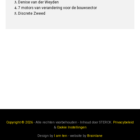
Denise van der Weyden
7 motors van verandering voor de bouwsector
Discrete Zweed
Copyright © 2026
- Alle rechten voorbehouden - Inhoud door
STERCK.
Privacybeleid
&
Cookie Instellingen
Design by
I am ten
- website by
Brainlane