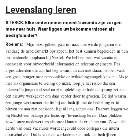
Levenslang leren
STERCK. Elke ondernemer neemt ’s avonds zijn zorgen
mee naar huis. Waar liggen uw bekommernissen als
bedrijfsleider?
“Mijn bezorgdheid gaat uit naar hoe we de jongeren die
Roelens:
vandaag de arbeidsmarkt opstappen, het best kunnen begeleiden in hun
professionele loopbaan bij Nextel. We hebben heel wat vacatures
openstaan voor bijvoorbeeld informatici en telecom engineers. Pas
afgestudeerden die aan het begin van hun carrière staan, hebben vaak
een grote honger naar persoonlijke ontwikkelingsmogelijkheden. Als je
hier als organisatie te weinig op inzet, loop je het risico dat een
talentvolle jongere al snel na zijn opleidingsperiode de sprong zet naar
een nieuwe werkgever om daar verder door te groeien. De tijd waarin
een jonge werknemer startte bij een bedrijf met de bedoeling er te
blijven tot aan zijn pensioen, ligt al lang achter ons. Daarom leggen we
bij Nextel een belangrijke focus op ‘levenslang leren’. Daar plukken
zowel onze medewerkers als onze klanten de vruchten van. Zowat één
derde van onze vacatures wordt ingevuld door collega’s die intern
doorschuiven. Dat is voor de werknemers en ook het bedrijf een