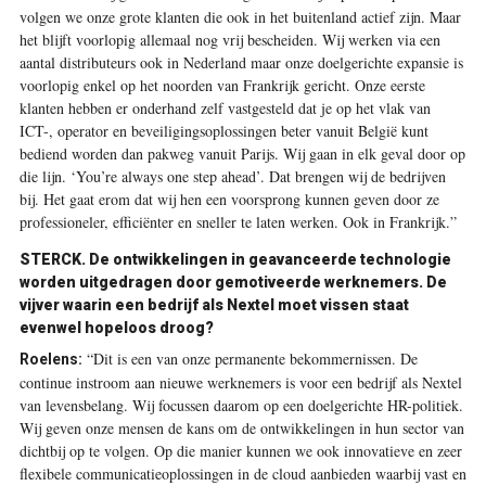
volgen we onze grote klanten die ook in het buitenland actief zijn. Maar
het blijft voorlopig allemaal nog vrij bescheiden. Wij werken via een
aantal distributeurs ook in Nederland maar onze doelgerichte expansie is
voorlopig enkel op het noorden van Frankrijk gericht. Onze eerste
klanten hebben er onderhand zelf vastgesteld dat je op het vlak van
ICT-, operator en beveiligingsoplossingen beter vanuit België kunt
bediend worden dan pakweg vanuit Parijs. Wij gaan in elk geval door op
die lijn. ‘You’re always one step ahead’. Dat brengen wij de bedrijven
bij. Het gaat erom dat wij hen een voorsprong kunnen geven door ze
professioneler, efficiënter en sneller te laten werken. Ook in Frankrijk.”
STERCK. De ontwikkelingen in geavanceerde technologie
worden uitgedragen door gemotiveerde werknemers. De
vijver waarin een bedrijf als Nextel moet vissen staat
evenwel hopeloos droog?
“Dit is een van onze permanente bekommernissen. De
Roelens:
continue instroom aan nieuwe werknemers is voor een bedrijf als Nextel
van levensbelang. Wij focussen daarom op een doelgerichte HR-politiek.
Wij geven onze mensen de kans om de ontwikkelingen in hun sector van
dichtbij op te volgen. Op die manier kunnen we ook innovatieve en zeer
flexibele communicatieoplossingen in de cloud aanbieden waarbij vast en