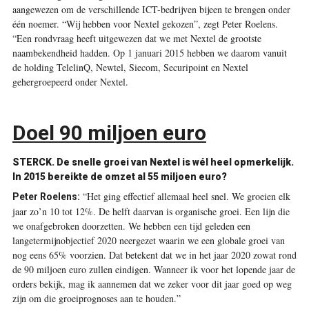
aangewezen om de verschillende ICT-bedrijven bijeen te brengen onder
één noemer. “Wij hebben voor Nextel gekozen”, zegt Peter Roelens.
“Een rondvraag heeft uitgewezen dat we met Nextel de grootste
naambekendheid hadden. Op 1 januari 2015 hebben we daarom vanuit
de holding TelelinQ, Newtel, Siecom, Securipoint en Nextel
gehergroepeerd onder Nextel.
Doel 90 miljoen euro
STERCK. De snelle groei van Nextel is wél heel opmerkelijk.
In 2015 bereikte de omzet al 55 miljoen euro?
“Het ging effectief allemaal heel snel. We groeien elk
Peter Roelens:
jaar zo’n 10 tot 12%. De helft daarvan is organische groei. Een lijn die
we onafgebroken doorzetten. We hebben een tijd geleden een
langetermijnobjectief 2020 neergezet waarin we een globale groei van
nog eens 65% voorzien. Dat betekent dat we in het jaar 2020 zowat rond
de 90 miljoen euro zullen eindigen. Wanneer ik voor het lopende jaar de
orders bekijk, mag ik aannemen dat we zeker voor dit jaar goed op weg
zijn om die groeiprognoses aan te houden.”