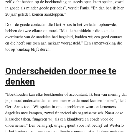
zelf zicht hebben op de boekhouding en steeds open kaart spelen, zowel
in goede als minder goede periodes”, vertelt Pauls. “En dan ben ik hier
20 jaar geleden komen aankloppen.”
Door de goede contacten die Gert Arras in het verleden opbouwde,
hebben de twee elkaar ontmoet. “Met de bemiddelaar die toen de
overdracht van de aandelen had begeleid, hadden wij een goed contact
en die heeft ons toen aan mekaar voorgesteld.” Een samenwerking die
tot op vandaag blijft duren.
Onderscheiden door mee te
denken
“Boekhouden kan elke boekhouder of accountant. Ik ben van mening dat
je je moet onderscheiden en een meerwaarde moet kunnen bieden”, licht
Gert Arras toe. “Wij spelen in op de problemen waar ondernemers
dagelijks mee kampen, zowel financieel als organisatorisch. Naast onze
klassieke taken, fungeren wij als een klankbord en coach voor de
ondernemer.” Een belangrijk uitgangspunt voor het bedrijf uit Westerlo
is het hanteren van een open en directe communicatie. Tijdens periodes