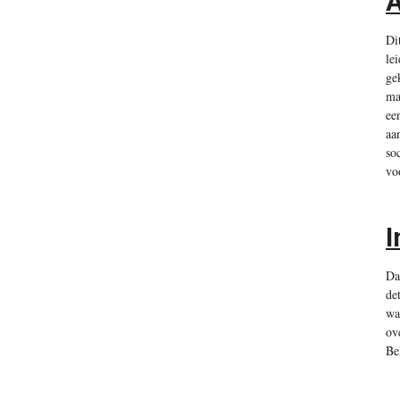
A
Di
le
ge
ma
ee
aa
so
vo
I
Da
de
wa
ov
Be