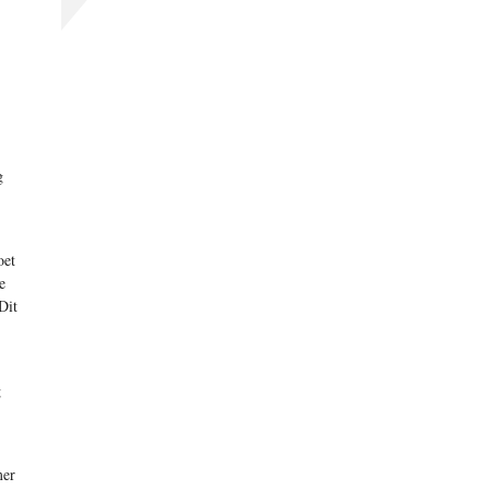
g
oet
e
Dit
g
mer