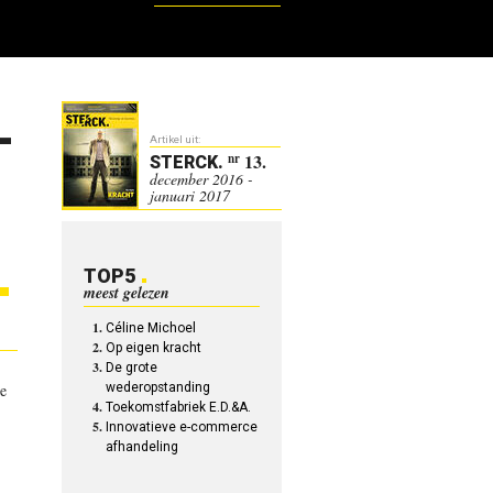
L
Artikel uit:
13.
nr
STERCK
.
december 2016 -
januari 2017
TOP5
meest gelezen
Céline Michoel
Op eigen kracht
De grote
de
wederopstanding
Toekomstfabriek E.D.&A.
Innovatieve e-commerce
afhandeling