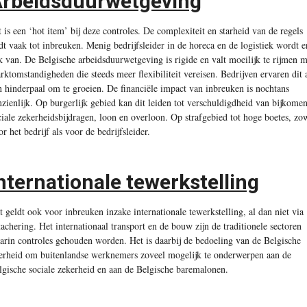
rbeidsduurwetgeving
t is een ‘hot item’ bij deze controles. De complexiteit en starheid van de regels
idt vaak tot inbreuken. Menig bedrijfsleider in de horeca en de logistiek wordt e
k van. De Belgische arbeidsduurwetgeving is rigide en valt moeilijk te rijmen m
rktomstandigheden die steeds meer flexibiliteit vereisen. Bedrijven ervaren dit 
n hinderpaal om te groeien. De financiële impact van inbreuken is nochtans
nzienlijk. Op burgerlijk gebied kan dit leiden tot verschuldigdheid van bijkome
ciale zekerheidsbijdragen, loon en overloon. Op strafgebied tot hoge boetes, zo
or het bedrijf als voor de bedrijfsleider.
nternationale tewerkstelling
t geldt ook voor inbreuken inzake internationale tewerkstelling, al dan niet via
tachering. Het internationaal transport en de bouw zijn de traditionele sectoren
arin controles gehouden worden. Het is daarbij de bedoeling van de Belgische
erheid om buitenlandse werknemers zoveel mogelijk te onderwerpen aan de
lgische sociale zekerheid en aan de Belgische baremalonen.