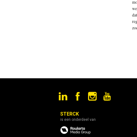
mo
we
da
re
zo
STERCK
is een onderdeel van