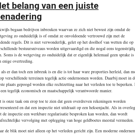
et belang van een juiste
enadering
kwijls begaan bedrijven inbreuken waarvan ze zich niet bewust zijn omdat de
tgeving zo onduidelijk is of omdat ze onvoldoende vertrouwd zijn met de
ldende regels. Dit is niet verwonderlijk, gelet op het doolhof van wetten die op
rschillende bestuursniveaus worden uitgevaardigd en die nogal eens tegenstrijdi
jn. Soms is de wetgeving zo onduidelijk dat er eigenlijk helemaal geen sprake is
n enige overtreding.
 als er dan toch een inbreuk is en die is tot haar ware proporties herleid, dan m
 op verschillende terreinen tegelijk actie ondernomen worden. Daarbij moet in d
rste plaats gepoogd worden elke rechtzetting naar het verleden toe te beperken. 
 een tegelijk economisch en maatschappelijk verantwoorde manier.
t is onze taak om erop toe te zien dat geen overdreven rekeningen worden
presenteerd en dat een inspectie niet uitdraait op een heksenjacht. Als in overle
t de inspectie een werkbare regularisatie besproken kan worden, dan wordt
rafrechtelijke vervolging met oplegging van hoge geldboetes meestal vermeden.
ar de blik moet niet alleen op het verleden gericht zijn. Een moderne onderne