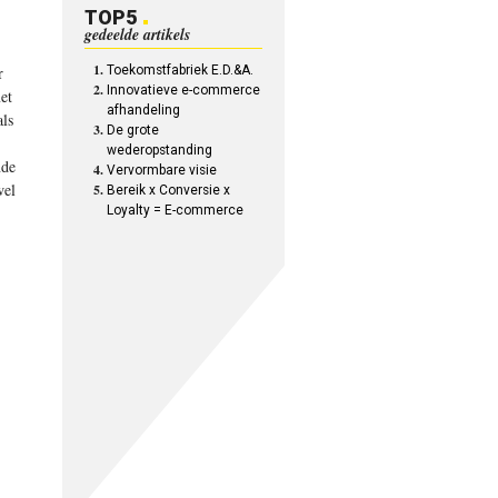
TOP5
gedeelde artikels
r
Toekomstfabriek E.D.&A.
Innovatieve e-commerce
et
afhandeling
als
De grote
wederopstanding
nde
Vervormbare visie
wel
Bereik x Conversie x
Loyalty = E-commerce