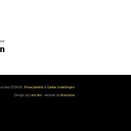
oor
n
oud door
STERCK.
Privacybeleid
&
Cookie Instellingen
Design by
I am ten
- website by
Brainlane