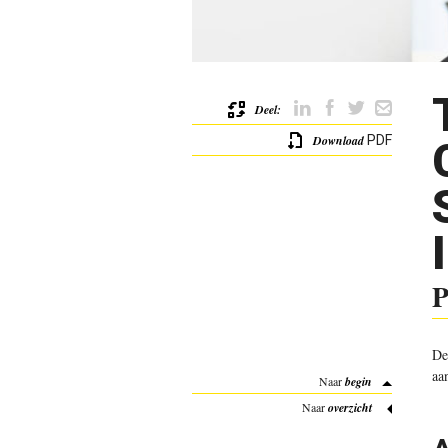
Deel:
Download
PDF
P
De
aa
Naar
begin
Naar
overzicht