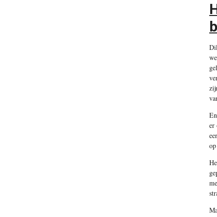
H
b
Di
we
ge
ve
zi
va
En
er
ee
op
He
ge
me
st
Ma