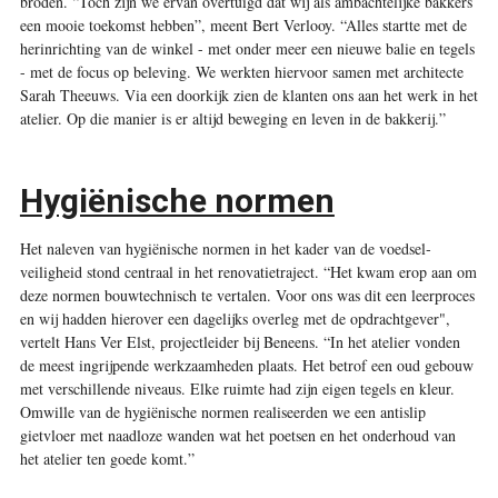
broden. “Toch zijn we ervan overtuigd dat wij als ambachtelijke bakkers
een mooie toekomst hebben”, meent Bert Verlooy. “Alles startte met de
herinrichting van de winkel - met onder meer een nieuwe balie en tegels
- met de focus op beleving. We werkten hiervoor samen met architecte
Sarah Theeuws. Via een doorkijk zien de klanten ons aan het werk in het
atelier. Op die manier is er altijd beweging en leven in de bakkerij.”
Hygiënische normen
Het naleven van hygiënische normen in het kader van de voedsel­
veiligheid stond centraal in het renovatietraject. “Het kwam erop aan om
deze normen bouwtechnisch te vertalen. Voor ons was dit een leerproces
en wij hadden hierover een dagelijks overleg met de opdrachtgever",
vertelt Hans Ver Elst, projectleider bij Beneens. “In het atelier vonden
de meest ingrijpende werkzaamheden plaats. Het betrof een oud gebouw
met verschillende niveaus. Elke ruimte had zijn eigen tegels en kleur.
Omwille van de hygiënische normen realiseerden we een antislip
gietvloer met naadloze wanden wat het poetsen en het onderhoud van
het atelier ten goede komt.”