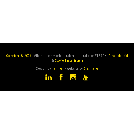
Copyright © 2026
- Alle rechten voorbehouden - Inhoud door
STERCK.
Privacybeleid
&
Cookie Instellingen
Design by
I am ten
- website by
Brainlane
STERCK
is een onderdeel van