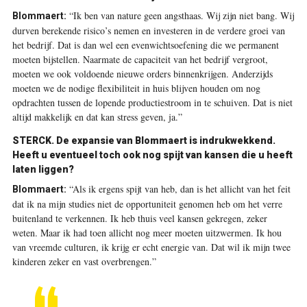
“Ik ben van nature geen angsthaas. Wij zijn niet bang. Wij
Blommaert:
durven berekende risico’s nemen en investeren in de verdere groei van
het bedrijf. Dat is dan wel een evenwichtsoefening die we permanent
moeten bijstellen. Naarmate de capaciteit van het bedrijf vergroot,
moeten we ook voldoende nieuwe orders binnenkrijgen. Anderzijds
moeten we de nodige flexibiliteit in huis blijven houden om nog
opdrachten tussen de lopende productie­stroom in te schuiven. Dat is niet
altijd makkelijk en dat kan stress geven, ja.”
STERCK. De expansie van Blommaert is indrukwekkend.
Heeft u eventueel toch ook nog spijt van kansen die u heeft
laten liggen?
“Als ik ergens spijt van heb, dan is het allicht van het feit
Blommaert:
dat ik na mijn studies niet de opportuniteit genomen heb om het verre
buitenland te verkennen. Ik heb thuis veel kansen gekregen, zeker
weten. Maar ik had toen allicht nog meer moeten uitzwermen. Ik hou
van vreemde culturen, ik krijg er echt energie van. Dat wil ik mijn twee
kinderen zeker en vast overbrengen.”