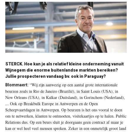
STERCK. Hoe kan je als relatief kleine onderneming vanuit
Wijnegem die enorme buitenlandse markten bereiken?
Jullie prospecteren vandaag bv. ook in Paraguay?
“Wij zijn aanwezig op een aantal grote internationale
Blommaert:
beurzen zoals in Rio de Janeiro (Brazilië), in Saint Louis (USA), in
New Orleans (USA), in Kalkar (Duitsland), in Gorinchem (Nederland),
... Ook op Breakbulk Europe in Antwerpen en de Open
Scheepvaartdagen in Antwerpen. Op beurzen is het ons vooral te doen
om te netwerken, klanten te ontmoeten, visitekaartjes op te halen. Public
Relations dus. Op een beurs sluit je doorgaans geen contract af maar je
kan er wel heel veel mensen spreken. Zeker in een onmetelijk groot land