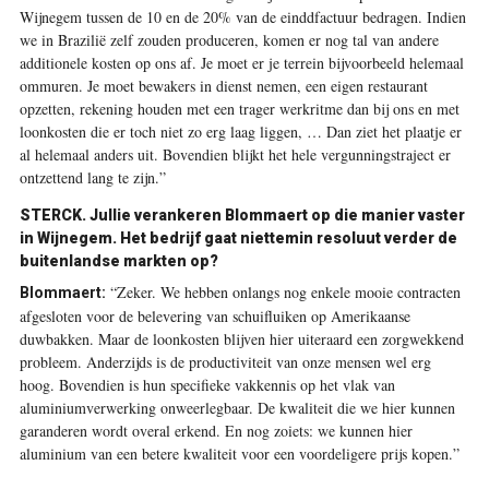
Wijnegem tussen de 10 en de 20% van de einddfactuur bedragen. Indien
we in Brazilië zelf zouden produceren, komen er nog tal van andere
additionele kosten op ons af. Je moet er je terrein bijvoorbeeld helemaal
ommuren. Je moet bewakers in dienst nemen, een eigen restaurant
opzetten, rekening houden met een trager werkritme dan bij ons en met
loonkosten die er toch niet zo erg laag liggen, … Dan ziet het plaatje er
al helemaal anders uit. Bovendien blijkt het hele vergunningstraject er
ontzettend lang te zijn.”
STERCK. Jullie verankeren Blommaert op die manier vaster
in Wijnegem. Het bedrijf gaat niettemin resoluut verder de
buitenlandse markten op?
“Zeker. We hebben onlangs nog enkele mooie contracten
Blommaert:
afgesloten voor de belevering van schuifluiken op Amerikaanse
duwbakken. Maar de loonkosten blijven hier uiteraard een zorgwekkend
probleem. Anderzijds is de productiviteit van onze mensen wel erg
hoog. Bovendien is hun specifieke vakkennis op het vlak van
aluminiumverwerking onweerlegbaar. De kwaliteit die we hier kunnen
garanderen wordt overal erkend. En nog zoiets: we kunnen hier
aluminium van een betere kwaliteit voor een voordeligere prijs kopen.”