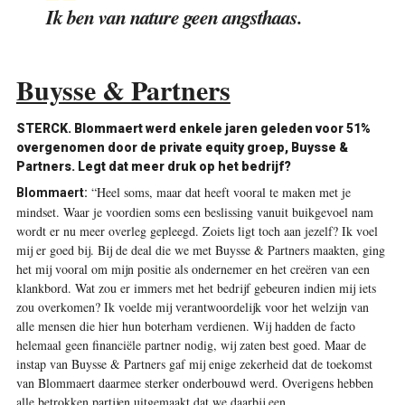
Ik ben van nature geen angsthaas.
Buysse & Partners
STERCK. Blommaert werd enkele jaren geleden voor 51%
overgenomen door de private equity groep, Buysse &
Partners. Legt dat meer druk op het bedrijf?
“Heel soms, maar dat heeft vooral te maken met je
Blommaert:
mindset. Waar je voordien soms een beslissing vanuit buikgevoel nam
wordt er nu meer overleg gepleegd. Zoiets ligt toch aan jezelf? Ik voel
mij er goed bij. Bij de deal die we met Buysse & Partners maakten, ging
het mij vooral om mijn positie als ondernemer en het creëren van een
klankbord. Wat zou er immers met het bedrijf gebeuren indien mij iets
zou overkomen? Ik voelde mij verantwoordelijk voor het welzijn van
alle mensen die hier hun boterham verdienen. Wij hadden de facto
helemaal geen financiële partner nodig, wij zaten best goed. Maar de
instap van Buysse & Partners gaf mij enige zekerheid dat de toekomst
van Blommaert daarmee sterker onderbouwd werd. Overigens hebben
alle betrokken partijen uitgemaakt dat we daarbij een