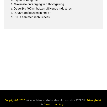
Maximale ontzorging van IT-omgeving
Dagelijks 400km buizen bij Henco Industries
Duurzaam bouwen in 2018?
ICT is een mensenbusiness
Copyright © 2026
- Alle rechten voorbehouden - Inhoud door
STERCK.
Privacybeleid
&
Cookie Instellingen