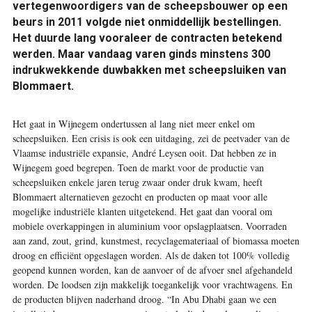
vertegenwoordigers van de scheepsbouwer op een
beurs in 2011 volgde niet onmiddellijk bestellingen.
Het duurde lang vooraleer de contracten betekend
werden. Maar vandaag varen ginds minstens 300
indrukwekkende duwbakken met scheepsluiken van
Blommaert.
Het gaat in Wijnegem ondertussen al lang niet meer enkel om
scheepsluiken. Een ­crisis is ook een uitdaging, zei de peetvader van de
Vlaamse industriële expansie, André Leysen ooit. Dat hebben ze in
Wijnegem goed begrepen. Toen de markt voor de productie van
scheepsluiken enkele jaren terug zwaar onder druk kwam, heeft
Blommaert alternatieven gezocht en producten op maat voor alle
mogelijke ­industriële klanten uitgetekend. Het gaat dan vooral om
mobiele overkappingen in aluminium voor opslagplaatsen. Voorraden
aan zand, zout, grind, kunstmest, recyclagemateriaal of biomassa moeten
droog en efficiënt opgeslagen worden. Als de daken tot 100% volledig
geopend kunnen worden, kan de aanvoer of de afvoer snel afgehandeld
worden. De loodsen zijn makkelijk toegankelijk voor vrachtwagens. En
de producten blijven naderhand droog. “In Abu Dhabi gaan we een