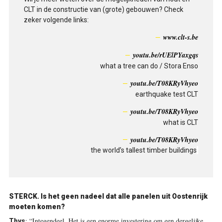
CLT in de constructie van (grote) gebouwen? Check
zeker volgende links:
www.clt-s.be
youtu.be/rUElPYaxgqs
what a tree can do / Stora Enso
youtu.be/T08KRyVhyeo
earthquake test CLT
youtu.be/T08KRyVhyeo
what is CLT
youtu.be/T08KRyVhyeo
the world’s tallest timber buildings
STERCK. Is het geen nadeel dat alle panelen uit Oostenrijk
moeten komen?
:
“Integendeel. Het is een enorme investering om een dergelijke
Thys