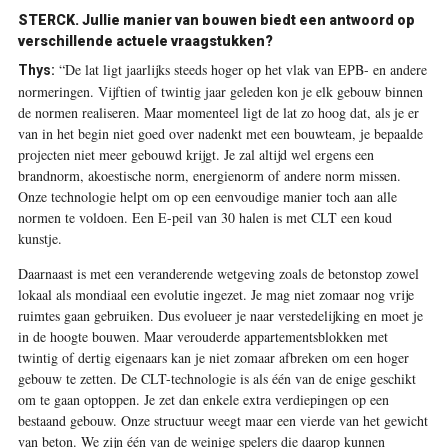
STERCK. Jullie manier van bouwen biedt een antwoord op
verschillende actuele vraagstukken?
“De lat ligt jaarlijks steeds hoger op het vlak van EPB- en andere
Thys:
normeringen. Vijftien of twintig jaar geleden kon je elk gebouw binnen
de normen realiseren. Maar momenteel ligt de lat zo hoog dat, als je er
van in het begin niet goed over nadenkt met een bouwteam, je bepaalde
projecten niet meer gebouwd krijgt. Je zal altijd wel ergens een
brandnorm, akoestische norm, energienorm of andere norm missen.
Onze technologie helpt om op een eenvoudige manier toch aan alle
normen te voldoen. Een E-peil van 30 halen is met CLT een koud
kunstje.
Daarnaast is met een veranderende wetgeving zoals de betonstop zowel
lokaal als mondiaal een evolutie ingezet. Je mag niet zomaar nog vrije
ruimtes gaan gebruiken. Dus evolueer je naar verstedelijking en moet je
in de hoogte bouwen. Maar verouderde appartementsblokken met
twintig of dertig eigenaars kan je niet zomaar afbreken om een hoger
gebouw te zetten. De CLT-technologie is als één van de enige geschikt
om te gaan optoppen. Je zet dan enkele extra verdiepingen op een
bestaand gebouw. Onze structuur weegt maar een vierde van het gewicht
van beton. We zijn één van de weinige spelers die daarop kunnen