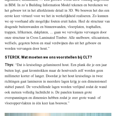
in BIM. In zo’n Building Information Model tekenen en berekenen we
het gebouw tot in het allerkleinste detail in 3D. We bouwen het dus een
eerste keer virtueel voor we het in werkelijkheid realiseren. Zo kunnen
we op voorhand alle mogelijke fouten eruit halen. Heel de structuur van
dragende buitenwanden en binnenwanden, vloerplaten, traphallen,
trappen, liftkernen, dakplaten, ... gaan we vervolgens vervangen door
onze structuur in Cross Laminated Timber. Alle snelbouw, silicaatsteen,
welfsels, gegoten beton en staal verdwijnen dus uit het gebouw en
worden vervangen door hout.”
STERCK. Wat moeten we ons voorstellen bij CLT?
“Dat is kruiselings gelamineerd hout. Een plank die je een jaar
Thys:
buiten legt, gaat kromtrekken maar de houtvezels zelf worden geen
millimeter korter of langer. Doordat je het hout kruiselings in twee
richtingen gaat lamineren in meerdere lagen krijg je een dimensioneel
stabiel paneel. De verschillende lagen worden verlijmd zodat de wand
ook meteen volledig luchtdicht is. De panelen kunnen grote
overspanningen en dimensies hebben zodat je zeer grote wand- of
vloeroppervlakten in één keer kan bouwen.”