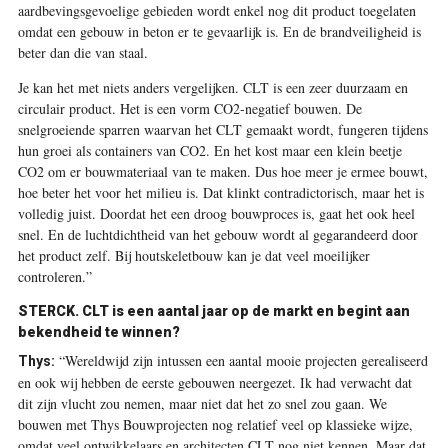
aardbevingsgevoelige gebieden wordt enkel nog dit product toegelaten
omdat een gebouw in beton er te gevaarlijk is. En de brandveiligheid is
beter dan die van staal.
Je kan het met niets anders vergelijken. CLT is een zeer duurzaam en
circulair product. Het is een vorm CO
2
-negatief bouwen. De
snelgroeiende sparren waarvan het CLT gemaakt wordt, fungeren tijdens
hun groei als containers van CO
2
. En het kost maar een klein beetje
CO
2
om er bouwmateriaal van te maken. Dus hoe meer je ermee bouwt,
hoe beter het voor het milieu is. Dat klinkt contradictorisch, maar het is
volledig juist. Doordat het een droog bouwproces is, gaat het ook heel
snel. En de luchtdichtheid van het gebouw wordt al gegarandeerd door
het product zelf. Bij houtskeletbouw kan je dat veel moeilijker
controleren.”
STERCK. CLT is een aantal jaar op de markt en begint aan
bekendheid te winnen?
“Wereldwijd zijn intussen een aantal mooie projecten gerealiseerd
Thys:
en ook wij hebben de eerste gebouwen neergezet. Ik had verwacht dat
dit zijn vlucht zou nemen, maar niet dat het zo snel zou gaan. We
bouwen met Thys Bouwprojecten nog relatief veel op klassieke wijze,
omdat veel ontwikkelaars en architecten CLT nog niet kennen. Maar dat