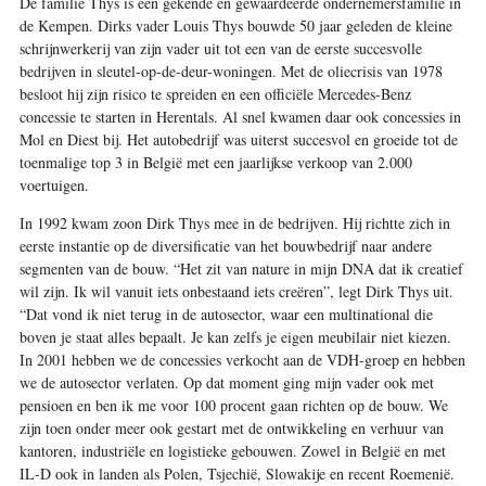
D
e familie Thys is een gekende en gewaardeerde ondernemers­familie in
de Kempen. Dirks vader Louis Thys bouwde 50 jaar geleden de kleine
schrijnwerkerij van zijn vader uit tot een van de eerste succesvolle
bedrijven in sleutel-op-de-deur-woningen. Met de oliecrisis van 1978
besloot hij zijn risico te spreiden en een officiële Mercedes-Benz
concessie te starten in Herentals. Al snel kwamen daar ook concessies in
Mol en Diest bij. Het autobedrijf was uiterst succesvol en groeide tot de
toenmalige top 3 in België met een jaarlijkse verkoop van 2.000
voertuigen.
In 1992 kwam zoon Dirk Thys mee in de bedrijven. Hij richtte zich in
eerste instantie op de diversificatie van het bouwbedrijf naar andere
segmenten van de bouw. “Het zit van nature in mijn DNA dat ik creatief
wil zijn. Ik wil vanuit iets onbestaand iets creëren”, legt Dirk Thys uit.
“Dat vond ik niet terug in de autosector, waar een multinational die
boven je staat alles bepaalt. Je kan zelfs je eigen meubilair niet kiezen.
In 2001 hebben we de concessies verkocht aan de VDH-groep en hebben
we de autosector verlaten. Op dat moment ging mijn vader ook met
pensioen en ben ik me voor 100 procent gaan richten op de bouw. We
zijn toen onder meer ook gestart met de ontwikkeling en verhuur van
kantoren, industriële en logistieke gebouwen. Zowel in ­België en met
IL-D ook in ­landen als Polen, Tsjechië, Slowakije en recent Roemenië.