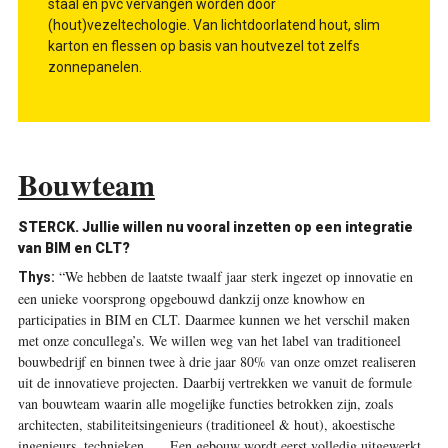
staal en pvc vervangen worden door
(hout)vezeltechologie. Van lichtdoorlatend hout, slim
karton en flessen op basis van houtvezel tot zelfs
zonnepanelen.
Bouwteam
STERCK. Jullie willen nu vooral inzetten op een integratie
van BIM en CLT?
“We hebben de laatste twaalf jaar sterk ingezet op innovatie en
Thys:
een unieke voorsprong opgebouwd dankzij onze knowhow en
participaties in BIM en CLT. Daarmee kunnen we het verschil maken
met onze concullega’s. We willen weg van het label van traditioneel
bouwbedrijf en binnen twee à drie jaar 80% van onze omzet realiseren
uit de innovatieve projecten. Daarbij vertrekken we vanuit de formule
van bouwteam waarin alle mogelijke functies betrokken zijn, zoals
architecten, stabiliteitsingenieurs (traditioneel & hout), akoestische
ingenieurs, technieken, … Een gebouw wordt eerst volledig uitgewerkt