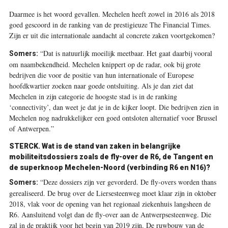
Daarmee is het woord gevallen. Mechelen heeft zowel in 2016 als 2018
goed gescoord in de ranking van de prestigieuze The Financial Times.
Zijn er uit die internationale aandacht al concrete zaken voortgekomen?
“Dat is natuurlijk moeilijk meetbaar. Het gaat daarbij vooral
Somers:
om naam­bekendheid. Mechelen knippert op de radar, ook bij grote
bedrijven die voor de positie van hun internationale of Europese
hoofdkwartier zoeken naar goede ontsluiting. Als je dan ziet dat
Mechelen in zijn categorie de hoogste stad is in de ranking
‘connectivity’, dan weet je dat je in de kijker loopt. Die bedrijven zien in
Mechelen nog nadrukkelijker een goed ontsloten alternatief voor Brussel
of Antwerpen.”
STERCK.
Wat is de stand van zaken in belangrijke
mobiliteitsdossiers zoals de fly-over de R6, de Tangent en
de superknoop Mechelen-Noord (verbinding R6 en N16)?
“Deze dossiers zijn ver gevorderd. De fly-overs worden thans
Somers:
gerealiseerd. De brug over de Liersesteenweg moet klaar zijn in oktober
2018, vlak voor de opening van het regionaal ziekenhuis langsheen de
R6. Aansluitend volgt dan de fly-over aan de Antwerpsesteenweg. Die
zal in de praktijk voor het begin van 2019 zijn. De ruwbouw van de