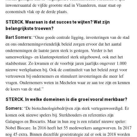
inwonersaantal de vijfde grootste stad in Vlaanderen, maar staat op
economisch vlak op de derde plaats.
STERCK.
Waaraan is dat succes te wijten? Wat zijn
belangrijkste troeven?
“Onze goede centrale ligging, investeringen van de stad
Bart Somers:
en ons ondernemingsvriendelijk beleid zorgen ervoor dat het aantal
ondernemingen de laatste jaren sterk is gestegen. Verder is het
samenwerkings- en klantenpotentieel sterk uitgebouwd, ook met het
stadsbestuur. Zo kwamen er de voorbije jaren jaarlijks ongeveer 1.000
nieuwe werkplaatsen bij. Ook de continuïteit van het beleid zorgt voor
vertrouwen bij ondernemers en stimuleert investeringen die meer lef
vragen. Ondernemers weten in Mechelen waar ze aan toe zijn en kennen
de koers van de stad.”
STERCK.
In welke domeinen is die groei vooral merkbaar?
“De biotechnologie­bedrijven zijn sterk vertegen­woordigd. Er
Somers:
komen ook nieuwe spelers bij. Sterkhouders en referenties zijn
Galapagos en Biocartis. Maar in hun zog is een relatief nieuwe speler:
Nobel Biocare. In 2016 heeft het 55 medewerkers aangeworven. In 2017
nog 45 extra. Binnen diezelfde groeistrategie zal er ook in 2018 worden