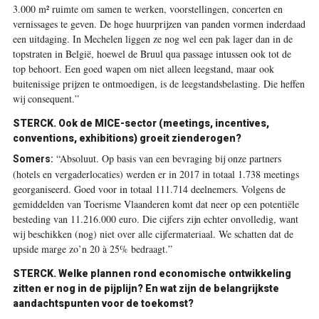
3.000 m² ruimte om samen te werken, voorstellingen, concerten en
vernissages te geven. De hoge huurprijzen van panden vormen inderdaad
een uitdaging. In Mechelen liggen ze nog wel een pak lager dan in de
topstraten in België, hoewel de Bruul qua passage intussen ook tot de
top behoort. Een goed wapen om niet alleen leegstand, maar ook
buitenissige prijzen te ontmoedigen, is de leegstandsbelasting. Die heffen
wij consequent.”
STERCK.
Ook de MICE-­sector (meetings, incentives,
conventions, exhibitions) groeit zienderogen?
“Absoluut. Op basis van een bevraging bij onze partners
Somers:
(hotels en vergaderlocaties) werden er in 2017 in totaal 1.738 meetings
georganiseerd. Goed voor in totaal 111.714 deelnemers. Volgens de
gemiddelden van Toerisme Vlaanderen komt dat neer op een potentiële
besteding van 11.216.000 euro. Die cijfers zijn echter onvolledig, want
wij beschikken (nog) niet over alle cijfermateriaal. We schatten dat de
upside marge zo’n 20 à 25% bedraagt.”
STERCK.
Welke plannen rond economische ontwikkeling
zitten er nog in de pijplijn? En wat zijn de belangrijkste
aandachtspunten voor de toekomst?