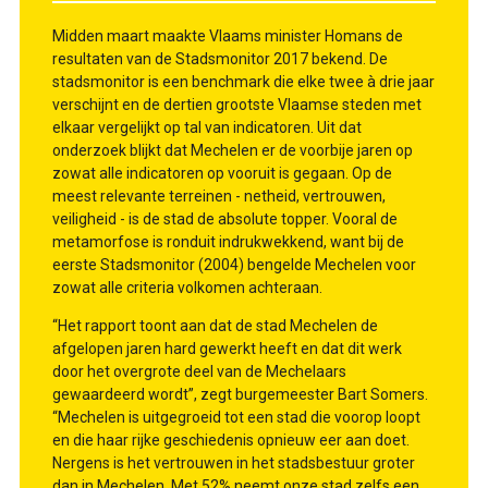
Midden maart maakte Vlaams minister Homans de
resultaten van de Stadsmonitor 2017 bekend. De
stadsmonitor is een benchmark die elke twee à drie jaar
verschijnt en de dertien grootste Vlaamse steden met
elkaar vergelijkt op tal van indicatoren. Uit dat
onderzoek blijkt dat Mechelen er de voorbije jaren op
zowat alle indicatoren op vooruit is gegaan. Op de
meest relevante terreinen - netheid, vertrouwen,
veiligheid - is de stad de absolute topper. Vooral de
metamorfose is ronduit indrukwekkend, want bij de
eerste Stadsmonitor (2004) bengelde Mechelen voor
zowat alle criteria volkomen achteraan.
“Het rapport toont aan dat de stad Mechelen de
afgelopen jaren hard gewerkt heeft en dat dit werk
door het overgrote deel van de Mechelaars
gewaardeerd wordt”, zegt burgemeester Bart Somers.
“Mechelen is uitgegroeid tot een stad die voorop loopt
en die haar rijke geschiedenis opnieuw eer aan doet.
Nergens is het vertrouwen in het stadsbestuur groter
dan in Mechelen. Met 52% neemt onze stad zelfs een