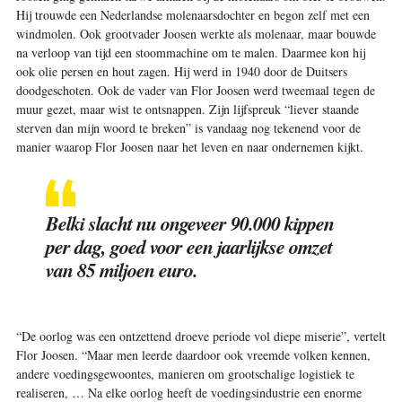
Hij trouwde een Nederlandse molenaars­dochter en begon zelf met een
windmolen. Ook grootvader Joosen werkte als molenaar, maar bouwde
na verloop van tijd een stoommachine om te malen. Daarmee kon hij
ook olie persen en hout zagen. Hij werd in 1940 door de Duitsers
doodgeschoten. Ook de vader van Flor Joosen werd tweemaal tegen de
muur gezet, maar wist te ontsnappen. Zijn lijfspreuk “liever staande
sterven dan mijn woord te breken” is vandaag nog tekenend voor de
manier waarop Flor Joosen naar het leven en naar ondernemen kijkt.
Belki slacht nu ongeveer 90.000 kippen
per dag, goed voor een jaarlijkse omzet
van 85 miljoen euro.
“De oorlog was een ­ontzettend droeve periode vol diepe miserie”, vertelt
Flor Joosen. “Maar men leerde daardoor ook vreemde volken kennen,
andere voedingsgewoontes, manieren om grootschalige logistiek te
realiseren, … Na elke oorlog heeft de voedingsindustrie een enorme