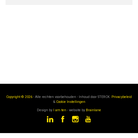
Copyright © 2026
- Alle rechten voorbehouden - Inhoud door
STERCK.
Privacybeleid
&
Cookie Instellingen
Design by
I am ten
- website by
Brainlane