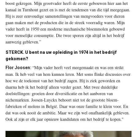
boost gekregen. Mijn grootvader heeft de eerste gebouwen hier aan het
kanaal in Turnhout gezet en is met de tendensen van die tijd meegegaan.
Hij is zeer eenvoudige samenstellingen van mengvoeders voor dieren
gaan maken met de producten die in de streek voorradig waren. Mijn
vader heeft in 1950 een moderne mechanische bloemmolen gebouwd
voor menselijke consumptie. Die twee sporen zijn altijd in het bedrijf
aanwezig gebleven.”
STERCK. U bent na uw opleiding in 1974 in het bedrijf
gekomen?
“Mijn vader heeft veel meegemaakt en was een strikt
Flor Joosen:
man. Ik heb veel van hem kunnen leren. Met soms flinke discussies over
hoe we de toekomst van het bedrijf zagen. Hij is ziek geworden en
daarna heb ik het bedrijf alleen verder gezet. Met twee duidelijke
doelstellingen: groeien door diversificatie en het aanboren van
nichemarkten. ­Joosen-Luyckx behoort niet tot de grootste bloem­
fabrieken of molens in België. Daar was onze familie te klein voor. En
dat was ook nooit de ambitie. Maar we zijn wel onafhankelijk gebleven.
Ook al zijn er elk jaar opnieuw ­kandidaten om het bedrijf te kopen."