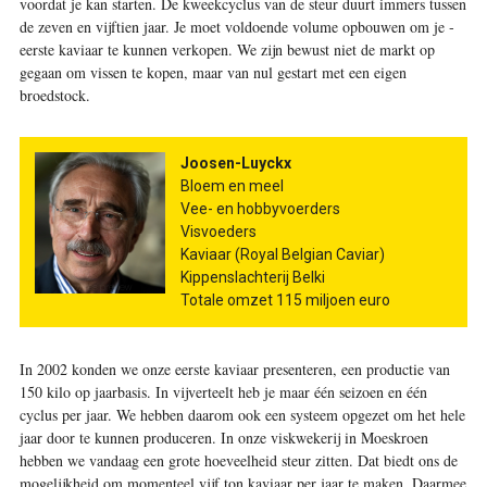
voordat je kan starten. De kweekcyclus van de steur duurt immers ­tussen
de zeven en vijftien jaar. Je moet ­voldoende volume opbouwen om je ­
eerste ­kaviaar te kunnen ­verkopen. We zijn bewust niet de markt op
gegaan om ­vissen te kopen, maar van nul gestart met een eigen
broedstock.
Joosen-Luyckx
Bloem en meel
Vee- en hobbyvoerders
Visvoeders
Kaviaar (Royal Belgian Caviar)
Kippenslachterij Belki
Totale omzet 115 miljoen euro
In 2002 konden we onze ­eerste kaviaar presenteren, een ­productie van
150 kilo op jaar­basis. In vijverteelt heb je maar één seizoen en één
cyclus per jaar. We ­hebben daarom ook een systeem ­opgezet om het hele
jaar door te kunnen ­produceren. In onze ­viskwekerij in ­Moeskroen
hebben we vandaag een grote hoeveelheid steur zitten. Dat biedt ons de
mogelijkheid om ­momenteel vijf ton ­kaviaar per jaar te maken. Daarmee