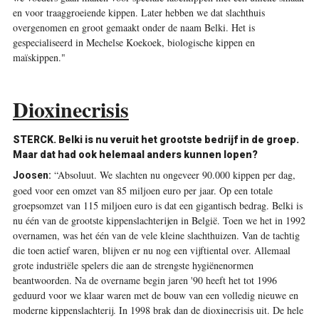
en voor traaggroeiende kippen. Later hebben we dat slachthuis
overgenomen en groot gemaakt onder de naam Belki. Het is
gespecialiseerd in Mechelse Koekoek, ­biologische kippen en
maïskippen."
Dioxinecrisis
STERCK.
Belki is nu veruit het grootste bedrijf in de groep.
Maar dat had ook helemaal anders kunnen lopen?
“Absoluut. We ­slachten nu ongeveer 90.000 kippen per dag,
Joosen:
goed voor een omzet van 85 miljoen euro per jaar. Op een totale
groepsomzet van 115 miljoen euro is dat een gigantisch bedrag. Belki is
nu één van de grootste kippenslachterijen in België. Toen we het in 1992
overnamen, was het één van de vele kleine slachthuizen. Van de tachtig
die toen actief waren, blijven er nu nog een vijftiental over. Allemaal
grote industriële spelers die aan de strengste hygiënenormen
beantwoorden. Na de overname begin jaren '90 heeft het tot 1996
geduurd voor we klaar waren met de bouw van een volledig nieuwe en
moderne kippenslachterij. In 1998 brak dan de dioxinecrisis uit. De hele