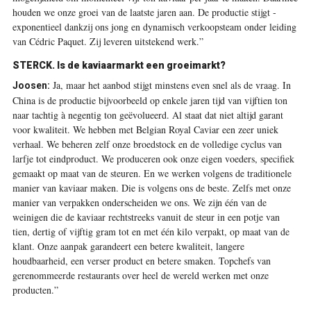
houden we onze groei van de laatste jaren aan. De ­productie stijgt ­
exponentieel dankzij ons jong en dynamisch verkoopsteam onder leiding
van Cédric Paquet. Zij leveren uitstekend werk.”
STERCK.
Is de kaviaarmarkt een groeimarkt?
Ja, maar het aanbod stijgt minstens even snel als de vraag. In
Joosen:
China is de productie bijvoorbeeld op enkele jaren tijd van vijftien ton
naar ­tachtig à negentig ton geëvolueerd. Al staat dat niet altijd garant
voor kwaliteit. We hebben met Belgian Royal Caviar een zeer uniek
verhaal. We beheren zelf onze broedstock en de volledige cyclus van
larfje tot eindproduct. We produceren ook onze eigen voeders, ­specifiek
gemaakt op maat van de steuren. En we werken volgens de traditionele
manier van kaviaar maken. Die is volgens ons de beste. Zelfs met onze
manier van verpakken onderscheiden we ons. We zijn één van de
weinigen die de kaviaar rechtstreeks vanuit de steur in een potje van
tien, dertig of vijftig gram tot en met één kilo verpakt, op maat van de
klant. Onze aanpak ­garandeert een betere kwaliteit, langere
houdbaarheid, een verser product en betere smaken. Topchefs van
gerenommeerde ­restaurants over heel de wereld ­werken met onze
producten.”