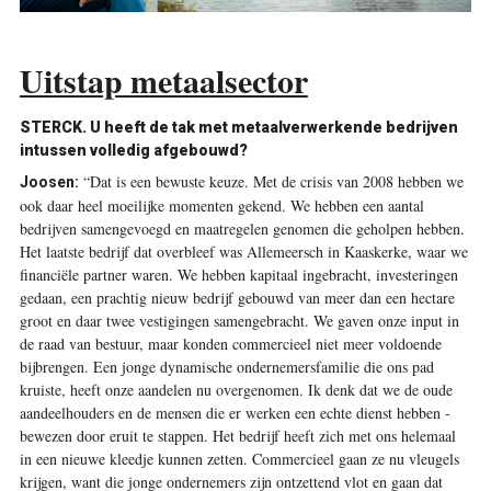
Uitstap metaalsector
STERCK.
U heeft de tak met metaalverwerkende bedrijven
intussen volledig afgebouwd?
“Dat is een bewuste keuze. Met de crisis van 2008 hebben we
Joosen:
ook daar heel moeilijke momenten gekend. We hebben een aantal
bedrijven samengevoegd en maat­regelen genomen die geholpen hebben.
Het laatste bedrijf dat overbleef was Allemeersch in Kaaskerke, waar we
­financiële partner waren. We hebben kapitaal ingebracht, investeringen
gedaan, een prachtig nieuw bedrijf gebouwd van meer dan een hectare
groot en daar twee vestigingen samengebracht. We gaven onze input in
de raad van bestuur, maar konden commercieel niet meer voldoende
bijbrengen. Een jonge dynamische ondernemersfamilie die ons pad
kruiste, heeft onze aandelen nu overgenomen. Ik denk dat we de oude
aandeelhouders en de mensen die er werken een echte dienst hebben ­
bewezen door eruit te stappen. Het bedrijf heeft zich met ons helemaal
in een nieuwe kleedje kunnen ­z­etten. Commercieel gaan ze nu ­vleugels
krijgen, want die jonge ondernemers zijn ontzettend vlot en gaan dat