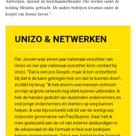
Antwerpen, meestal als hoofdaandeelhouder. Die werden onder de
holding Metalinc gebracht. De andere bedrijven kwamen onder de
koepel van Joosen Invest."
UNIZO & NETWERKEN
Flor Joosen was zeven jaar nationaal voorzitter van
Unizo en vier jaar nationaal voorzitter kmo-contact bij
Unizo. “Dat is een pro-Deojob, maar ik ben ontzettend
blij dat ik de kans gekregen heb om dat te kunnen doen”,
zo blikt hij terug. “Ik heb enorm veel mensen ontmoet
en mijn al grote netwerk nog sterk kunnen uitbreiden. Ik
heb de handen gedrukt van duizenden ondernemers en
veel jonge ondernemers en starters op weg kunnen
helpen. Ik was bijvoorbeeld ook lid van de werkgroep
corporate governance van Paul Buysse. Daar heb ik
mee gesleuteld aan de rol van externe deskundigen in
de adviesraad en die formule in heel wat bedrijven
helpen implementeren. Dat is een fantastische formule