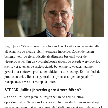
Begin jaren ’50 was onze firma Joosen-Luyckx één van de eersten die
uit Amerika de nieuwe pluimveerassen invoerde. Zowel de rassen
bestemd voor de eierproductie als diegenen bestemd voor de
vleesproduc­tie. Om de voedseltekorten tijdens de tweede wereldoorlog
snel te vergeten en de snelgroeiende bevolking te voeden had men
gezocht naar nieuwe productiemiddelen in de voeding. En men had de
producten ook efficiënter gemaakt en grootschaliger aangepakt. In
Europa deden we hier volop aan mee."
STERCK.
Jullie zijn verder gaan diversifiëren?
“Midden jaren ’80 zagen wij in de firma nieuwe
Joosen:
opportuniteiten. Samen met een klein pluimveeslachthuis in Aalst zijn
we voeders gaan maken voor speciale labelkippen met een unieke smaak