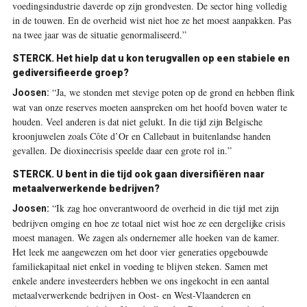
voedingsindustrie daverde op zijn grondvesten. De ­sector hing volledig
in de touwen. En de overheid wist niet hoe ze het moest aanpakken. Pas
na twee jaar was de situatie genormaliseerd.”
STERCK.
Het hielp dat u kon terugvallen op een stabiele en
gediversifieerde groep?
“Ja, we stonden met stevige poten op de grond en hebben flink
Joosen:
wat van onze reserves moeten aanspreken om het hoofd boven water te
houden. Veel anderen is dat niet gelukt. In die tijd zijn Belgische
kroonjuwelen zoals Côte d’Or en Callebaut in buitenlandse handen
gevallen. De dioxinecrisis speelde daar een grote rol in.”
STERCK.
U bent in die tijd ook gaan diversifiëren naar
metaalverwerkende bedrijven?
“Ik zag hoe onverantwoord de overheid in die tijd met zijn
Joosen:
bedrijven omging en hoe ze totaal niet wist hoe ze een dergelijke crisis
moest managen. We zagen als ondernemer alle hoeken van de kamer.
Het leek me aangewezen om het door vier generaties opgebouwde
familiekapitaal niet enkel in voeding te ­blijven steken. Samen met
enkele andere investeerders hebben we ons ingekocht in een aantal
metaalverwerkende bedrijven in Oost- en West-Vlaanderen en