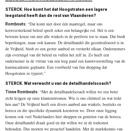
STERCK.
Hoe komt het dat Hoogstraten een lagere
leegstand heeft dan de rest van Vlaanderen?
“Dat komt niet door één maatregel, maar ons
Rombouts:
kernversterkend beleid speelt zeker een belangrijke rol. Het is een
bewuste keuze om niet alle winkels in de periferie toe te staan. Dat biedt
beperkingen, maar ook kansen. De detailhandel die gecentraliseerd is in
de Vrijheid, biedt zo een groter aanbod en versterkt elkaar. Ondernemers
zijn overtuigd van dit beleid en vullen het zelf in. Zo heeft een
ondernemer in de vitrine van een leeg pand een kunstvoorstelling van de
kunstacademie geplaatst. Een voorbeeld van fun shopping dat
Hoogstraten zo typeert.”
STERCK.
Wat verwacht u van de detailhandelscoach?
“Met de detailhandelscoach willen we een beter
Tinne Rombouts:
zicht krijgen op onze klantenstromen. Wie is ons cliënteel en wat trekt
hen aan? De Vrijheid heeft een divers aanbod aan winkels, boetieks en
horeca en die specifieke dynamiek koesteren we. Door onze ligging
komen ook veel Nederlanders hier shoppen en genieten van de horeca.
Onze detailhandel draait goed en dat willen we in de toekomst
behouden. Dus moeten we proactief handelen. Met de marktkennis van