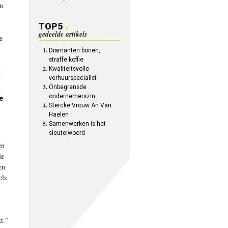
en
TOP5
gedeelde artikels
e
Diamanten bonen,
straffe koffie
n
Kwaliteitsvolle
verhuurspecialist
Onbegrensde
ondernemerszin
ie
Stercke Vrouw An Van
Haelen
Samenwerken is het
sleutelwoord
en
le
en
els
t.”