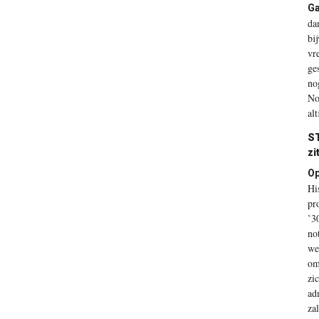
Ga
da
bi
vr
ge
no
No
al
S
zi
O
Hi
pr
’3
no
we
om
zi
ad
za