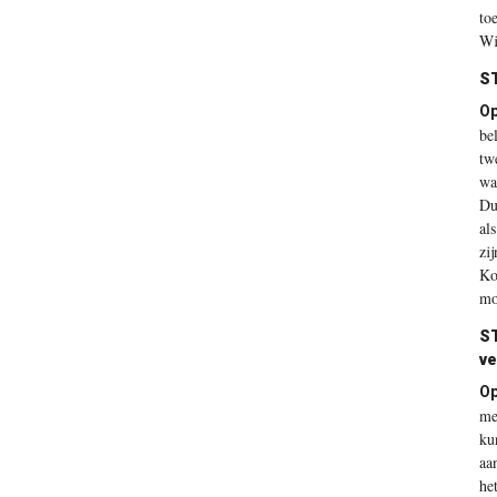
to
Wij
S
O
be
tw
wa
Du
al
zi
Ko
mo
S
ve
O
me
ku
aa
he