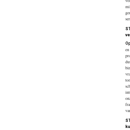
vo
mi
ge
se
S
ve
O
en
pr
du
bi
vr
to
sc
in
on
fr
va
S
ku