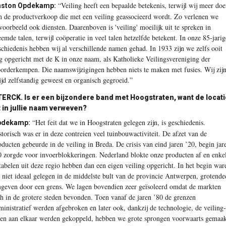
“Veiling heeft een bepaalde betekenis, terwijl wij meer do
ston Opdekamp:
n de productverkoop die met een veiling geassocieerd wordt. Zo verlenen we
jvoorbeeld ook diensten. Daarenboven is ­'veiling' moeilijk uit te spreken in
eemde talen, ­terwijl coöperatie in veel talen hetzelfde betekent. In onze 85-jarig
schiedenis hebben wij al verschillende namen gehad. In 1933 zijn we zelfs ooit
g opgericht met de K in onze naam, als Katholieke Veilingsvereniging der
orderkempen. Die naamswijzigingen hebben niets te maken met fusies. Wij zij
tijd zelfstandig geweest en organisch gegroeid.”
TERCK.
Is er een ­bijzondere band met Hoogstraten, want de locat
t in jullie naam verweven?
“Het feit dat we in Hoogstraten gelegen zijn, is geschiedenis.
pdekamp:
storisch was er in deze contreien veel tuinbouwactiviteit. De afzet van de
oducten gebeurde in de veiling in Breda. De crisis van eind jaren ’20, begin jar
0 zorgde voor invoerblokkeringen. Nederland blokte onze producten af en enke
tabelen uit deze regio hebben dan een eigen veiling opgericht. In het begin war
 niet ideaal gelegen in de middelste bult van de provincie Antwerpen, grotende
geven door een grens. We lagen bovendien zeer geïsoleerd omdat de markten
ch in de ­grotere steden bevonden. Toen vanaf de jaren ’80 de grenzen
ministratief werden afgebroken en later ook, dankzij de technologie, de veiling­
len aan elkaar werden ­gekoppeld, hebben we grote ­sprongen voorwaarts gemaak