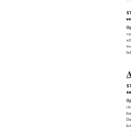
S
ve
O
va
sc
we
bel
A
S
aa
O
(4
ha
Da
ko