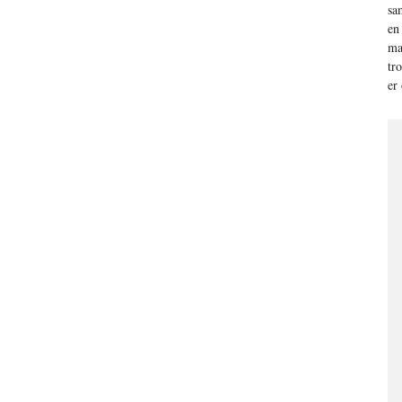
sa
en
ma
tr
er