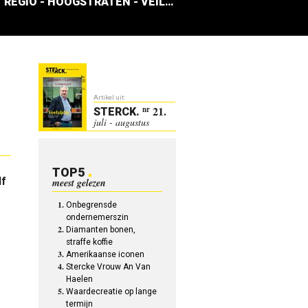
REGIO - HOOGSTRATEN - VEILING
Artikel uit:
21.
nr
STERCK
.
juli - augustus
TOP5
lf
meest gelezen
Onbegrensde
ondernemerszin
Diamanten bonen,
straffe koffie
Amerikaanse iconen
Stercke Vrouw An Van
Haelen
Waardecreatie op lange
termijn