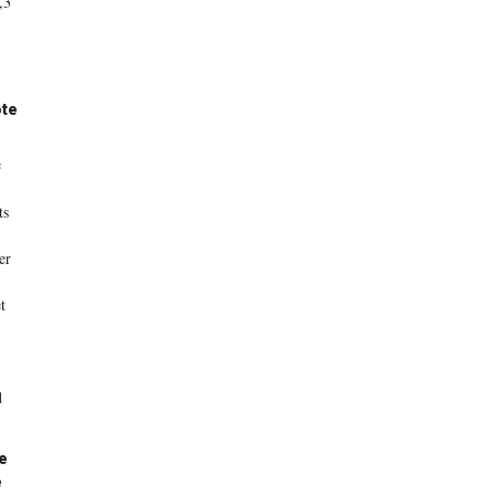
,3
ote
e
ts
er
t
d
oe
e