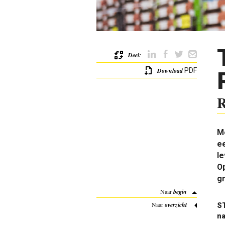
Deel:
Download
PDF
R
Me
ee
le
O
gr
Naar
begin
Naar
overzicht
ST
na