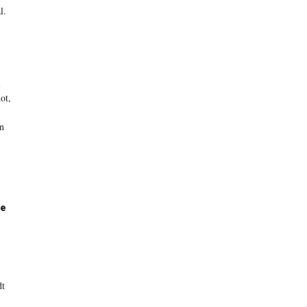
l.
l
ot,
en
re
dt