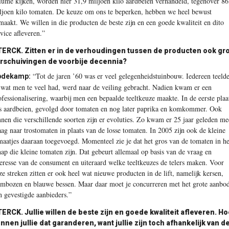
lume kijken, worden hier 31,9 miljoen kilo aardbeien verhandeld, tegenover 86
ljoen kilo tomaten. De keuze om ons te beperken, hebben we heel bewust
maakt. We willen in die producten de beste zijn en een goede kwaliteit en dito
rvice afleveren.”
TERCK.
Zitten er in de verhoudingen ­tussen de producten ook gr
rschuivingen de voorbije decennia?
“Tot de jaren ’60 was er veel gelegenheidstuinbouw. Iedereen teeld
pdekamp:
 wat men te veel had, werd naar de veiling gebracht. Nadien kwam er een
ofessionalisering, waarbij men een bepaalde teeltkeuze maakte. In de eerste plaa
s aardbeien, gevolgd door ­tomaten en nog later paprika en komkommer. Ook
nnen die ­verschillende soorten zijn er evoluties. Zo kwam er 25 jaar geleden me
aag naar trostomaten in plaats van de losse tomaten. In 2005 zijn ook de kleine
maatjes daaraan toegevoegd. Momenteel zie je dat het gros van de tomaten in he
hap die kleine tomaten zijn. Dat gebeurt allemaal op basis van de vraag en
teresse van de consument en uiteraard welke teeltkeuzes de telers maken. Voor
ze streken zitten er ook heel wat nieuwe producten in de lift, namelijk kersen,
ambozen en blauwe bessen. Maar daar moet je concurreren met het grote aanbo
n gevestigde aanbieders.”
TERCK.
Jullie willen de beste zijn en goede kwaliteit afleveren. H
nnen jullie dat garanderen, want jullie zijn toch afhankelijk van d