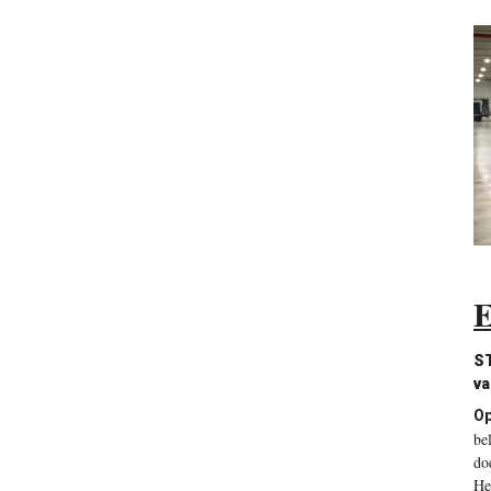
E
S
va
O
be
do
He