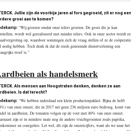
TERCK.
Jullie zijn de voorbije jaren al fors gegroeid, zit er nog ee
rdere groei aan te komen?
“Wij groeien omdat onze telers groeien. De groei die je kan
pdekamp:
ststellen, wordt wel gerealiseerd met ­minder telers. Ook in onze sector treedt e
haalvergroting op, waardoor sommigen zich de vraag stellen of ze de coöperatie
l nodig hebben. Toch denk ik dat de reeds genoemde dienstverlening een
angrijke troef is.”
ardbeien als handelsmerk
TERCK.
Als mensen aan Hoogstraten denken, denken ze aan
rdbeien. Is dat terecht?
“We hebben inderdaad een klein productenpakket. Bijna de helft
pdekamp:
4%) van onze omzet, die in 2017 net geen 236 miljoen euro bedroeg, komt van
ndel in aardbeien. De tomaten volgen op de voet met 40% van onze omzet.
arnaast zijn er in mindere mate nog de andere vruchtgroenten zoals paprika,
mkommer en courgettes. Let wel, dit zijn de omzetcijfers, want als we naar het