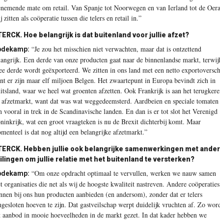
enemende mate om retail. Van Spanje tot Noorwegen en van Ierland tot de Oera
 zitten als coöperatie tussen die telers en retail in.”
TERCK.
Hoe belangrijk is dat buitenland voor jullie afzet?
“Je zou het misschien niet verwachten, maar dat is ontzettend
pdekamp:
langrijk. Een derde van onze ­producten gaat naar de binnenlandse markt, terwij
ee derde wordt geëxporteerd. We zitten in ons land met een netto export­oversch
nt er zijn maar elf miljoen Belgen. Het zwaartepunt in Europa bevindt zich in
itsland, waar we heel wat groenten afzetten. Ook Frankrijk is aan het terugker
s afzetmarkt, want dat was wat weggedeemsterd. Aardbeien en speciale tomaten
jn vooral in trek in de Scandinavische landen. En dan is er tot slot het Verenigd
ninkrijk, wat een groot vraagteken is nu de Brexit dichterbij komt. Maar
menteel is dat nog altijd een belangrijke afzetmarkt.”
TERCK.
Hebben jullie ook belangrijke samenwerkingen met ande
ilingen om jullie relatie met het buitenland te versterken?
“Om onze opdracht optimaal te vervullen, werken we nauw samen
pdekamp:
t organisaties die net als wij de hoogste kwaliteit nastreven. Andere coöperaties
nnen bij ons hun producten aanbieden (en andersom), zonder dat er telers
ngesloten hoeven te zijn. Dat gastveilschap werpt duidelijk vruchten af. Zo wor
t aanbod in mooie hoeveelheden in de markt gezet. In dat kader hebben we