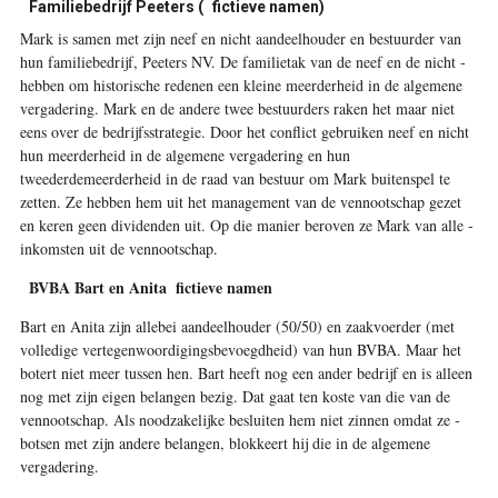
Familiebedrijf Peeters ( fictieve namen)
Mark is samen met zijn neef en nicht aandeelhouder en bestuurder van
hun familiebedrijf, Peeters NV. De familietak van de neef en de nicht ­
hebben om historische redenen een kleine meerderheid in de algemene
vergadering. Mark en de andere twee bestuurders raken het maar niet
eens over de bedrijfsstrategie. Door het conflict gebruiken neef en nicht
hun meerderheid in de algemene vergadering en hun
tweederdemeerderheid in de raad van bestuur om Mark buitenspel te
zetten. Ze hebben hem uit het management van de vennootschap gezet
en keren geen dividenden uit. Op die manier beroven ze Mark van alle ­
inkomsten uit de vennootschap.
BVBA Bart en Anita fictieve namen
Bart en Anita zijn allebei aandeelhouder (50/50) en zaakvoerder (met
volledige vertegenwoordigingsbevoegdheid) van hun BVBA. Maar het
botert niet meer tussen hen. Bart heeft nog een ander bedrijf en is alleen
nog met zijn eigen belangen bezig. Dat gaat ten koste van die van de
vennootschap. Als noodzakelijke besluiten hem niet zinnen omdat ze ­
botsen met zijn andere belangen, blokkeert hij die in de algemene
vergadering.