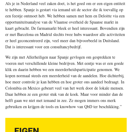
Als je in Nederland veel zaken doet, is het goed om er een eigen entiteit
te hebben. Spanje is gestart via iemand uit de sector die ik toevallig op
een feestje ontmoet heb. We hebben samen met hem en Deloitte via een
opportuniteits­analyse van de Vlaamse overheid de Spaanse markt in
kaart gebracht. De farmamarkt bleek er heel interessant. Bovendien zijn
er met Barcelona en Madrid slechts twee hubs waardoor alle activiteiten
er heel geconcentreerd zijn, veel meer dan bijvoorbeeld in Duitsland.
Dat is interessant voor een consultancybedrijf.
We zijn met Allerheiligen naar Spanje gevlogen om gesprekken te
voeren met verschillende kleine bedrijven. Met eentje was er een goede
klik en daarin hebben we een meerderheidsparticipatie genomen. We
kopen normaal steeds een meerderheid van de aandelen. Hoe dichterbij,
hoe meer controle je kan hebben en hoe groter ons ­aandeel bedraagt. In
Colombia en Mexico gebeurt veel van het werk door de lokale mensen.
Daar hebben ze een groter stuk van de koek. Maar voor minder dan de
helft gaan we niet met iemand in zee. Ze mogen immers ons merk
gebruiken en krijgen de tools en knowhow van QbD ter beschikking.”
EIGEN