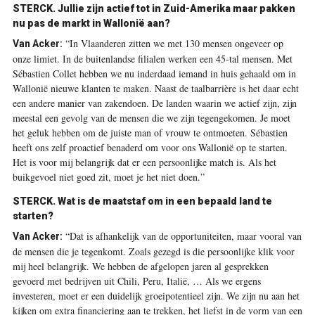
STERCK. Jullie zijn actief tot in Zuid-Amerika maar pakken
nu pas de markt in Wallonië aan?
“In Vlaanderen zitten we met 130 mensen ongeveer op
Van Acker:
onze limiet. In de buitenlandse filialen werken een 45-tal mensen. Met
Sébastien Collet hebben we nu inderdaad iemand in huis gehaald om in
Wallonië nieuwe klanten te maken. Naast de taalbarrière is het daar echt
een andere manier van zakendoen. De landen waarin we actief zijn, zijn
meestal een gevolg van de mensen die we zijn tegengekomen. Je moet
het geluk hebben om de juiste man of vrouw te ontmoeten. Sébastien
heeft ons zelf proactief benaderd om voor ons Wallonië op te ­starten.
Het is voor mij belangrijk dat er een persoonlijke match is. Als het
buikgevoel niet goed zit, moet je het niet doen.”
STERCK. Wat is de maatstaf om in een bepaald land te
starten?
“Dat is afhankelijk van de opportuniteiten, maar vooral van
Van Acker:
de mensen die je tegenkomt. Zoals gezegd is die persoonlijke klik voor
mij heel belangrijk. We hebben de afgelopen jaren al gesprekken
gevoerd met bedrijven uit Chili, Peru, Italië, … Als we ergens
investeren, moet er een duidelijk groeipotentieel zijn. We zijn nu aan het
kijken om extra financiering aan te trekken, het liefst in de vorm van een