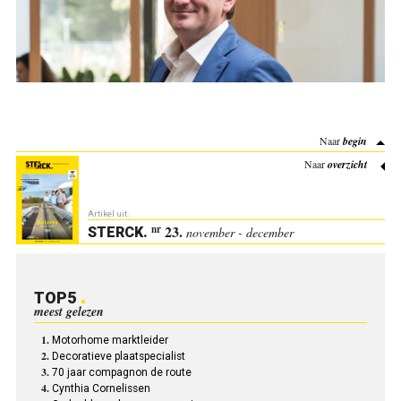
Naar
begin
Naar
overzicht
Artikel uit:
23.
nr
STERCK
.
november - december
TOP5
meest gelezen
Motorhome marktleider
Decoratieve plaatspecialist
70 jaar compagnon de route
Cynthia Cornelissen