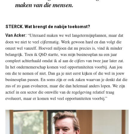
maken van die mensen.
STERCK. Wat brengt de nabije toekomst?
“Uiteraard maken we wel langetermijnplannen, maar dat
Van Acker:
doen we niet te veel cijfermatig. Werk gewoon hard en dan volgt die
omzet wel vanzelf. Hoeveel miljoen dat nu precies is, vind ik minder
belangrijk. Toen ik QbD startte, was mijn businessplan na een jaar
compleet achterhaald omdat ik al aan de cijfers van twee jaar later zat.
In het ondernemerschap komen veel opportuniteiten voorbij. Aan jou
om die te nemen of niet. Dan ga je niet eerst kijken of die wel in jouw
businessplan passen. En soms zijn er ook zaken waarvan je denkt dat die
zus of zo gaan evolueren, maar die dan helemaal anders lopen. We zijn
actief in een sector die omwille van de regelgeving relatief traag
evolueert, maar er komen wel veel opportuniteiten voorbij.”