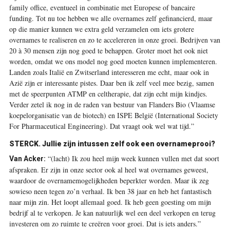
family office, eventueel in combinatie met Europese of bancaire
funding. Tot nu toe hebben we alle overnames zelf gefinancierd, maar
op die manier kunnen we extra geld verzamelen om iets grotere
overnames te realiseren en zo te accelereren in onze groei. Bedrijven van
20 à 30 mensen zijn nog goed te ­behappen. Groter moet het ook niet
worden, omdat we ons model nog goed moeten kunnen implementeren.
Landen zoals Italië en Zwitserland interesseren me echt, maar ook in
Azië zijn er interessante ­pistes. Daar ben ik zelf veel mee bezig, samen
met de speerpunten ATMP en ­celtherapie, dat zijn echt mijn kindjes.
Verder zetel ik nog in de raden van bestuur van Flanders Bio (Vlaamse
koepelorganisatie van de biotech) en ISPE België (International Society
For Pharmaceutical Engineering). Dat vraagt ook wel wat tijd.”
STERCK. Jullie zijn intussen zelf ook een overnameprooi?
“(lacht) Ik zou heel mijn week kunnen vullen met dat soort
Van Acker:
afspraken. Er zijn in onze sector ook al heel wat overnames geweest,
waardoor de overnamemogelijkheden beperkter worden. Maar ik zeg
sowieso neen tegen zo’n verhaal. Ik ben 38 jaar en heb het fantastisch
naar mijn zin. Het loopt allemaal goed. Ik heb geen goesting om mijn
bedrijf al te verkopen. Je kan natuurlijk wel een deel verkopen en terug
investeren om zo ruimte te creëren voor groei. Dat is iets anders.”