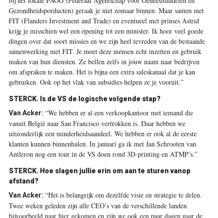
bij het lokale FAGG (Federaal Agentschap voor Geneesmiddelen en
Gezondheidsporducten) geraak je niet zomaar binnen. Maar samen met
FIT (Flanders Investment and Trade) en eventueel met ­prinses Astrid
krijg je misschien wel een ­opening tot een minister. Ik hoor veel goede
dingen over dat soort ­missies en we zijn heel tevreden van de bestaande
samenwerking met FIT. Je moet deze mensen echt inzetten en gebruik
maken van hun diensten. Ze bellen zelfs in jouw naam naar bedrijven
om afspraken te maken. Het is bijna een extra saleskanaal dat je kan
gebruiken. Ook op het vlak van subsidies helpen ze je vooruit.”
STERCK. Is de VS de logische volgende stap?
“We hebben er al een verkoopkantoor met iemand die
Van Acker:
vanuit België naar San Francisco vertrokken is. Daar hebben we
uitzonderlijk een minderheidsaandeel. We hebben er ook al de eerste
klanten ­kunnen binnenhalen. In januari ga ik met Jan Schrooten van
Antleron nog een tour in de VS doen rond 3D-printing en ATMP’s.”
STERCK. Hoe slagen jullie erin om aan te sturen vanop
afstand?
“Het is belangrijk om dezelfde visie en strategie te delen.
Van Acker:
Twee weken geleden zijn alle CEO’s van de verschillende landen
bijvoorbeeld naar hier gekomen en zijn we ook een paar dagen naar de