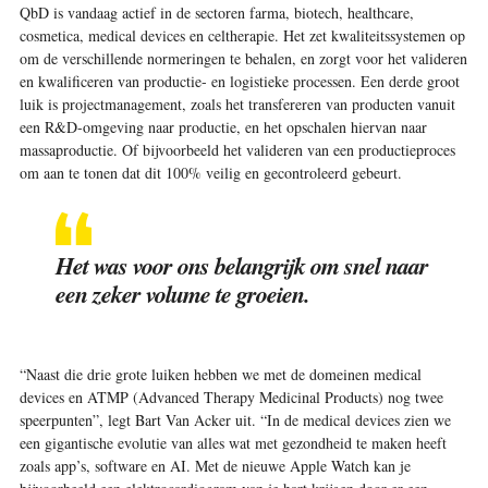
QbD is vandaag actief in de sectoren farma, biotech, healthcare,
cosmetica, medical devices en celtherapie. Het zet kwaliteitssystemen op
om de verschillende normeringen te behalen, en zorgt voor het valideren
en kwalificeren van productie- en logistieke processen. Een derde groot
luik is projectmanagement, zoals het transfereren van producten ­vanuit
een R&D-omgeving naar productie, en het opschalen hiervan naar
massaproductie. Of bijvoorbeeld het valideren van een productieproces
om aan te tonen dat dit 100% ­veilig en gecontroleerd gebeurt.
Het was voor ons belangrijk om snel naar
een zeker volume te groeien.
“Naast die drie grote luiken hebben we met de ­domeinen medical
devices en ATMP (Advanced Therapy Medicinal Products) nog twee
speerpunten”, legt Bart Van Acker uit. “In de medical devices zien we
een gigantische evolutie van alles wat met gezondheid te maken heeft
zoals app’s, software en AI. Met de nieuwe Apple Watch kan je