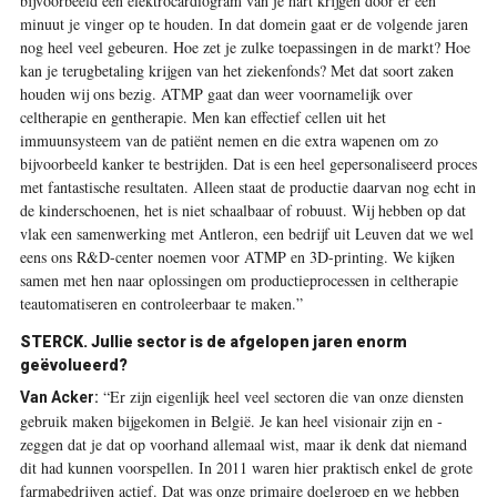
bijvoorbeeld een elektrocardiogram van je hart krijgen door er een
minuut je vinger op te ­houden. In dat domein gaat er de volgende jaren
nog heel veel gebeuren. Hoe zet je zulke ­toepassingen in de markt? Hoe
kan je terugbetaling krijgen van het ­ziekenfonds? Met dat soort zaken
houden wij ons bezig. ATMP gaat dan weer voornamelijk over
celtherapie en gentherapie. Men kan effectief cellen uit het
immuunsysteem van de patiënt nemen en die extra wapenen om zo
bijvoorbeeld kanker te bestrijden. Dat is een heel gepersonaliseerd proces
met fantastische resultaten. Alleen staat de productie daarvan nog echt in
de kinderschoenen, het is niet schaalbaar of robuust. Wij hebben op dat
vlak een samenwerking met Antleron, een bedrijf uit Leuven dat we wel
eens ons R&D-center noemen voor ATMP en 3D-printing. We kijken
samen met hen naar oplossingen om productie­processen in celtherapie
teautomatiseren en controleerbaar te maken.”
STERCK. Jullie sector is de afgelopen jaren enorm
geëvolueerd?
“Er zijn eigenlijk heel veel sectoren die van onze diensten
Van Acker:
gebruik maken bijgekomen in België. Je kan heel visionair zijn en ­
zeggen dat je dat op voorhand allemaal wist, maar ik denk dat niemand
dit had kunnen voorspellen. In 2011 waren hier praktisch enkel de grote
farmabedrijven actief. Dat was onze primaire doelgroep en we hebben