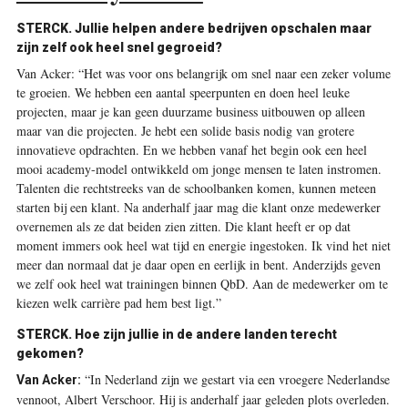
STERCK. Jullie helpen andere bedrijven opschalen maar
zijn zelf ook heel snel gegroeid?
Van Acker: “Het was voor ons belangrijk om snel naar een zeker volume
te groeien. We hebben een aantal speerpunten en doen heel leuke
projecten, maar je kan geen duurzame business uitbouwen op alleen
maar van die projecten. Je hebt een solide basis nodig van grotere
innovatieve opdrachten. En we hebben vanaf het begin ook een heel
mooi academy-model ontwikkeld om jonge mensen te laten instromen.
Talenten die rechtstreeks van de schoolbanken komen, kunnen meteen
starten bij een klant. Na ­anderhalf jaar mag die klant onze medewerker
overnemen als ze dat beiden zien zitten. Die klant heeft er op dat
moment immers ook heel wat tijd en energie ingestoken. Ik vind het niet
meer dan normaal dat je daar open en eerlijk in bent. Anderzijds geven
we zelf ook heel wat trainingen binnen QbD. Aan de medewerker om te
kiezen welk carrière pad hem best ligt.”
STERCK. Hoe zijn ­jullie in de andere landen terecht
gekomen?
“In Nederland zijn we gestart via een vroegere Nederlandse
Van Acker:
vennoot, Albert Verschoor. Hij is anderhalf jaar geleden plots ­overleden.