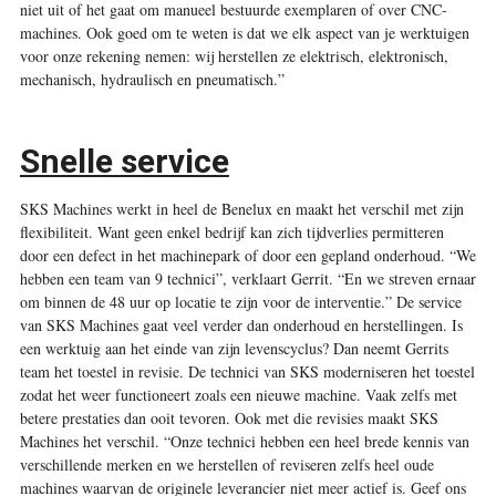
niet uit of het gaat om manueel bestuurde exemplaren of over CNC-
machines. Ook goed om te weten is dat we elk aspect van je werktuigen
voor onze rekening nemen: wij herstellen ze elektrisch, elektronisch,
mechanisch, hydraulisch en pneumatisch.”
Snelle service
SKS Machines werkt in heel de Benelux en maakt het ­verschil met zijn
flexibiliteit. Want geen enkel bedrijf kan zich tijdverlies permitteren
door een defect in het machinepark of door een gepland onderhoud. “We
hebben een team van 9 technici”, verklaart Gerrit. “En we streven ernaar
om binnen de 48 uur op locatie te zijn voor de interventie.” De service
van SKS Machines gaat veel verder dan onderhoud en herstellingen. Is
een werktuig aan het einde van zijn levenscyclus? Dan neemt Gerrits
team het toestel in revisie. De technici van SKS moderniseren het toestel
zodat het weer functioneert zoals een nieuwe machine. Vaak zelfs met
betere prestaties dan ooit tevoren. Ook met die revisies maakt SKS
Machines het verschil. “Onze technici hebben een heel brede kennis van
verschillende merken en we herstellen of reviseren zelfs heel oude
machines waarvan de originele leverancier niet meer actief is. Geef ons