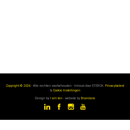
Copyright © 2026
- Alle rechten voorbehouden - Inhoud door
STERCK.
Privacybeleid
&
Cookie Instellingen
Design by
I am ten
- website by
Brainlane