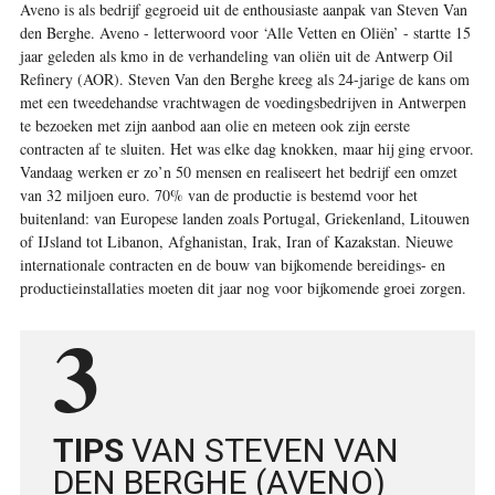
Aveno is als bedrijf gegroeid uit de enthousiaste aanpak van Steven Van
den Berghe. Aveno - letterwoord voor ‘Alle Vetten en Oliën’ - startte 15
jaar geleden als kmo in de verhandeling van oliën uit de Antwerp Oil
Refinery (AOR). Steven Van den Berghe kreeg als 24-jarige de kans om
met een tweedehandse vrachtwagen de voedings­bedrijven in Antwerpen
te bezoeken met zijn aanbod aan olie en meteen ook zijn eerste
contracten af te sluiten. Het was elke dag knokken, maar hij ging ervoor.
Vandaag ­werken er zo’n 50 mensen en realiseert het bedrijf een omzet
van 32 miljoen euro. 70% van de productie is bestemd voor het
buitenland: van Europese landen zoals Portugal, Griekenland, Litouwen
of IJsland tot Libanon, Afghanistan, Irak, Iran of Kazakstan. Nieuwe
internationale contracten en de bouw van bijkomende bereidings- en
productie­installaties moeten dit jaar nog voor bijkomende groei zorgen.
3
TIPS
VAN STEVEN VAN
DEN BERGHE (AVENO)