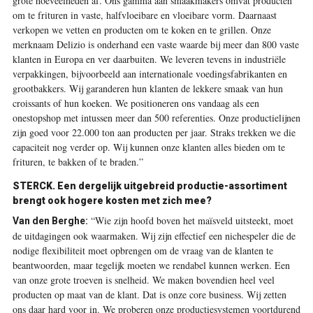
grote hoeveelheden af. Ons gamma aan smaakmakers omvat producten
om te frituren in vaste, halfvloeibare en vloeibare vorm. Daarnaast
verkopen we vetten en producten om te koken en te grillen. Onze
merknaam Delizio is onderhand een vaste waarde bij meer dan 800 vaste
klanten in Europa en ver daarbuiten. We leveren tevens in industriële
verpakkingen, bijvoorbeeld aan internationale voedingsfabrikanten en
grootbakkers. Wij garanderen hun klanten de lekkere smaak van hun
croissants of hun koeken. We positioneren ons vandaag als een
onestopshop met intussen meer dan 500 referenties. Onze productielijnen
zijn goed voor 22.000 ton aan producten per jaar. Straks trekken we die
capaciteit nog verder op. Wij kunnen onze ­klanten alles bieden om te
frituren, te bakken of te braden.”
STERCK. Een dergelijk uitgebreid productie-assortiment
brengt ook hogere kosten met zich mee?
“Wie zijn hoofd boven het maïsveld uitsteekt, moet
Van den Berghe:
de uitdagingen ook waarmaken. Wij zijn effectief een nichespeler die de
nodige flexibiliteit moet opbrengen om de vraag van de klanten te
beantwoorden, maar tegelijk moeten we rendabel kunnen werken. Een
van onze grote troeven is snelheid. We maken bovendien heel veel
producten op maat van de klant. Dat is onze core business. Wij zetten
ons daar hard voor in. We proberen onze productiesystemen voortdurend