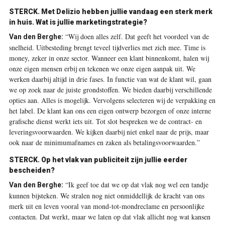
STERCK. Met Delizio hebben jullie vandaag een sterk merk
in huis. Wat is jullie marketingstrategie?
“Wij doen alles zelf. Dat geeft het voordeel van de
Van den Berghe:
snelheid. Uitbesteding brengt teveel tijdverlies met zich mee. Time is
money, zeker in onze sector. Wanneer een klant binnenkomt, halen wij
onze eigen mensen erbij en tekenen we onze eigen aanpak uit. We
werken daarbij altijd in drie fases. In functie van wat de klant wil, gaan
we op zoek naar de juiste grondstoffen. We bieden daarbij verschillende
opties aan. Alles is mogelijk. Vervolgens selecteren wij de verpakking en
het label. De klant kan ons een eigen ontwerp ­bezorgen of onze interne
grafische dienst werkt iets uit. Tot slot bespreken we de contract- en
leveringsvoorwaarden. We kijken daarbij niet enkel naar de prijs, maar
ook naar de minimumafnames en zaken als betalingsvoorwaarden.”
STERCK. Op het vlak van publiciteit zijn jullie eerder
bescheiden?
“Ik geef toe dat we op dat vlak nog wel een tandje
Van den Berghe:
kunnen bijsteken. We stralen nog niet onmiddellijk de kracht van ons
merk uit en leven vooral van mond-tot-mond­reclame en persoonlijke
contacten. Dat werkt, maar we laten op dat vlak allicht nog wat kansen