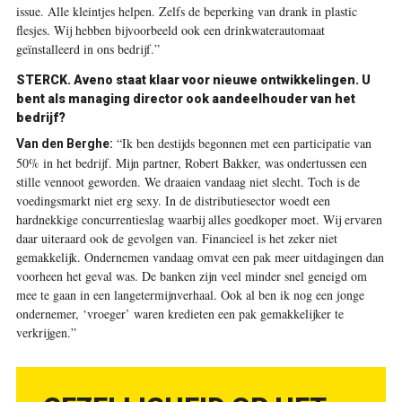
issue. Alle kleintjes helpen. Zelfs de ­beperking van drank in plastic
flesjes. Wij hebben bijvoorbeeld ook een drinkwaterautomaat
geïnstalleerd in ons bedrijf.”
STERCK. Aveno staat klaar voor nieuwe ontwikkelingen. U
bent als managing director ook aandeelhouder van het
bedrijf?
“Ik ben destijds begonnen met een participatie van
Van den Berghe:
50% in het bedrijf. Mijn partner, Robert Bakker, was ondertussen een
stille vennoot geworden. We draaien vandaag niet slecht. Toch is de
voedingsmarkt niet erg sexy. In de distributiesector woedt een
hardnekkige concurrentieslag waarbij alles goedkoper moet. Wij ervaren
daar uiteraard ook de gevolgen van. Financieel is het zeker niet
gemakkelijk. Ondernemen vandaag omvat een pak meer uitdagingen dan
voorheen het geval was. De banken zijn veel minder snel geneigd om
mee te gaan in een langetermijnverhaal. Ook al ben ik nog een jonge
ondernemer, ‘vroeger’ waren kredieten een pak gemakkelijker te
verkrijgen.”