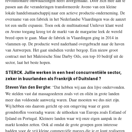
revolutionaire ontwikkelingen heeft doorgemaakt. Door zich mee aan te
passen aan die veranderingen transformeerde Aveno van een kleine
lokale handelsmaatschappij naar een actieve productie-­onderneming. De
overname van een fabriek in het Nederlandse Vlaardingen was de aanzet
tot een snelle expansie. Toen ook de multinational Unilever klant werd
en Aveno toegang kreeg tot de markt van de margarine leek de wereld
breed open te gaan. Maar de fabriek in Vlaardingen ging in 2014 in
vlammen op. De productie werd naderhand overgebracht naar de haven
van Antwerpen. Het gaat sindsdien verder bergop. Een nieuw groot
contract met het Maleisische Sine Darby Oils, een top-10 bedrijf uit de
sector, laat het beste hopen.
STERCK. Jullie werken in een heel concurrentiële sector,
zeker in buurlanden als Frankrijk of Duitsland ?
“Dat hebben wij aan den lijve ondervonden.
Steven Van den Berghe:
We stelden vast dat massagoederen zoals vet en oliën in grote landen
meer dan voldoende aanwezig waren. Daar moesten we dus niet zijn.
Wij hebben ons daarom gericht op een omgeving waar er geen
grondstoffen voorradig waren: de ­uithoeken van Europa zoals Estland of
Ijsland en Portugal. Kleinere landen waar wij onze eigen aanpak in de
markt konden zetten. Ook al omdat de grote groepen geen interesse
hadden voor de vrij kleine commerciële marges die je er kunt realiseren.