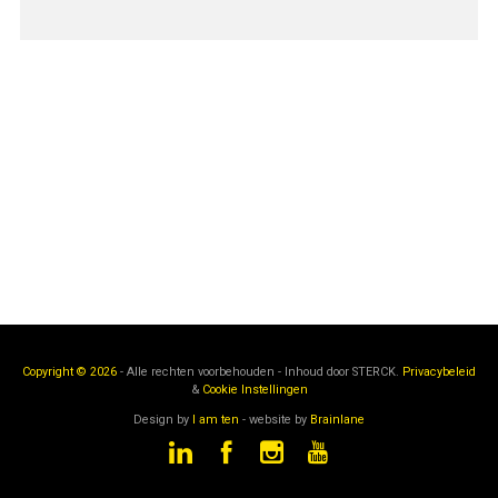
Copyright © 2026
- Alle rechten voorbehouden - Inhoud door
STERCK.
Privacybeleid
&
Cookie Instellingen
Design by
I am ten
- website by
Brainlane