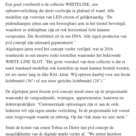
Een goed voorbeeld is de collectie WHITELINE, een
opbouwverlichting die deels verdwijnt in plafond of wand. Alle
modellen zijn voorzien van LED citizen of gelijkwaardig. “De
plafondlampen zitten aan een beweegbare arm in het toestel bevestigd,
waardoor ze uitklapbaar zijn en ook horizontaal licht kunnen
verspreiden. Die flexibiliteit zit in ons DNA. Alle eigen producten van
pvd concept zijn uiteraard gepatenteerd.”
Afgelopen jaren werd het concept verder verfijnd, wat in 2016
resulteerde in een nieuwe reeks toestellen waaronder het bekroonde
WHITE LINE SLOT. “Het grote voordeel van deze collectie is dat er
naast standaard modellen ook toestellen op maat kunnen besteld worden,
tot zes meter lang in elke RAL-kleur. Wij opteren daarbij voor een brede
lichtbundel (36°) of een meer gerichte lichtbundel (24°).”
De afgelopen jaren focuste pvd concept steeds meer op de projectmarkt
waaronder de vastgoedmarkt, ­woningen, appartementen, kantoren en
dokterspraktijken. “Customermade ­oplossingen zijn er aan de orde.
Iedereen wil zijn eigen unieke verlichting. In de projectmarkt telt vooral
onze toegevoegde waarde en inbreng. Op dat vlak staan we zeer sterk.”
Sinds de komst van zonen Tobias en Dieter tast pvd concept de
mogelijkheden van de digitale markt verder af. “We zetten hierdoor