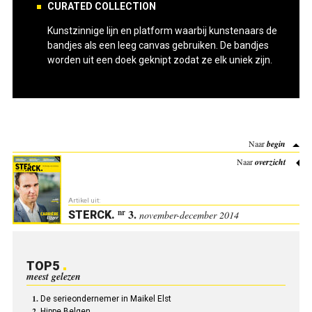
CURATED COLLECTION
Kunstzinnige lijn en platform waarbij kunstenaars de
bandjes als een leeg canvas gebruiken. De bandjes
worden uit een doek geknipt zodat ze elk uniek zijn.
Naar
begin
Naar
overzicht
Artikel uit:
3.
nr
STERCK
.
november-december 2014
TOP5
meest gelezen
De serieondernemer in Maikel Elst
Hippe Belgen