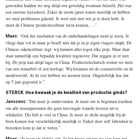
geworden hadden we nog altijd een geweldig avontuur beleefd. Het was
een enorme leerschool. Zeker de eerste jaren waren moeilijk en hebben
we onze problemen gekend. Je weet niet met wie je te doen hebt. Je
moet de Chinese productiecultuur leren kennen, …”
“Ook het inschatten van de onderhandelingen moet je leren. Je
Maes:
vliegt daar vol in maar je beseft niet dat je in je eigen vingers snijdt. De
Chinese zakencultuur zegt: wij kunnen alles tegen elke prijs. Maar daar
staat natuurlijk een bepaalde kwaliteit tegenover. Dat zeggen ze er niet
bij. De prijs kan altijd lager in China. Productietechnisch wisten we niets
van een zonnebril of een horloge. Wij kwamen uit de commerciële en de
modewereld. Al de rest hebben we moeten leren. Ongelofelijk hoe dat
op 5 jaar gegroeid is.”
STERCK. Hoe bewaak je de kwaliteit van productie ginds?
“Dat moet je ondervinden. Je moet om te beginnen trachten
Janssens:
om alle tussenpersonen die geen toevoegde waarde leveren uit te
schakelen. Die heb je veel in China. Je moet zo dicht mogelijk bij de
bron komen wat verschrikkelijk moeilijk is. Enkel door zelf fabrieken te
bezoeken kom je dat te weten.”
“Je moet ter plekke zijn. In het begin gingen we vier keer per
Maes: