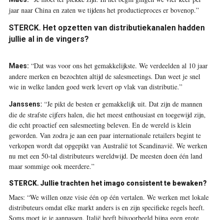
jaar naar China en zaten we tijdens het productieproces er bovenop.”
STERCK. Het opzetten van distributiekanalen hadden
jullie al in de vingers?
“Dat was voor ons het gemakkelijkste. We verdeelden al 10 jaar
Maes:
andere merken en bezochten altijd de salesmeetings. Dan weet je snel
wie in welke landen goed werk levert op vlak van distributie.”
“Je pikt de besten er gemakkelijk uit. Dat zijn de mannen
Janssens:
die de strafste cijfers halen, die het meest enthousiast en toegewijd zijn,
die echt proactief een salesmeeting beleven. En de wereld is klein
geworden. Van zodra je aan een paar internationale retailers begint te
verkopen wordt dat opgepikt van Australië tot Scandinavië. We werken
nu met een 50-tal distributeurs wereldwijd. De meesten doen één land
maar sommige ook meerdere.”
STERCK. Jullie trachten het imago consistent te bewaken?
Maes:
“We willen onze visie één op één vertalen. We werken met lokale
distributeurs omdat elke markt anders is en zijn specifieke regels heeft.
Soms moet je je aanpassen. Italië heeft bijvoorbeeld bijna geen grote