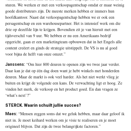
sturen. We werken er met een verkoopagentschap omdat er maar weinig
goede distributeurs zijn. De meeste merken hebben er immers hun
hoofdkantoor. Naast dat verkoopagentschap hebben we er ook een
persagentschap en een warehousepartner. Het is intensief werk om die
drie op dezelfde lijn te krijgen. Bovendien zit je van hieruit met een
tijdsverschil van 9 uur. We hebben er nu een Amerikaans bedrijf
opgericht, gaan er een marketingteam opbouwen dat in het Engels alle
content creëert en ginds de strategie uitstippelt. De VS is nu al goed
voor bijna de helft van onze omzet.”
“Om hier 800 deuren te openen zijn we twee jaar verder.
Janssens:
Daar kan je dat op één dag doen want je hebt winkels met honderden
deuren. Maar de markt is ook veel harder. Als het niet werkt vlieg je
buiten en krijgt de volgende een kans. De verwachting ligt er hoog. Ze
vinden het merk, de verkoop en het product goed. En dan vragen ze
‘what’s next’?”
STERCK. Waarin schuilt jullie succes?
“Mensen zeggen soms dat we geluk hebben, maar daar geloof ik
Maes:
niet in. Je moet keihard werken om je visie te realiseren en je moet
origineel blijven. Dat zijn de twee belangrijkste factoren.”