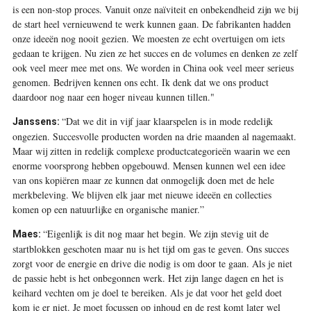
is een non-stop proces. Vanuit onze naïviteit en onbekendheid zijn we bij
de start heel vernieuwend te werk kunnen gaan. De fabrikanten hadden
onze ideeën nog nooit gezien. We moesten ze echt overtuigen om iets
gedaan te krijgen. Nu zien ze het succes en de volumes en denken ze zelf
ook veel meer mee met ons. We worden in China ook veel meer serieus
genomen. Bedrijven kennen ons echt. Ik denk dat we ons product
daardoor nog naar een hoger niveau kunnen tillen."
“Dat we dit in vijf jaar klaarspelen is in mode redelijk
Janssens:
ongezien. Succesvolle producten worden na drie maanden al nagemaakt.
Maar wij zitten in redelijk complexe productcategorieën waarin we een
enorme voorsprong hebben opgebouwd. Mensen kunnen wel een idee
van ons kopiëren maar ze kunnen dat onmogelijk doen met de hele
merkbeleving. We blijven elk jaar met nieuwe ideeën en collecties
komen op een natuurlijke en organische manier.”
“Eigenlijk is dit nog maar het begin. We zijn stevig uit de
Maes:
startblokken geschoten maar nu is het tijd om gas te geven. Ons succes
zorgt voor de energie en drive die nodig is om door te gaan. Als je niet
de passie hebt is het onbegonnen werk. Het zijn lange dagen en het is
keihard vechten om je doel te bereiken. Als je dat voor het geld doet
kom je er niet. Je moet focussen op inhoud en de rest komt later wel