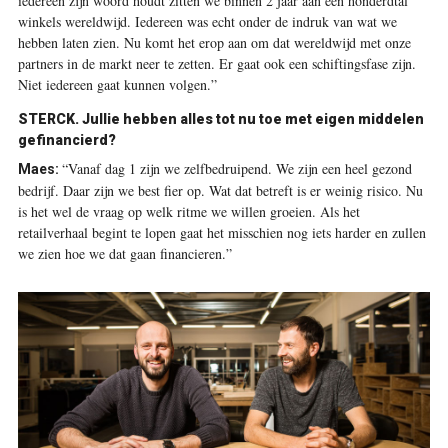
iedereen zijn woord houdt zitten we binnen 2 jaar aan een honderdtal
winkels wereldwijd. Iedereen was echt onder de indruk van wat we
hebben laten zien. Nu komt het erop aan om dat wereldwijd met onze
partners in de markt neer te zetten. Er gaat ook een schiftingsfase zijn.
Niet iedereen gaat kunnen volgen.”
STERCK. Jullie hebben alles tot nu toe met eigen middelen
gefinancierd?
“Vanaf dag 1 zijn we zelfbedruipend. We zijn een heel gezond
Maes:
bedrijf. Daar zijn we best fier op. Wat dat betreft is er weinig risico. Nu
is het wel de vraag op welk ritme we willen groeien. Als het
retailverhaal begint te lopen gaat het misschien nog iets harder en zullen
we zien hoe we dat gaan financieren.”