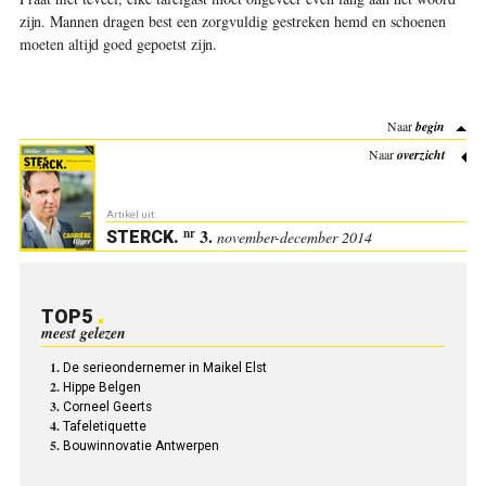
zijn. Mannen dragen best een zorgvuldig gestreken hemd en schoenen
moeten altijd goed gepoetst zijn
.
Naar
begin
Naar
overzicht
Artikel uit:
3.
nr
STERCK
.
november-december 2014
TOP5
meest gelezen
De serieondernemer in Maikel Elst
Hippe Belgen
Corneel Geerts
Tafeletiquette
Bouwinnovatie Antwerpen