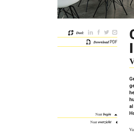
Deel:
Download
PDF
V
Ge
ge
he
hu
al
H
Naar
begin
Naar
overzicht
Va