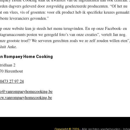
rden dagvers geleverd door zorgvuldig geselecteerde producenten. “Of het nu
at om vlees, vis of groenten: voor elk product heb ik specifieke keuzes gemaakt
 beste leveranciers gevonden.”
p onze website kun je steeds het menu terugvinden. En op onze Facebook- en
stagramaccounts posten we geregeld foto’s van onze creaties”, vertelt Jan nog.
nze grootste troef? We serveren gerechten zoals we ze zelf zouden willen eten”
sluit Anke.
an Rompaey Home Cooking
tridlaan 2
70 Herenthout
 0473 27 97 24
fo@vanrompaeyhomecooking.be
w.vanrompaeyhomecooking.be
Copyright © 2026
- Alle rechten voorbehouden - Inh