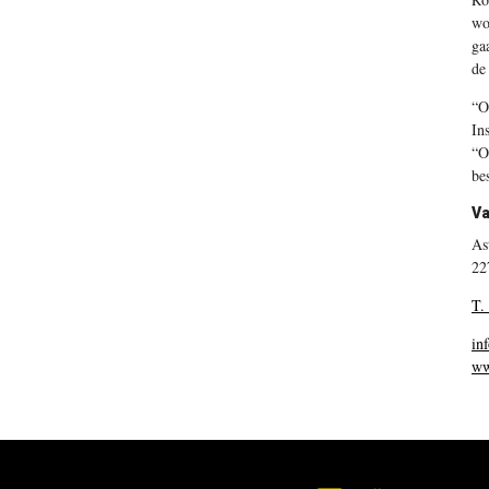
wo
ga
de
“O
In
“O
be
V
As
22
T.
in
ww