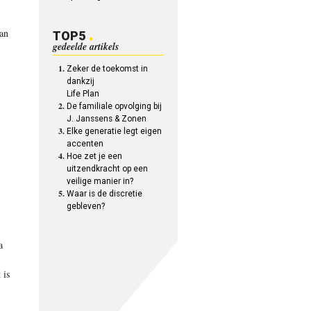
van
TOP5
gedeelde artikels
Zeker de toekomst in
dankzij
Life Plan
De familiale opvolging bij
J. Janssens & Zonen
Elke generatie legt eigen
accenten
Hoe zet je een
uitzendkracht op een
veilige manier in?
Waar is de discretie
gebleven?
a
 is