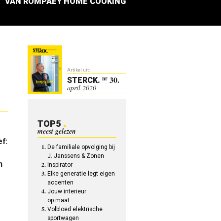
VAN ROMPAEY HOME COOKING
Artikel uit:
30.
nr
STERCK
.
april 2020
TOP5
meest gelezen
f:
De familiale opvolging bij
J. Janssens & Zonen
n
Inspirator
Elke generatie legt eigen
accenten
Jouw interieur
op maat
Volbloed elektrische
sportwagen