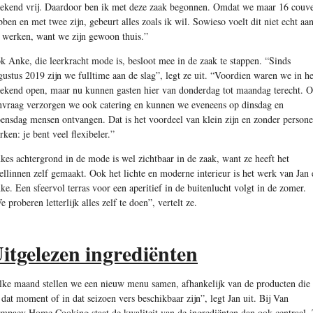
ekend vrij. Daardoor ben ik met deze zaak begonnen. Omdat we maar 16 couve
bben en met twee zijn, gebeurt alles zoals ik wil. Sowieso voelt dit niet echt aa
s werken, want we zijn gewoon thuis.”
k Anke, die leerkracht mode is, besloot mee in de zaak te stappen. “Sinds
gustus 2019 zijn we fulltime aan de slag”, legt ze uit. “Voordien waren we in he
ekend open, maar nu kunnen gasten hier van donderdag tot maandag terecht. 
nvraag verzorgen we ook catering en kunnen we eveneens op dinsdag en
ensdag mensen ontvangen. Dat is het voordeel van klein zijn en zonder persone
rken: je bent veel flexibeler.”
kes achtergrond in de mode is wel zichtbaar in de zaak, want ze heeft het
fellinnen zelf gemaakt. Ook het lichte en moderne interieur is het werk van Jan 
ke. Een sfeervol terras voor een aperitief in de buitenlucht volgt in de zomer.
 proberen letterlijk alles zelf te doen”, vertelt ze.
itgelezen ingrediënten
lke maand stellen we een nieuw menu samen, afhankelijk van de producten die 
 dat moment of in dat seizoen vers beschikbaar zijn”, legt Jan uit. Bij Van
mpaey Home Cooking staat de kwaliteit van de ingrediënten dan ook centraal.