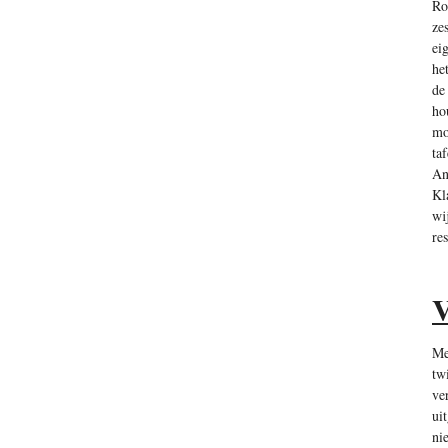
Ro
ze
ei
he
de
ho
mo
ta
An
Kl
wi
re
V
Me
tw
ve
ui
ni