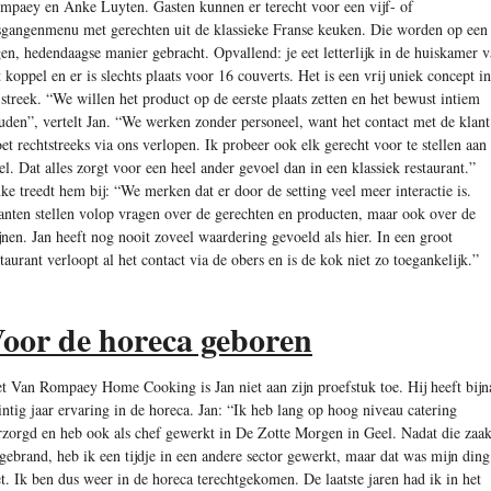
mpaey en Anke Luyten. Gasten kunnen er terecht voor een vijf- of
sgangenmenu met gerechten uit de klassieke Franse keuken. Die worden op een
gen, hedendaagse manier gebracht. Opvallend: je eet letterlijk in de huiskamer 
t koppel en er is slechts plaats voor 16 couverts. Het is een vrij uniek concept in
 streek. “We willen het product op de eerste plaats zetten en het bewust intiem
uden”, vertelt Jan. “We werken zonder personeel, want het contact met de klant
et rechtstreeks via ons verlopen. Ik probeer ook elk gerecht voor te stellen aan
fel. Dat alles zorgt voor een heel ander gevoel dan in een klassiek restaurant.”
ke treedt hem bij: “We merken dat er door de setting veel meer interactie is.
anten stellen volop vragen over de gerechten en producten, maar ook over de
jnen. Jan heeft nog nooit zoveel waardering gevoeld als hier. In een groot
staurant verloopt al het contact via de obers en is de kok niet zo toegankelijk.”
oor de horeca geboren
t Van Rompaey Home Cooking is Jan niet aan zijn proefstuk toe. Hij heeft bijn
intig jaar ervaring in de horeca. Jan: “Ik heb lang op hoog niveau catering
rzorgd en heb ook als chef gewerkt in De Zotte Morgen in Geel. Nadat die zaak
tgebrand, heb ik een tijdje in een andere sector gewerkt, maar dat was mijn ding
et. Ik ben dus weer in de horeca terechtgekomen. De laatste jaren had ik in het