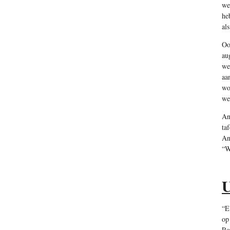
we
he
al
Oo
au
we
aa
wo
we
An
ta
An
“We
U
“E
op
Ro