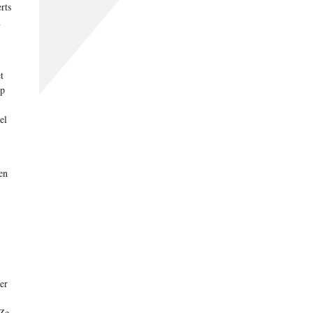
rts
n
t
Op
el
en
er
 Ze