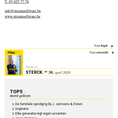
T. 03 825 77 74
info@streamsoftware.be
www.streamsoftware.be
Naar
begin
Naar
overzicht
Artikel uit:
30.
nr
STERCK
.
april 2020
TOP5
meest gelezen
De familiale opvolging bij J. Janssens & Zonen
Inspirator
Elke generatie legt eigen accenten