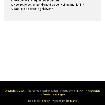
Elke generatie legt eigen accenten
Hoe zet je een uitzendkracht op een veilige manier in?
Waar is de discretie gebleven?
Copyright © 2026
- Alle rechten voorbehouden - Inhoud door
STERCK.
Privacybeleid
&
Cookie Instellingen
Design by
I am ten
- website by
Brainlane