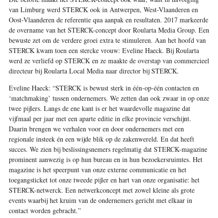
van Limburg werd STERCK ook in Antwerpen, West-Vlaanderen en
Oost-Vlaanderen de referentie qua aanpak en resultaten. 2017 markeerde
de overname van het STERCK-concept door Roularta Media Group. Een
bewuste zet om de verdere groei extra te stimuleren. Aan het hoofd van
STERCK kwam toen een stercke vrouw: Eveline Haeck. Bij Roularta
werd ze verliefd op STERCK en ze maakte de overstap van commercieel
directeur bij Roularta Local Media naar director bij STERCK.
Eveline Haeck:
“STERCK is bewust sterk in één-op-één contacten en
‘matchmaking’ tussen ondernemers. We zetten dan ook zwaar in op onze
twee pijlers. Langs de ene kant is er het waardevolle magazine dat
vijfmaal per jaar met een aparte editie in elke provincie verschijnt.
Daarin brengen we verhalen voor en door ondernemers met een
regionale insteek én een wijde blik op de zakenwereld. En dat heeft
succes. We zien bij beslissingsnemers regelmatig dat STERCK-magazine
prominent aanwezig is op hun bureau en in hun bezoekersruimtes. Het
magazine is het speerpunt van onze externe communicatie en het
toegangsticket tot onze tweede pijler en hart van onze organisatie: het
STERCK-netwerck. Een netwerkconcept met zowel kleine als grote
events waarbij het kruim van de ondernemers gericht met elkaar in
contact worden gebracht.”