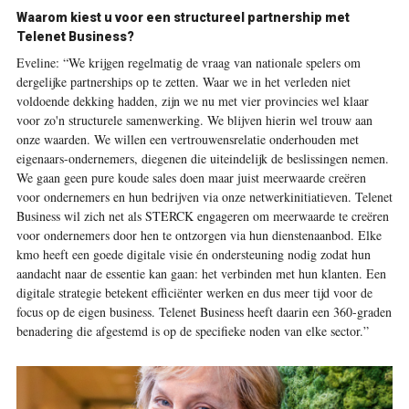
Waarom kiest u voor een structureel partnership met
Telenet Business?
Eveline:
“We krijgen regelmatig de vraag van nationale spelers om
dergelijke partnerships op te zetten. Waar we in het verleden niet
voldoende dekking hadden, zijn we nu met vier provincies wel klaar
voor zo'n structurele samenwerking. We blijven hierin wel trouw aan
onze waarden. We willen een vertrouwensrelatie onderhouden met
eigenaars-ondernemers, diegenen die uiteindelijk de beslissingen nemen.
We gaan geen pure koude sales doen maar juist meerwaarde creëren
voor ondernemers en hun bedrijven via onze netwerkinitiatieven. Telenet
Business wil zich net als STERCK engageren om meerwaarde te creëren
voor ondernemers door hen te ontzorgen via hun dienstenaanbod. Elke
kmo heeft een goede digitale visie én ondersteuning nodig zodat hun
aandacht naar de essentie kan gaan: het verbinden met hun klanten. Een
digitale strategie betekent efficiënter werken en dus meer tijd voor de
focus op de eigen business. Telenet Business heeft daarin een 360-graden
benadering die afgestemd is op de specifieke noden van elke sector.”