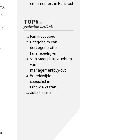
ondernemers in Hulshout
DCA
ot
TOP5
gedeelde artikels
met
Familiesucces
Het geheim van
m
derdegeneratie
familiebedrijven
Van Moer plukt vruchten
van
managementbuy-out
Wereldwijde
specialist in
tandwielkasten
Julie Loeckx
n