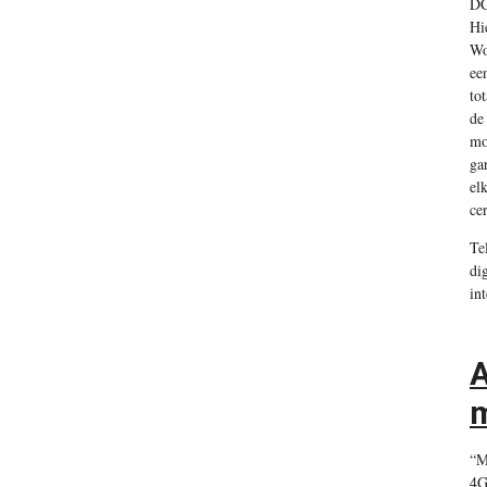
DC
Hi
Wo
ee
to
de
mo
ga
el
ce
Te
di
in
A
m
“M
4G