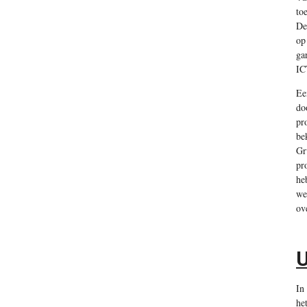
to
De
op
ga
IC
Ee
do
pr
be
Gr
pr
he
we
ov
U
In
he