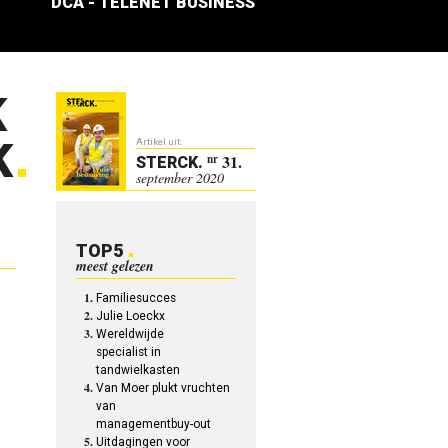
DCA - TELENET BUSINESS
K
K
Artikel uit:
31.
nr
STERCK
.
september 2020
TOP5
meest gelezen
Familiesucces
Julie Loeckx
Wereldwijde
specialist in
tandwielkasten
Van Moer plukt vruchten
van
managementbuy-out
Uitdagingen voor