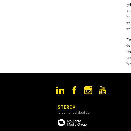
ge
ui
br
up
up
“W
de
be
va
be
STERCK
is een onderdeel van