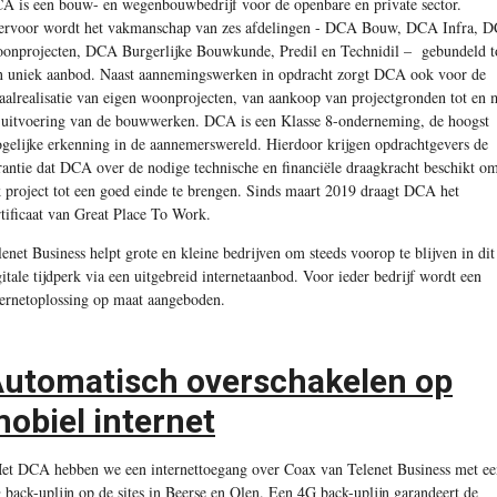
A is een bouw- en wegenbouwbedrijf voor de openbare en private sector.
ervoor wordt het vakmanschap van zes afdelingen - DCA Bouw, DCA Infra, 
onprojecten, DCA Burgerlijke Bouwkunde, Predil en Technidil –
gebundeld t
n uniek aanbod. Naast aannemingswerken in opdracht zorgt DCA ook voor de
taalrealisatie van eigen woonprojecten, van aankoop van projectgronden tot en 
 uitvoering van de bouwwerken. DCA is een Klasse 8-onderneming, de hoogst
gelijke erkenning in de aannemerswereld. Hierdoor krijgen opdrachtgevers de
rantie dat DCA over de nodige technische en financiële draagkracht beschikt o
k project tot een goed einde te brengen. Sinds maart 2019 draagt DCA het
rtificaat van Great Place To Work.
lenet Business helpt grote en kleine bedrijven om steeds voorop te blijven in dit
gitale tijdperk via een uitgebreid internetaanbod. Voor ieder bedrijf wordt een
ternetoplossing op maat aangeboden.
utomatisch overschakelen op
obiel internet
et DCA hebben we een internettoegang over Coax van Telenet Business met ee
 back-uplijn op de sites in Beerse en Olen. Een 4G back-uplijn garandeert de