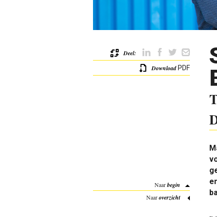
Deel:
Download
PDF
T
D
Ma
vo
ge
en
Naar
begin
b
Naar
overzicht