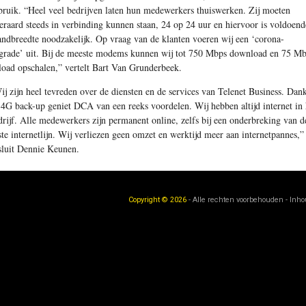
bruik. “Heel veel bedrijven laten hun medewerkers thuiswerken. Zij moeten
teraard steeds in verbinding kunnen staan, 24 op 24 uur en hiervoor is voldoend
andbreedte noodzakelijk. Op vraag van de klanten voeren wij een ‘corona-
grade’ uit. Bij de meeste modems kunnen wij tot 750 Mbps download en 75 M
load opschalen,” vertelt Bart Van Grunderbeek.
ij zijn heel tevreden over de diensten en de services van Telenet Business. Dank
 4G back-up geniet DCA van een reeks voordelen. Wij hebben altijd internet in 
drijf. Alle medewerkers zijn permanent online, zelfs bij een onderbreking van d
ste internetlijn. Wij verliezen geen omzet en werktijd meer aan internetpannes,”
sluit Dennie Keunen.
Copyright © 2026
- Alle rechten voorbehouden - Inh