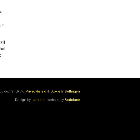
e
bps
zij
het
e
oud door
STERCK.
Privacybeleid
&
Cookie Instellingen
Design by
I am ten
- website by
Brainlane