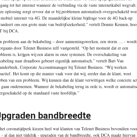
egang tot het internet wanneer de verbinding via de vaste internetkabel wegvalt.
ze oplossing zorgt ervoor dat er bij problemen automatisch overgeschakeld wor
 mobiel internet via 4G. De maandelijkse kleine bijdrage voor de 4G back-up
randeert ons een grote mate van bedrijfszekerheid,” vertelt Dennie Keunen, hoo
T bij DCA.
n probleem aan de bekabeling – door aannemingswerken, een storm … - wordt
orgaans door Telenet Business zelf vastgesteld. “Op het moment dat er een
obleem is, krijgen wij een alarm in onze systemen. De overschakeling van
kabeling naar draadloos gebeurt eigenlijk automatisch,” vertelt Bart Van
underbeek, Corporate Accountmanager bij Telenet Business. “Wij werken
oactief. Het komt op die manier vaak voor dat wij, eerder dan de klant, weet
bben van een probleem. Wij kunnen dan de klant verwittigen welke concrete ac
 gaan ondernemen. Wanneer de bekabeling terug in orde is, wordt er automatis
ergeschakeld op de standaard vaste hoofdlijn.”
pgraden bandbreedte
 het coronatijdperk kiezen heel wat klanten van Telenet Business bovendien voo
t - al dan niet tijdelijk - upgraden van de bandbreedte, ook DCA maakt hiervan