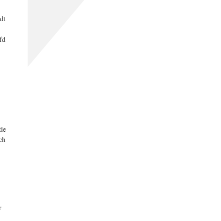
dt
fd
tie
ch
r