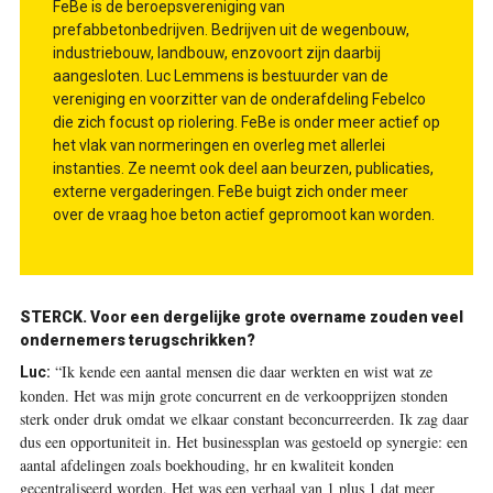
FeBe is de beroepsvereniging van
prefabbetonbedrijven. Bedrijven uit de wegenbouw,
industriebouw, landbouw, enzovoort zijn daarbij
aangesloten. Luc Lemmens is bestuurder van de
vereniging en voorzitter van de onderafdeling Febelco
die zich focust op riolering. FeBe is onder meer actief op
het vlak van normeringen en overleg met allerlei
instanties. Ze neemt ook deel aan beurzen, publicaties,
externe vergaderingen. FeBe buigt zich onder meer
over de vraag hoe beton actief gepromoot kan worden.
STERCK.
Voor een dergelijke grote overname zouden veel
ondernemers terugschrikken?
“Ik kende een aantal mensen die daar werkten en wist wat ze
Luc:
konden. Het was mijn grote concurrent en de verkoopprijzen stonden
sterk onder druk omdat we elkaar constant beconcurreerden. Ik zag daar
dus een opportuniteit in. Het businessplan was gestoeld op synergie: een
aantal afdelingen zoals boekhouding, hr en kwaliteit konden
gecentraliseerd worden. Het was een verhaal van 1 plus 1 dat meer