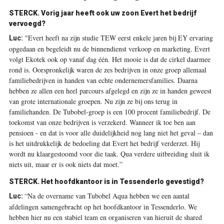
STERCK.
Vorig jaar heeft ook uw zoon Evert het bedrijf
vervoegd?
"Evert heeft na zijn studie TEW eerst enkele jaren bij EY ervaring
Luc:
opgedaan en begeleidt nu de binnendienst verkoop en marketing. Evert
volgt Ekotek ook op vanaf dag één. Het mooie is dat de cirkel daarmee
rond is. Oorspronkelijk waren de zes bedrijven in onze groep allemaal
familiebedrijven in handen van echte ondernemersfamilies. Daarna
hebben ze allen een heel parcours afgelegd en zijn ze in handen geweest
van grote internationale groepen. Nu zijn ze bij ons terug in
familiehanden. De Tubobel-groep is een 100 procent familiebedrijf. De
toekomst van onze bedrijven is verzekerd. Wanneer ik toe ben aan
pensioen - en dat is voor alle duidelijkheid nog lang niet het geval – dan
is het uitdrukkelijk de bedoeling dat Evert het bedrijf verderzet. Hij
wordt nu klaargestoomd voor die taak. Qua verdere uitbreiding sluit ik
niets uit, maar er is ook niets dat moet.”
STERCK.
Het hoofdkantoor is in Tessenderlo gevestigd?
“Na de overname van Tubobel Aqua hebben we een aantal
Luc:
afdelingen samengebracht op het hoofdkantoor in Tessenderlo. We
hebben hier nu een stabiel team en organiseren van hieruit de shared