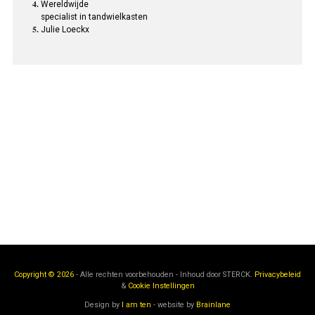
Wereldwijde
specialist in tandwielkasten
Julie Loeckx
Copyright © 2026
- Alle rechten voorbehouden - Inhoud door
STERCK.
Privacybeleid
&
Cookie Instellingen
Design by
I am ten
- website by
Brainlane