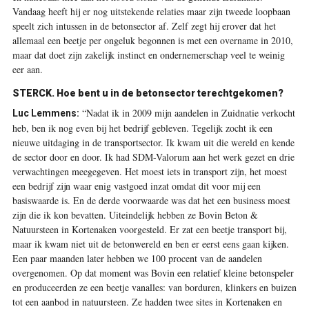
Vandaag heeft hij er nog uitstekende relaties maar zijn tweede loopbaan
speelt zich intussen in de betonsector af. Zelf zegt hij erover dat het
allemaal een beetje per ongeluk begonnen is met een overname in 2010,
maar dat doet zijn zakelijk instinct en ondernemerschap veel te weinig
eer aan.
STERCK.
Hoe bent u in de betonsector terechtgekomen?
“Nadat ik in 2009 mijn aandelen in Zuidnatie verkocht
Luc Lemmens
:
heb, ben ik nog even bij het bedrijf gebleven. Tegelijk zocht ik een
nieuwe uitdaging in de transportsector. Ik kwam uit die wereld en kende
de sector door en door. Ik had SDM-Valorum aan het werk gezet en drie
verwachtingen meegegeven. Het moest iets in transport zijn, het moest
een bedrijf zijn waar enig vastgoed inzat omdat dit voor mij een
basiswaarde is. En de derde voorwaarde was dat het een business moest
zijn die ik kon bevatten. Uiteindelijk hebben ze Bovin Beton &
Natuursteen in Kortenaken voorgesteld. Er zat een beetje transport bij,
maar ik kwam niet uit de betonwereld en ben er eerst eens gaan kijken.
Een paar maanden later hebben we 100 procent van de aandelen
overgenomen. Op dat moment was Bovin een relatief kleine betonspeler
en produceerden ze een beetje vanalles: van borduren, klinkers en buizen
tot een aanbod in natuursteen. Ze hadden twee sites in Kortenaken en