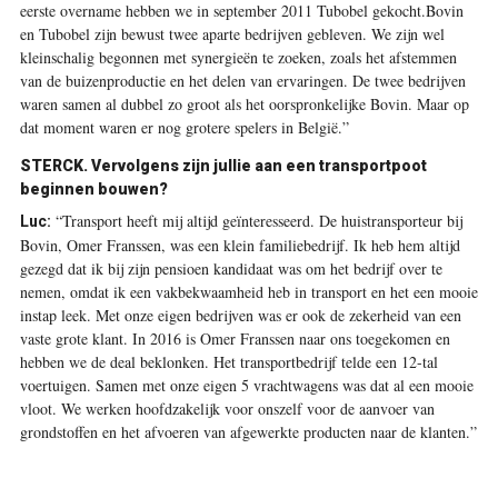
eerste overname hebben we in september 2011 Tubobel gekocht.Bovin
en Tubobel zijn bewust twee aparte bedrijven gebleven. We zijn wel
kleinschalig begonnen met synergieën te zoeken, zoals het afstemmen
van de buizenproductie en het delen van ervaringen. De twee bedrijven
waren samen al dubbel zo groot als het oorspronkelijke Bovin. Maar op
dat moment waren er nog grotere spelers in België.”
STERCK.
Vervolgens zijn jullie aan een transportpoot
beginnen bouwen?
“Transport heeft mij altijd geïnteresseerd. De huistransporteur bij
Luc:
Bovin, Omer Franssen, was een klein familiebedrijf. Ik heb hem altijd
gezegd dat ik bij zijn pensioen kandidaat was om het bedrijf over te
nemen, omdat ik een vakbekwaamheid heb in transport en het een mooie
instap leek. Met onze eigen bedrijven was er ook de zekerheid van een
vaste grote klant. In 2016 is Omer Franssen naar ons toegekomen en
hebben we de deal beklonken. Het transportbedrijf telde een 12-tal
voertuigen. Samen met onze eigen 5 vrachtwagens was dat al een mooie
vloot. We werken hoofdzakelijk voor onszelf voor de aanvoer van
grondstoffen en het afvoeren van afgewerkte producten naar de klanten.”