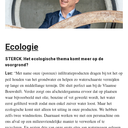
Ecologie
STERCK.
Het ecologische thema komt meer op de
voorgrond?
“Met name onze (poreuze) infiltratieproducten dragen bij tot het op
Luc:
peil houden van het grondwater en helpen zo waterschaarste vermijden
op lange en middellange termijn. Dit sluit perfect aan bij de Vlaamse
Bouwshift. Verder zorgt ons afscheidergamma ervoor dat op plaatsen
waar bijvoorbeeld met olie, benzine of vet gewerkt wordt, het water
eerst gefilterd wordt zodat men enkel zuiver water loost. Maar het
ecologische komt niet alleen tot uiting in onze producten. We hebben
zelfs twee windmolens. Daarnaast werken we met een persmachine om
ons afval op een milieuvriendelijke manier te verwerken of te
recycleren. En gezien drie van onze grote sites aan waterwegen gelegen