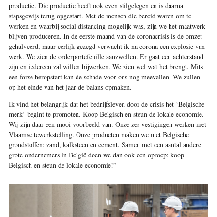
productie. Die productie heeft ook even stilgelegen en is daarna
stapsgewijs terug opgestart. Met de mensen die bereid waren om te
werken en waarbij social distancing mogelijk was, zijn we het maatwerk
blijven produceren. In de eerste maand van de coronacrisis is de omzet
gehalveerd, maar eerlijk gezegd verwacht ik na corona een explosie van
werk. We zien de orderportefeuille aanzwellen. Er gaat een achterstand
zijn en iedereen zal willen bijwerken. We zien wel wat het brengt. Mits
een forse heropstart kan de schade voor ons nog meevallen. We zullen
op het einde van het jaar de balans opmaken.
Ik vind het belangrijk dat het bedrijfsleven door de crisis het ‘Belgische
merk’ begint te promoten. Koop Belgisch en steun de lokale economie.
Wij zijn daar een mooi voorbeeld van. Onze zes vestigingen werken met
Vlaamse tewerkstelling. Onze producten maken we met Belgische
grondstoffen: zand, kalksteen en cement. Samen met een aantal andere
grote ondernemers in België doen we dan ook een oproep: koop
Belgisch en steun de lokale economie!”