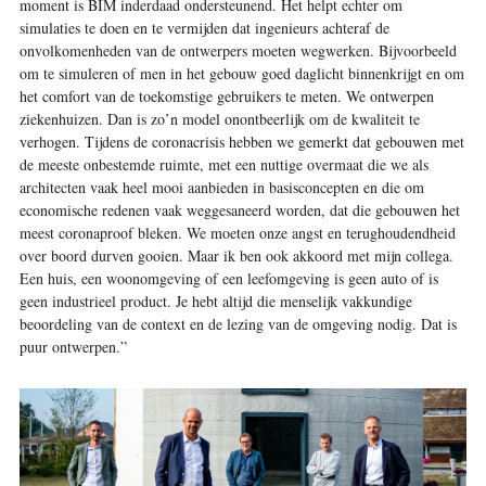
moment is BIM inderdaad ondersteunend. Het helpt echter om
simulaties te doen en te vermijden dat ingenieurs achteraf de
onvolkomenheden van de ontwerpers moeten wegwerken. Bijvoorbeeld
om te simuleren of men in het gebouw goed daglicht binnenkrijgt en om
het comfort van de toekomstige gebruikers te meten. We ontwerpen
ziekenhuizen. Dan is zo’n model onontbeerlijk om de kwaliteit te
verhogen. Tijdens de coronacrisis hebben we gemerkt dat gebouwen met
de meeste onbestemde ruimte, met een nuttige overmaat die we als
architecten vaak heel mooi aanbieden in basisconcepten en die om
economische redenen vaak weggesaneerd worden, dat die gebouwen het
meest coronaproof bleken. We moeten onze angst en terughoudendheid
over boord durven gooien. Maar ik ben ook akkoord met mijn collega.
Een huis, een woonomgeving of een leefomgeving is geen auto of is
geen industrieel product. Je hebt altijd die menselijk vakkundige
beoordeling van de context en de lezing van de omgeving nodig. Dat is
puur ontwerpen.”