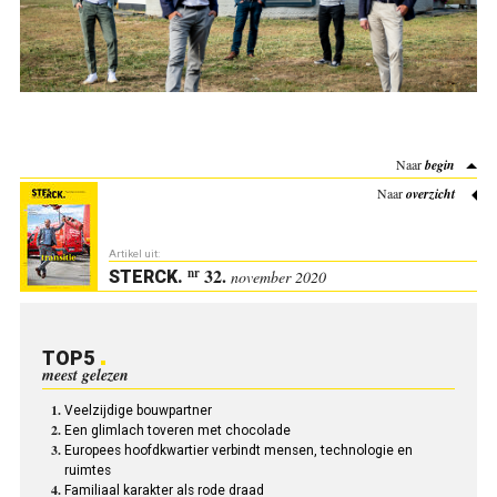
Naar
begin
Naar
overzicht
Artikel uit:
32.
nr
STERCK
.
november 2020
TOP5
meest gelezen
Veelzijdige bouwpartner
Een glimlach toveren met chocolade
Europees hoofd­kwartier verbindt mensen, technologie en
ruimtes
Familiaal karakter als rode draad