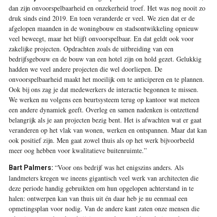
dan zijn onvoorspelbaarheid en onzekerheid troef. Het was nog nooit zo
druk sinds eind 2019. En toen veranderde er veel. We zien dat er de
afgelopen maanden in de woningbouw en stadsontwikkeling opnieuw
veel beweegt, maar het blijft onvoorspelbaar. En dat geldt ook voor
zakelijke projecten. Opdrachten zoals de uitbreiding van een
bedrijfsgebouw en de bouw van een hotel zijn on hold gezet. Gelukkig
hadden we veel andere projecten die wel doorliepen. De
onvoorspelbaarheid maakt het moeilijk om te anticiperen en te plannen.
Ook bij ons zag je dat medewerkers de interactie begonnen te missen.
We werken nu volgens een beurtsysteem terug op kantoor wat meteen
een andere dynamiek geeft. Overleg en samen nadenken is ontzettend
belangrijk als je aan projecten bezig bent. Het is afwachten wat er gaat
veranderen op het vlak van wonen, werken en ontspannen. Maar dat kan
ook positief zijn. Men gaat zowel thuis als op het werk bijvoorbeeld
meer oog hebben voor kwalitatieve buitenruimte.”
“Voor ons bedrijf was het enigszins anders. Als
Bart Palmers:
landmeters kregen we ineens gigantisch veel werk van architecten die
deze periode handig gebruikten om hun opgelopen achterstand in te
halen: ontwerpen kan van thuis uit én daar heb je nu eenmaal een
opmetingsplan voor nodig. Van de andere kant zaten onze mensen die