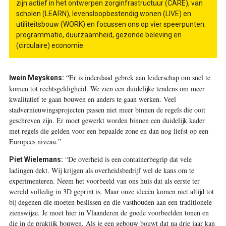
zijn actief in het ontwerpen zorginfrastructuur (CARE), van
scholen (LEARN), levensloopbestendig wonen (LIVE) en
utiliteitsbouw (WORK) en focussen ons op vier speerpunten:
programmatie, duurzaamheid, gezonde beleving en
(circulaire) economie.
“Er is inderdaad gebrek aan leiderschap om snel te
Iwein Meyskens:
komen tot rechtsgeldigheid. We zien een duidelijke tendens om meer
kwalitatief te gaan bouwen en anders te gaan werken. Veel
stadvernieuwingsprojecten passen niet meer binnen de regels die ooit
geschreven zijn. Er moet gewerkt worden binnen een duidelijk kader
met regels die gelden voor een bepaalde zone en dan nog liefst op een
Europees niveau.”
“De overheid is een containerbegrip dat vele
Piet Wielemans:
ladingen dekt. Wij krijgen als overheidsbedrijf wel de kans om te
experimenteren. Neem het voorbeeld van ons huis dat als eerste ter
wereld volledig in 3D geprint is. Maar onze ideeën komen niet altijd tot
bij degenen die moeten beslissen en die vasthouden aan een traditionele
zienswijze. Je moet hier in Vlaanderen de goede voorbeelden tonen en
die in de praktijk bouwen. Als je een gebouw bouwt dat na drie jaar kan