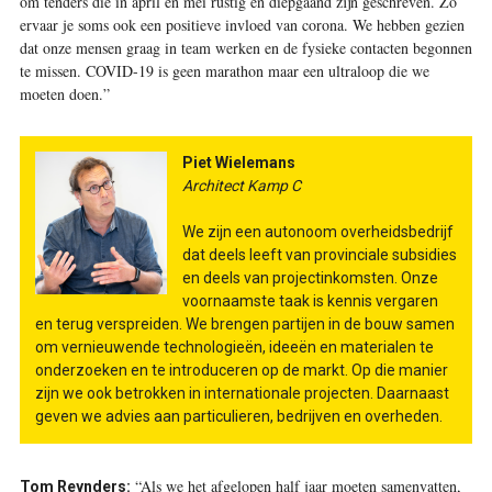
om tenders die in april en mei rustig en diepgaand zijn geschreven. Zo
ervaar je soms ook een positieve invloed van corona. We hebben gezien
dat onze mensen graag in team werken en de fysieke contacten begonnen
te missen. COVID-19 is geen marathon maar een ultraloop die we
moeten doen.”
Piet Wielemans
Architect Kamp C
We zijn een autonoom overheidsbedrijf
dat deels leeft van provinciale subsidies
en deels van projectinkomsten. Onze
voornaamste taak is kennis vergaren
en terug verspreiden. We brengen partijen in de bouw samen
om vernieuwende technologieën, ideeën en materialen te
onderzoeken en te introduceren op de markt. Op die manier
zijn we ook betrokken in internationale projecten. Daarnaast
geven we advies aan particulieren, bedrijven en overheden.
“Als we het afgelopen half jaar moeten samenvatten,
Tom Reynders: