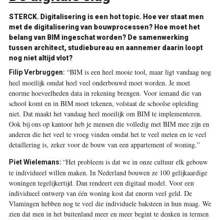
STERCK.
Digitalisering is een hot topic. Hoe ver staat men
met de digitalisering van bouwprocessen? Hoe moet het
belang van BIM ingeschat worden? De samenwerking
tussen architect, studiebureau en aannemer daarin loopt
nog niet altijd vlot?
“BIM is een heel mooie tool, maar ligt vandaag nog
Filip Verbruggen:
heel moeilijk omdat heel veel onderbouwd moet worden. Je moet
enorme hoeveelheden data in rekening brengen. Voor iemand die van
school komt en in BIM moet tekenen, volstaat de schoolse opleiding
niet. Dat maakt het vandaag heel moeilijk om BIM te implementeren.
Ook bij ons op kantoor heb je mensen die volledig met BIM mee zijn en
anderen die het veel te vroeg vinden omdat het te veel meten en te veel
detaillering is, zeker voor de bouw van een appartement of woning.”
“Het probleem is dat we in onze cultuur elk gebouw
Piet Wielemans:
te individueel willen maken. In Nederland bouwen ze 100 gelijkaardige
woningen tegelijkertijd. Dan rendeert een digitaal model. Voor een
individueel ontwerp van één woning kost dat enorm veel geld. De
Vlamingen hebben nog te veel die individuele baksteen in hun maag. We
zien dat men in het buitenland meer en meer begint te denken in termen