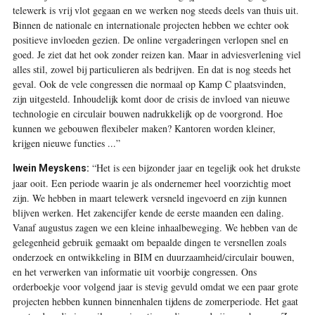
telewerk is vrij vlot gegaan en we werken nog steeds deels van thuis uit.
Binnen de nationale en internationale projecten hebben we echter ook
positieve invloeden gezien. De online vergaderingen verlopen snel en
goed. Je ziet dat het ook zonder reizen kan. Maar in adviesverlening viel
alles stil, zowel bij particulieren als bedrijven. En dat is nog steeds het
geval. Ook de vele congressen die normaal op Kamp C plaatsvinden,
zijn uitgesteld. Inhoudelijk komt door de crisis de invloed van nieuwe
technologie en circulair bouwen nadrukkelijk op de voorgrond. Hoe
kunnen we gebouwen flexibeler maken? Kantoren worden kleiner,
krijgen nieuwe functies ...”
“Het is een bijzonder jaar en tegelijk ook het drukste
Iwein Meyskens:
jaar ooit. Een periode waarin je als ondernemer heel voorzichtig moet
zijn. We hebben in maart telewerk versneld ingevoerd en zijn kunnen
blijven werken. Het zakencijfer kende de eerste maanden een daling.
Vanaf augustus zagen we een kleine inhaalbeweging. We hebben van de
gelegenheid gebruik gemaakt om bepaalde dingen te versnellen zoals
onderzoek en ontwikkeling in BIM en duurzaamheid/circulair bouwen,
en het verwerken van informatie uit voorbije congressen. Ons
orderboekje voor volgend jaar is stevig gevuld omdat we een paar grote
projecten hebben kunnen binnenhalen tijdens de zomerperiode. Het gaat