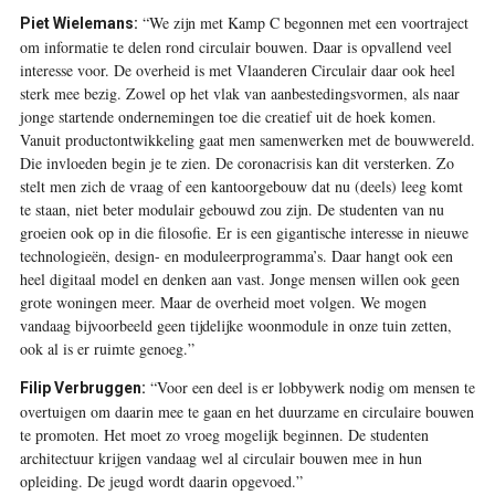
“We zijn met Kamp C begonnen met een voortraject
Piet Wielemans:
om informatie te delen rond circulair bouwen. Daar is opvallend veel
interesse voor. De overheid is met Vlaanderen Circulair daar ook heel
sterk mee bezig. Zowel op het vlak van aanbestedingsvormen, als naar
jonge startende ondernemingen toe die creatief uit de hoek komen.
Vanuit productontwikkeling gaat men samenwerken met de bouwwereld.
Die invloeden begin je te zien. De corona­crisis kan dit versterken. Zo
stelt men zich de vraag of een kantoorgebouw dat nu (deels) leeg komt
te staan, niet beter modulair gebouwd zou zijn. De studenten van nu
groeien ook op in die filosofie. Er is een gigantische interesse in nieuwe
technologieën, design- en moduleerprogramma’s. Daar hangt ook een
heel digitaal model en denken aan vast. Jonge mensen willen ook geen
grote woningen meer. Maar de overheid moet volgen. We mogen
vandaag bijvoorbeeld geen tijdelijke woonmodule in onze tuin zetten,
ook al is er ruimte genoeg.”
“Voor een deel is er lobbywerk nodig om mensen te
Filip Verbruggen:
overtuigen om daarin mee te gaan en het duurzame en circulaire bouwen
te promoten. Het moet zo vroeg mogelijk beginnen. De studenten
architectuur krijgen vandaag wel al circulair bouwen mee in hun
opleiding. De jeugd wordt daarin opgevoed.”