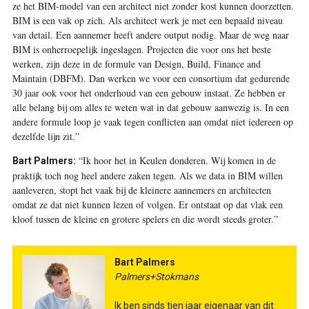
ze het BIM-model van een architect niet zonder kost kunnen doorzetten.
BIM is een vak op zich. Als architect werk je met een bepaald niveau
van detail. Een aannemer heeft andere output nodig. Maar de weg naar
BIM is onherroepelijk ingeslagen. Projecten die voor ons het beste
werken, zijn deze in de formule van Design, Build, Finance and
Maintain (DBFM). Dan werken we voor een consortium dat gedurende
30 jaar ook voor het onderhoud van een gebouw instaat. Ze hebben er
alle belang bij om alles te weten wat in dat gebouw aanwezig is. In een
andere formule loop je vaak tegen conflicten aan omdat niet iedereen op
dezelfde lijn zit.”
“Ik hoor het in Keulen donderen. Wij komen in de
Bart Palmers:
praktijk toch nog heel andere zaken tegen. Als we data in BIM willen
aanleveren, stopt het vaak bij de kleinere aannemers en architecten
omdat ze dat niet kunnen lezen of volgen. Er ontstaat op dat vlak een
kloof tussen de kleine en grotere spelers en die wordt steeds groter.”
Bart Palmers
Palmers+Stokmans
Ik ben sinds tien jaar eigenaar van dit