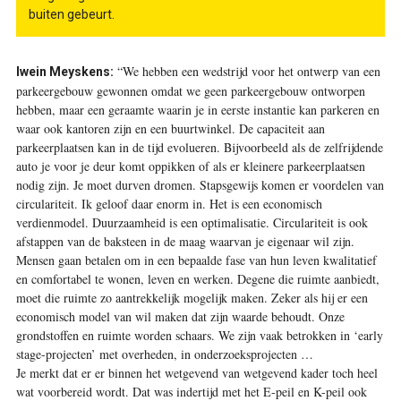
buiten gebeurt.
“We hebben een wedstrijd voor het ontwerp van een
Iwein Meyskens:
parkeergebouw gewonnen omdat we geen parkeergebouw ontworpen
hebben, maar een geraamte waarin je in eerste instantie kan parkeren en
waar ook kantoren zijn en een buurtwinkel. De capaciteit aan
parkeerplaatsen kan in de tijd evolueren. Bijvoorbeeld als de zelfrijdende
auto je voor je deur komt oppikken of als er kleinere parkeerplaatsen
nodig zijn. Je moet durven dromen. Stapsgewijs komen er voordelen van
circulariteit. Ik geloof daar enorm in. Het is een economisch
verdienmodel. Duurzaamheid is een optimalisatie. Circulariteit is ook
afstappen van de baksteen in de maag waarvan je eigenaar wil zijn.
Mensen gaan betalen om in een bepaalde fase van hun leven kwalitatief
en comfortabel te wonen, leven en werken. Degene die ruimte aanbiedt,
moet die ruimte zo aantrekkelijk mogelijk maken. Zeker als hij er een
economisch model van wil maken dat zijn waarde behoudt. Onze
grondstoffen en ruimte worden schaars. We zijn vaak betrokken in ‘early
stage-projecten’ met overheden, in
onderzoeksprojecten …
Je merkt dat er er binnen het wetgevend van wetgevend kader toch heel
wat voorbereid wordt. Dat was indertijd met het E-peil en K-peil ook