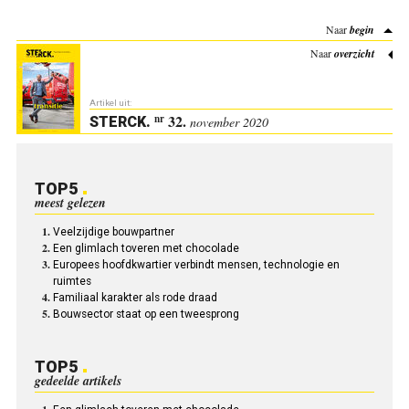
Naar
begin
Naar
overzicht
Artikel uit:
32.
nr
STERCK
.
november 2020
TOP5
meest gelezen
Veelzijdige bouwpartner
Een glimlach toveren met chocolade
Europees hoofd­kwartier verbindt mensen, technologie en
ruimtes
Familiaal karakter als rode draad
Bouwsector staat op een tweesprong
TOP5
gedeelde artikels