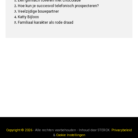
Een glimlach toveren met chocolade
Hoe kun je succesvol telefonisch prospecteren?
Veelzijdige bouwpartner
Katty Bijloos
Familiaal karakter als rode draad
Copyright © 2026
- Alle rechten voorbehouden - Inhoud door
STERCK.
Privacybeleid
&
Cookie Instellingen