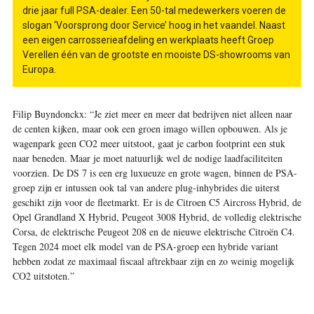
drie jaar full PSA-dealer. Een 50-tal medewerkers voeren de
slogan ‘Voorsprong door Service’ hoog in het vaandel. Naast
een eigen carrosserieafdeling en werkplaats heeft Groep
Verellen één van de grootste en mooiste DS-showrooms van
Europa.
Filip Buyndonckx:
“Je ziet meer en meer dat bedrijven niet alleen naar
de centen kijken, maar ook een groen imago willen opbouwen. Als je
wagenpark geen CO2 meer uitstoot, gaat je carbon footprint een stuk
naar beneden. Maar je moet natuurlijk wel de nodige laadfaciliteiten
voorzien. De DS 7 is een erg luxueuze en grote wagen, binnen de PSA-
groep zijn er intussen ook tal van andere plug-inhybrides die uiterst
geschikt zijn voor de fleetmarkt. Er is de Citroen C5 Aircross Hybrid, de
Opel Grandland X Hybrid, Peugeot 3008 Hybrid, de volledig elektrische
Corsa, de elektrische Peugeot 208 en de nieuwe elektrische Citroën C4.
Tegen 2024 moet elk model van de PSA-groep een hybride variant
hebben zodat ze maximaal fiscaal aftrekbaar zijn en zo weinig mogelijk
CO2 uitstoten.”