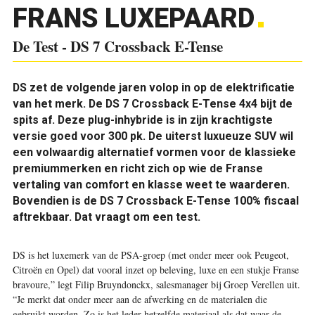
FRANS LUXEPAARD
De Test - DS 7 Crossback E-Tense
DS zet de volgende jaren volop in op de elektrificatie
van het merk. De DS 7 Crossback E-Tense 4x4 bijt de
spits af. Deze plug-inhybride is in zijn krachtigste
versie goed voor 300 pk. De uiterst luxueuze SUV wil
een volwaardig alternatief vormen voor de klassieke
premiummerken en richt zich op wie de Franse
vertaling van comfort en klasse weet te waarderen.
Bovendien is de DS 7 Crossback E-Tense 100% fiscaal
aftrekbaar. Dat vraagt om een test.
D
S is het luxemerk van de PSA-groep (met onder meer ook Peugeot,
Citroën en Opel) dat vooral inzet op beleving, luxe en een stukje Franse
bravoure,” legt Filip Bruyndonckx, salesmanager bij Groep Verellen uit.
“Je merkt dat onder meer aan de afwerking en de materialen die
gebruikt worden. Zo is het leder hetzelfde materiaal als dat waar de