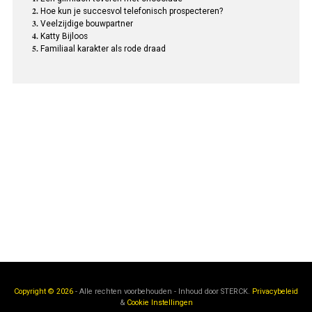
Hoe kun je succesvol telefonisch prospecteren?
Veelzijdige bouwpartner
Katty Bijloos
Familiaal karakter als rode draad
Copyright © 2026
- Alle rechten voorbehouden - Inhoud door
STERCK.
Privacybeleid
&
Cookie Instellingen