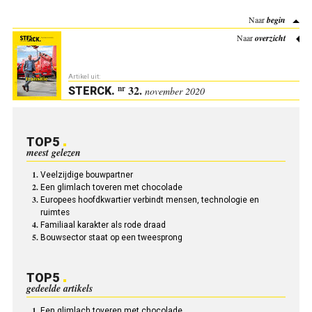
Naar
begin
Naar
overzicht
Artikel uit:
32.
nr
STERCK
.
november 2020
TOP5
meest gelezen
Veelzijdige bouwpartner
Een glimlach toveren met chocolade
Europees hoofd­kwartier verbindt mensen, technologie en
ruimtes
Familiaal karakter als rode draad
Bouwsector staat op een tweesprong
TOP5
gedeelde artikels
Een glimlach toveren met chocolade