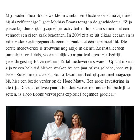
M
ijn vader Theo Boons werkte in sanitair en kluste voor en na zijn uren
bij als zelfstandige,” gaat Mathias Boons terug in de geschiedenis. “Zijn
passie lag duidelijk bij zijn eigen activiteit en hij is dan samen met een
vennoot een eigen zaak begonnen. In 2004 zijn ze uit elkaar gegaan en is
mijn vader verdergegaan als eenmanszaak met één personeelslid. Die
eerste medewerker is trouwens nog altijd in dienst. Ze installeerden
sanitair en cv-ketels, voornamelijk voor particulieren. Het bedrijf
groeide gestaag tot ze met een 15-tal medewerkers waren. Op dat niveau
zijn ze een hele tijd blijven werken tot een jaar of zes geleden, toen mijn
broer Ruben in de zaak stapte. Er kwam een bedrijfspand met magazijn
bij, hier een beetje verder op de Hoge Mauw. Een grote investering in
die tijd. Doordat er twee paar schouders waren om onder het bedrijf te
zetten, is Theo Boons vervolgens explosief beginnen groeien.”