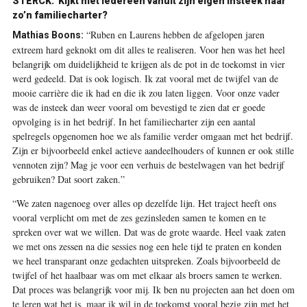
STERCK.
Kijkt niet iedereen vanuit zijn eigen insteek naar
zo’n familiecharter?
“Ruben en Laurens hebben de afgelopen jaren
Mathias Boons:
extreem hard geknokt om dit alles te realiseren. Voor hen was het heel
belangrijk om duidelijkheid te krijgen als de pot in de toekomst in vier
werd gedeeld. Dat is ook logisch. Ik zat vooral met de twijfel van de
mooie carrière die ik had en die ik zou laten liggen. Voor onze vader
was de insteek dan weer vooral om bevestigd te zien dat er goede
opvolging is in het bedrijf. In het familiecharter zijn een aantal
spelregels opgenomen hoe we als familie verder omgaan met het bedrijf.
Zijn er bijvoorbeeld enkel actieve aandeelhouders of kunnen er ook stille
vennoten zijn? Mag je voor een verhuis de bestelwagen van het bedrijf
gebruiken? Dat soort zaken.”
“We zaten nagenoeg over alles op dezelfde lijn. Het traject heeft ons
vooral verplicht om met de zes gezinsleden samen te komen en te
spreken over wat we willen. Dat was de grote waarde. Heel vaak zaten
we met ons zessen na die sessies nog een hele tijd te praten en konden
we heel transparant onze gedachten uitspreken. Zoals bijvoorbeeld de
twijfel of het haalbaar was om met elkaar als broers samen te werken.
Dat proces was belangrijk voor mij. Ik ben nu projecten aan het doen om
te leren wat het is, maar ik wil in de toekomst vooral bezig zijn met het