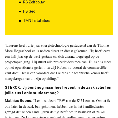
RB Zelfbouw
HB Geo
TMN Installaties
“Laurens heeft drie jaar energietechnologie gestudeerd aan de Thomas
More Hogeschool en is nadien direct in dienst gekomen. Hij heeft eerst
een half jaar op de werf gestaan en zich daarna toegelegd op de
projectopvolging. Hij stuurt alle projectleiders mee aan. Hij is dus meer
op het operationele gericht, terwijl Ruben nu vooral de commerciële
kant doet. Het is een voordeel dat Laurens die technische kennis heeft
meegekregen vanuit zijn opleiding.”
STERCK.
Jij bent nog maar heel recent in de zaak actief en
jullie zus Lenie studeert nog?
“Lenie studeert TEW aan de KU Leuven. Omdat ik
Mathias Boons:
ook later in de zaak ben gekomen, hebben we in het familiecharter
gezegd dat ze een aantal jaren de tijd heeft om te beslissen of ze wil
instappen. Zo kan ze extern eventueel de nodige kennis en ervaring