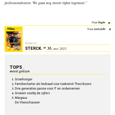
professionaliseren. We gaan nog mooie tijden tegemoet.”
Naar
begin
Naar
overzicht
Artikel uit:
35.
nr
STERCK
.
mei 2021
TOP5
meest gelezen
Groeihonger
Familiecharter als leidraad voor toekomst Theo Boons
Drie generaties passie voor IT en ondernemen
Groeien voorbij de cijfers
Margaux
De Vleeschauwer