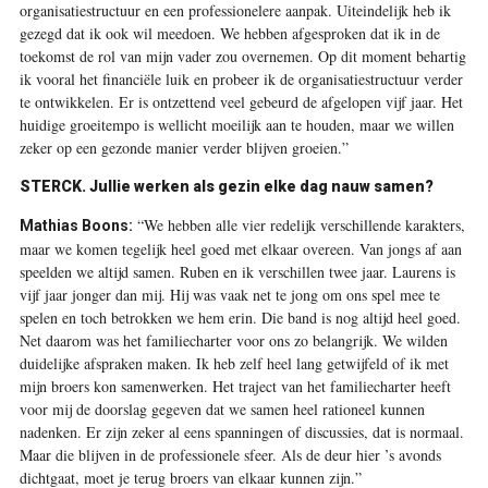
organisatiestructuur en een professionelere aanpak. Uiteindelijk heb ik
gezegd dat ik ook wil meedoen. We hebben afgesproken dat ik in de
toekomst de rol van mijn vader zou overnemen. Op dit moment behartig
ik vooral het financiële luik en probeer ik de organisatiestructuur verder
te ontwikkelen. Er is ontzettend veel gebeurd de afgelopen vijf jaar. Het
huidige groeitempo is wellicht moeilijk aan te houden, maar we willen
zeker op een gezonde manier verder blijven groeien.”
STERCK.
Jullie werken als gezin elke dag nauw samen?
“We hebben alle vier redelijk verschillende karakters,
Mathias Boons:
maar we komen tegelijk heel goed met elkaar overeen. Van jongs af aan
speelden we altijd samen. Ruben en ik verschillen twee jaar. Laurens is
vijf jaar jonger dan mij. Hij was vaak net te jong om ons spel mee te
spelen en toch betrokken we hem erin. Die band is nog altijd heel goed.
Net daarom was het familiecharter voor ons zo belangrijk. We wilden
duidelijke afspraken maken. Ik heb zelf heel lang getwijfeld of ik met
mijn broers kon samenwerken. Het traject van het familiecharter heeft
voor mij de doorslag gegeven dat we samen heel rationeel kunnen
nadenken. Er zijn zeker al eens spanningen of discussies, dat is normaal.
Maar die blijven in de professionele sfeer. Als de deur hier ’s avonds
dichtgaat, moet je terug broers van elkaar kunnen zijn.”