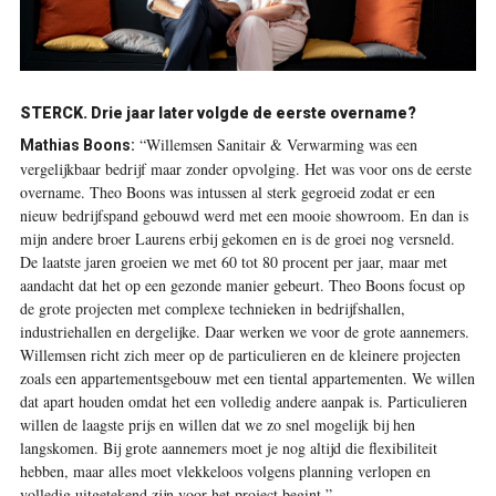
STERCK.
Drie jaar later volgde de eerste overname?
“Willemsen Sanitair & Verwarming was een
Mathias Boons:
vergelijkbaar bedrijf maar zonder opvolging. Het was voor ons de eerste
overname. Theo Boons was intussen al sterk gegroeid zodat er een
nieuw bedrijfspand gebouwd werd met een mooie showroom. En dan is
mijn andere broer Laurens erbij gekomen en is de groei nog versneld.
De laatste jaren groeien we met 60 tot 80 procent per jaar, maar met
aandacht dat het op een gezonde manier gebeurt. Theo Boons focust op
de grote projecten met complexe technieken in bedrijfshallen,
industriehallen en dergelijke. Daar werken we voor de grote aannemers.
Willemsen richt zich meer op de particulieren en de kleinere projecten
zoals een appartementsgebouw met een tiental appartementen. We willen
dat apart houden omdat het een volledig andere aanpak is. Particulieren
willen de laagste prijs en willen dat we zo snel mogelijk bij hen
langskomen. Bij grote aannemers moet je nog altijd die flexibiliteit
hebben, maar alles moet vlekkeloos volgens planning verlopen en
volledig uitgetekend zijn voor het project begint.”