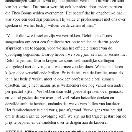
aannemingen waar alles via digitale plannen verloopt. Dat was één kant
van het verhaal. Daarnaast werd hij ook benaderd door andere partijen
die Theo Boons wilden overnemen. Het bedrijf dat hij opgebouwd had,
was voor een deel zijn pensioen. Hij wilde er professioneel met ons over
spreken of we het bedrijf wilden verderzetten of niet.”
“Vanuit die twee insteken zijn we vertrokken. Deloitte heeft ons
aangeraden om eerst een familiecharter op te stellen en daarin goede
afspraken vast te leggen, voor we aan het officiële traject van de
opvolging begonnen. Daarop hebben we vorig jaar een aantal sessies met
Deloitte gedaan. Daarin kregen we soms heel moeilijke stellingen
voorgelegd met de vraag wat we ermee zouden doen. We hebben leren
kijken door verschillende brillen. Er is de bril van de familie, maar als
je in het bedrijf werkt, moet je ook een professionele bril kunnen
opzetten. En je hebt natuurlijk je werknemers die nog vanuit een ander
perspectief kijken. We hebben daar echt goede afspraken over gemaakt
en vooral gezien dat we over heel veel zaken hetzelfde denken en
dezelfde ambitie hebben, ondanks dat we zo verschillen van karakter.
Het familiecharter is eind vorig jaar afgerond. Vervolgens was het tijd
om te denken aan de opvolging zelf. We zijn nu het traject gestart om de
prijs te bepalen en de aandelen over te dragen aan de kinderen.”