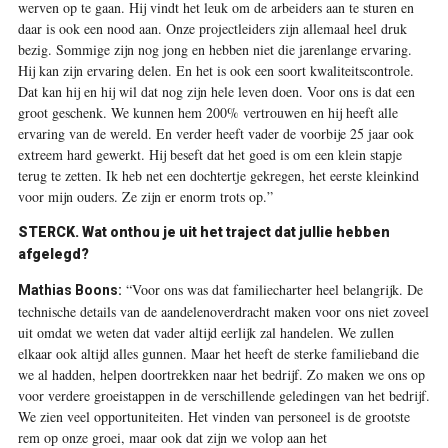
werven op te gaan. Hij vindt het leuk om de arbeiders aan te sturen en
daar is ook een nood aan. Onze projectleiders zijn allemaal heel druk
bezig. Sommige zijn nog jong en hebben niet die jarenlange ervaring.
Hij kan zijn ervaring delen. En het is ook een soort kwaliteitscontrole.
Dat kan hij en hij wil dat nog zijn hele leven doen. Voor ons is dat een
groot geschenk. We kunnen hem 200% vertrouwen en hij heeft alle
ervaring van de wereld. En verder heeft vader de voorbije 25 jaar ook
extreem hard gewerkt. Hij beseft dat het goed is om een klein stapje
terug te zetten. Ik heb net een dochtertje gekregen, het eerste kleinkind
voor mijn ouders. Ze zijn er enorm trots op.”
STERCK.
Wat onthou je uit het traject dat jullie hebben
afgelegd?
“Voor ons was dat familiecharter heel belangrijk. De
Mathias Boons:
technische details van de aandelenoverdracht maken voor ons niet zoveel
uit omdat we weten dat vader altijd eerlijk zal handelen. We zullen
elkaar ook altijd alles gunnen. Maar het heeft de sterke familieband die
we al hadden, helpen doortrekken naar het bedrijf. Zo maken we ons op
voor verdere groeistappen in de verschillende geledingen van het bedrijf.
We zien veel opportuniteiten. Het vinden van personeel is de grootste
rem op onze groei, maar ook dat zijn we volop aan het