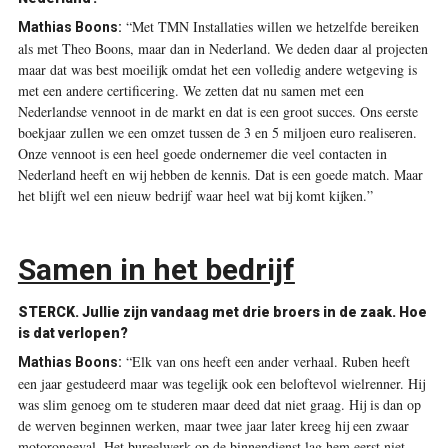
“Met TMN Installaties willen we hetzelfde bereiken
Mathias Boons:
als met Theo Boons, maar dan in Nederland. We deden daar al projecten
maar dat was best moeilijk omdat het een volledig andere wetgeving is
met een andere certificering. We zetten dat nu samen met een
Nederlandse vennoot in de markt en dat is een groot succes. Ons eerste
boekjaar zullen we een omzet tussen de 3 en 5 miljoen euro realiseren.
Onze vennoot is een heel goede ondernemer die veel contacten in
Nederland heeft en wij hebben de kennis. Dat is een goede match. Maar
het blijft wel een nieuw bedrijf waar heel wat bij komt kijken.”
Samen in het bedrijf
STERCK.
Jullie zijn vandaag met drie broers in de zaak. Hoe
is dat verlopen?
“Elk van ons heeft een ander verhaal. Ruben heeft
Mathias Boons
:
een jaar gestudeerd maar was tegelijk ook een beloftevol wielrenner. Hij
was slim genoeg om te studeren maar deed dat niet graag. Hij is dan op
de werven beginnen werken, maar twee jaar later kreeg hij een zwaar
motorongeval. Het bureelwerk op de binnendienst lag hem eerst niet.