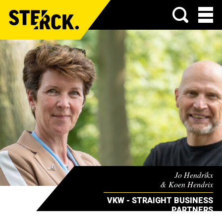
Menu
Jo Hendrikx
& Koen Hendrix
VKW - STRAIGHT BUSINESS
PARTNERS