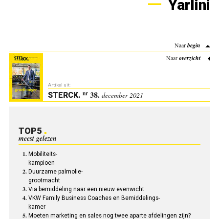
Yarlini
Naar
begin
Naar
overzicht
Artikel uit:
38.
nr
STERCK
.
december 2021
TOP5
meest gelezen
Mobiliteits-
kampioen
Duurzame palmolie-
grootmacht
Via bemiddeling naar een nieuw evenwicht
VKW Family Business Coaches en Bemiddelings-
kamer
Moeten marketing en sales nog twee aparte afdelingen zijn?