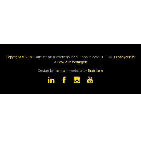
Copyright © 2026
- Alle rechten voorbehouden - Inhoud door
STERCK.
Privacybeleid
&
Cookie Instellingen
Design by
I am ten
- website by
Brainlane
STERCK
is een onderdeel van