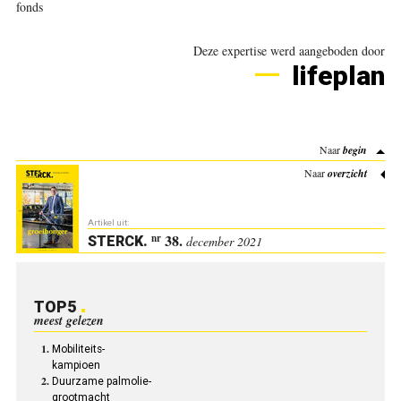
fonds
Deze expertise werd aangeboden door
lifeplan
Naar
begin
Naar
overzicht
Artikel uit:
38.
nr
STERCK
.
december 2021
TOP5
meest gelezen
Mobiliteits-
kampioen
Duurzame palmolie-
grootmacht