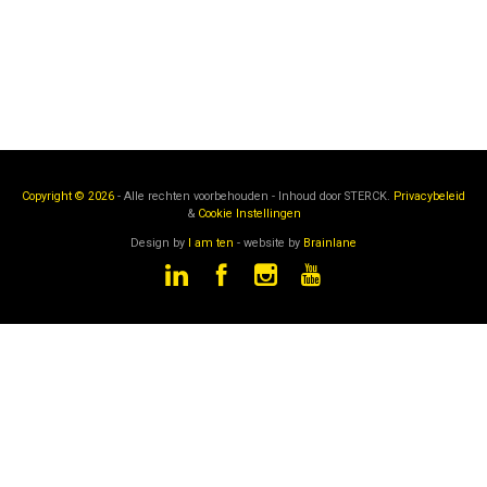
Copyright © 2026
- Alle rechten voorbehouden - Inhoud door
STERCK.
Privacybeleid
&
Cookie Instellingen
Design by
I am ten
- website by
Brainlane
STERCK
is een onderdeel van