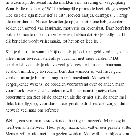
In wezen zijn die social media markten van verveling en vergelijking.
Waar is die mee bezig? Welke belangrijke promotie heeft die gekregen?
Hoe ziet die zijn nieuw lief er uit? Hoeveel hartjes, duimpjes, … krijgt
die meer dan ik? Na een kwartiertje op je smartphone heb je eerder
zelden een gevoel van inspiratie, motivatie en levenslust. Daar heeft het
ook niks mee te maken, onze hersenen hebben dat stofje nodig dat bij
elk berichtje wordt vrijgemaakt, tot het op en leeg is…
Ken je die studie waaruit blijkt dat als jij heel veel geld verdient, je dat
alleen maar tevreden stelt als je buurman niet meer verdient? Dit
betekent dus dat als je niet zo veel geld verdient, maar je buurman
verdient minder, je tevredener bent dan wanneer je veel meer geld
verdient maar je buurman nog meer binnenhaalt. Mensen zijn
vergelijkende wezens. Ze oordelen voortdurend over de ander, maar
vooral ook over zichzelf. Iedereen wil maar naarstig netwerken,
opportuniteiten zien bij de ander (en als die er niet zijn, de ander snel
links laten liggen), voortdurend een goede indruk maken, zorgen dat ons
netwerk veel naar ons refereert.
Welnu, een van mijn beste vrienden heeft geen netwerk. Meer nog hij
heeft een anti-netwerk. Hoor je zijn naam, dan valt er een genante stilte.
Mensen willen niet met hem gezien worden. Met welk idee hij ook zou