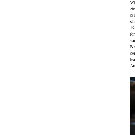
Wi
zi
ee
st
19
fo
va
Be
co
le
Au