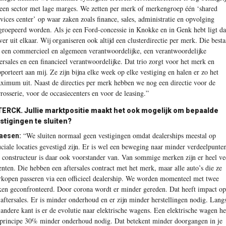
 een sector met lage marges. We zetten per merk of merkengroep één ‘shared
rvices center’ op waar zaken zoals finance, sales, administratie en opvolging
groepeerd worden. Als je een Ford-concessie in Knokke en in Genk hebt ligt da
 ver uit elkaar. Wij organiseren ook altijd een clusterdirectie per merk. Die besta
t een commercieel en algemeen verantwoordelijke, een verantwoordelijke
tersales en een financieel verantwoordelijke. Dat trio zorgt voor het merk en
pporteert aan mij. Ze zijn bijna elke week op elke vestiging en halen er zo het
ximum uit. Naast de directies per merk hebben we nog een directie voor de
rrosserie, voor de occasiecenters en voor de leasing.”
ERCK. Jullie marktpositie maakt het ook mogelijk om bepaalde
stigingen te sluiten?
“We sluiten normaal geen vestigingen omdat dealerships meestal op
aesen:
uciale locaties gevestigd zijn. Er is wel een beweging naar minder verdeelpunte
 constructeur is daar ook voorstander van. Van sommige merken zijn er heel ve
enten. Die hebben een aftersales contract met het merk, maar alle auto’s die ze
rkopen passeren via een officieel dealership. We worden momenteel met twee
ken geconfronteerd. Door corona wordt er minder gereden. Dat heeft impact op
 aftersales. Er is minder onderhoud en er zijn minder herstellingen nodig. Lang
 andere kant is er de evolutie naar elektrische wagens. Een elektrische wagen he
 principe 30% minder onderhoud nodig. Dat betekent minder doorgangen in je