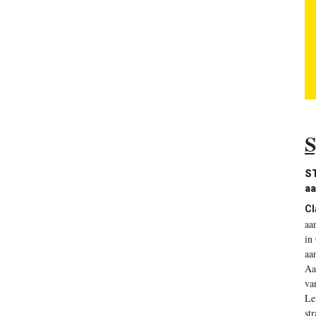
S
ST
a
Cl
aa
in
aa
Aa
va
Le
st