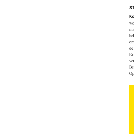
ST
Ko
we
ma
he
om
de
Er
ve
Be
Op