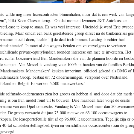
ric wilde nog meer leasecontracten binnenhalen, maar dat is een werk van lang
em”, blikt Koen Claesen terug. “Op dat moment kwamen J&T Autolease en
rectLease te koop te staan. Er was veel interesse. Uiteindelijk werd Eric tweede
 bieding. Maar omdat een bank gerelateerde groep direct na de bankencrisis ge
ernames mocht doen, haalde hij de deal toch binnen. Leasing is echter heel
pitaalintensief. Je moet al die wagens betalen om ze vervolgens te verhuren.
rschillende private-equityfondsen toonden interesse om mee te investeren. Het
rd echter boezemvriend Ben Mandemakers die van de plannen hoorde en beslo
 te stappen. Van Mossel is vandaag voor 100% in handen van de families Berkh
 Mandemakers. Mandemakers’ keuken imperium, officieel gekend als DMG of 
ndemakers Groep, bestaat uit 72 ondernemingen, verspreid over Nederland,
itsland en België. Er werken 5.500 medewerkers."
ide selfmade-ondernemers zien het groots en hebben al snel door dat één merk 
inig is om hun model rond uit te bouwen. Drie maanden later volgt de eerste
ername van een Opel-concessie. Vandaag is Van Mossel meer dan 50 overname
rder. De groep verwacht dit jaar 75.000 nieuwe en 63.100 occasiewagens te
rkopen. De leaseportefeuille tikt af op 96.000 leasecontracten. Tegelijk zijn er 
n 40-tal schadeherstellingsbedrijven en verschillende occasiecenters aan de groe
egevoegd.