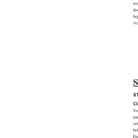
we
do
be
vr
S
ST
Cl
Vo
na
oo
be
Pe