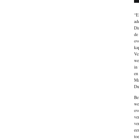
“E
ad
Di
de
ov
ka
Ve
we
in
en
Ma
Du
Be
we
ov
ve
ve
ee
to