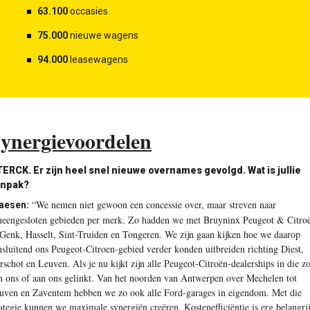
63.100
occasies
75.000
nieuwe wagens
94.000
leasewagens
ynergievoordelen
ERCK. Er zijn heel snel nieuwe overnames gevolgd. Wat is jullie
anpak?
“We nemen niet gewoon een concessie over, maar streven naar
aesen:
neengesloten gebieden per merk. Zo hadden we met Bruyninx Peugeot & Citro
 Genk, Hasselt, Sint-Truiden en Tongeren. We zijn gaan kijken hoe we daarop
nsluitend ons Peugeot-Citroen-gebied verder konden uitbreiden richting Diest,
rschot en Leuven. Als je nu kijkt zijn alle Peugeot-Citroën-dealerships in die z
n ons of aan ons gelinkt. Van het noorden van Antwerpen over Mechelen tot
uven en Zaventem hebben we zo ook alle Ford-garages in eigendom. Met die
rategie kunnen we maximale synergiën creëren. Kostenefficiëntie is erg belangri