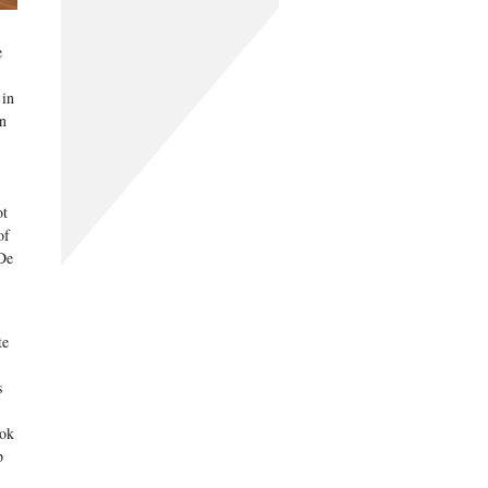
e
 in
en
ot
of
De
te
s
ook
p