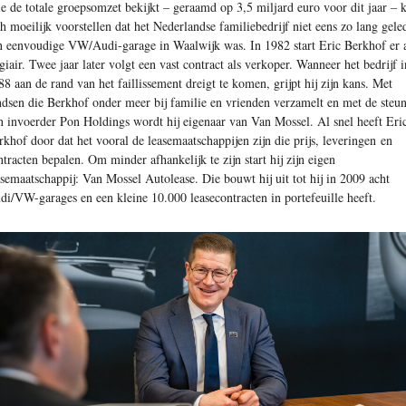
e de totale groepsomzet bekijkt – geraamd op 3,5 miljard euro voor dit jaar – 
ch moeilijk voorstellen dat het Nederlandse familiebedrijf niet eens zo lang gele
n eenvoudige VW/Audi-garage in Waalwijk was. In 1982 start Eric Berkhof er 
agiair. Twee jaar later volgt een vast contract als verkoper. Wanneer het bedrijf i
88 aan de rand van het faillissement dreigt te komen, grijpt hij zijn kans. Met
ndsen die Berkhof onder meer bij familie en vrienden verzamelt en met de steu
n invoerder Pon Holdings wordt hij eigenaar van Van Mossel. Al snel heeft Eri
rkhof door dat het vooral de leasemaatschappijen zijn die prijs, leveringen en
ntracten bepalen. Om minder afhankelijk te zijn start hij zijn eigen
asemaatschappij: Van Mossel Autolease. Die bouwt hij uit tot hij in 2009 acht
di/VW-garages en een kleine 10.000 leasecontracten in portefeuille heeft.