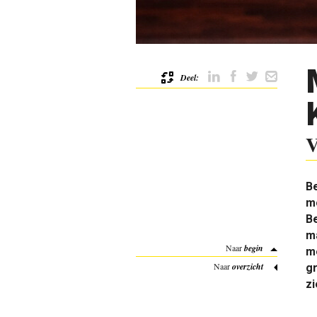
Deel:
V
B
mo
Be
ma
Naar
begin
me
Naar
overzicht
gr
zi