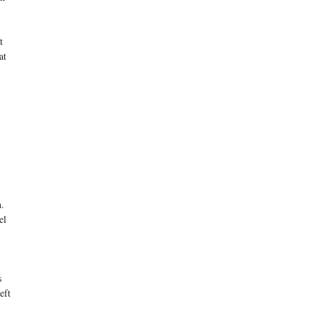
t
at
n.
el
s
eft