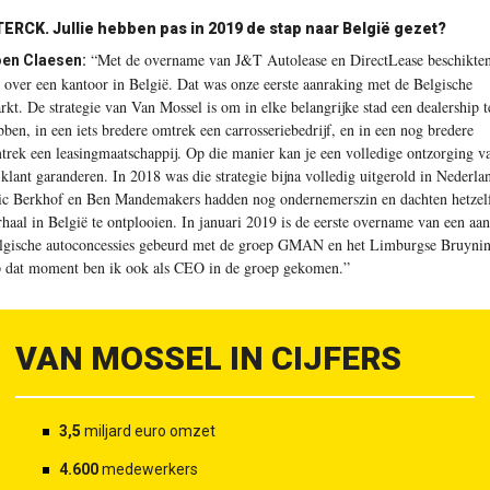
ERCK. Jullie hebben pas in 2019 de stap naar België gezet?
“Met de overname van J&T Autolease en DirectLease beschikte
en Claesen:
 over een kantoor in België. Dat was onze eerste aanraking met de Belgische
rkt. De strategie van Van Mossel is om in elke belangrijke stad een dealership t
bben, in een iets bredere omtrek een carrosseriebedrijf, en in een nog bredere
trek een leasingmaatschappij. Op die manier kan je een volledige ontzorging v
 klant garanderen. In 2018 was die strategie bijna volledig uitgerold in Nederla
ic Berkhof en Ben Mandemakers hadden nog ondernemerszin en dachten hetzel
rhaal in België te ontplooien. In januari 2019 is de eerste overname van een aan
lgische autoconcessies gebeurd met de groep GMAN en het Limburgse Bruynin
 dat moment ben ik ook als CEO in de groep gekomen.”
VAN MOSSEL IN CIJFERS
3,5
miljard euro omzet
4.600
medewerkers