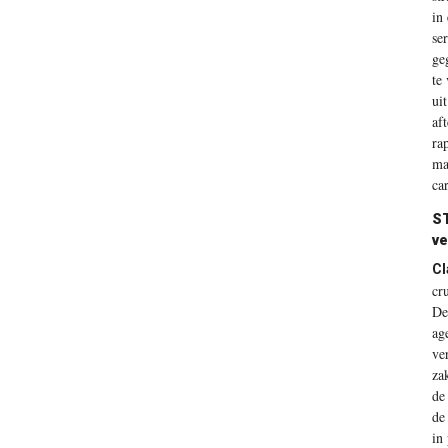
in
se
ge
te
ui
af
ra
ma
ca
ST
ve
Cl
cr
De
ag
ve
za
de
de
in