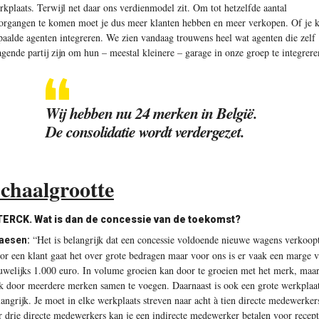
rkplaats. Terwijl net daar ons verdienmodel zit. Om tot hetzelfde aantal
organgen te komen moet je dus meer klanten hebben en meer verkopen. Of je 
paalde agenten integreren. We zien vandaag trouwens heel wat agenten die zelf
agende partij zijn om hun – meestal kleinere – garage in onze groep te integrere
Wij hebben nu 24 merken in België.
De consolidatie wordt verdergezet.
chaalgrootte
ERCK. Wat is dan de concessie van de toekomst?
“Het is belangrijk dat een concessie voldoende nieuwe wagens verkoop
aesen:
or een klant gaat het over grote bedragen maar voor ons is er vaak een marge 
uwelijks 1.000 euro. In volume groeien kan door te groeien met het merk, maa
k door meerdere merken samen te voegen. Daarnaast is ook een grote werkplaa
langrijk. Je moet in elke werkplaats streven naar acht à tien directe medewerker
r drie directe medewerkers kan je een indirecte medewerker betalen voor recept