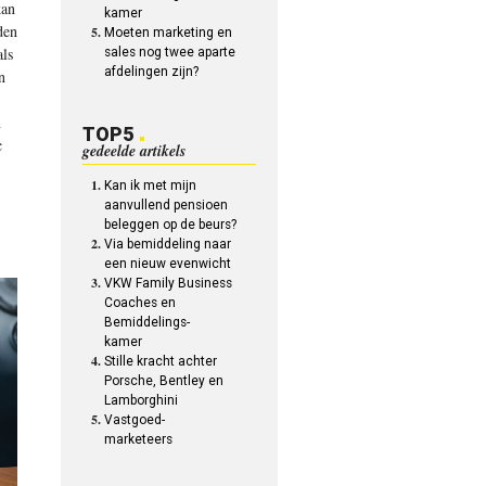
kan
kamer
den
Moeten marketing en
als
sales nog twee aparte
afdelingen zijn?
n
n
TOP5
c
gedeelde artikels
Kan ik met mijn
aanvullend pensioen
beleggen op de beurs?
Via bemiddeling naar
een nieuw evenwicht
VKW Family Business
Coaches en
Bemiddelings-
kamer
Stille kracht achter
Porsche, Bentley en
Lamborghini
Vastgoed-
marketeers