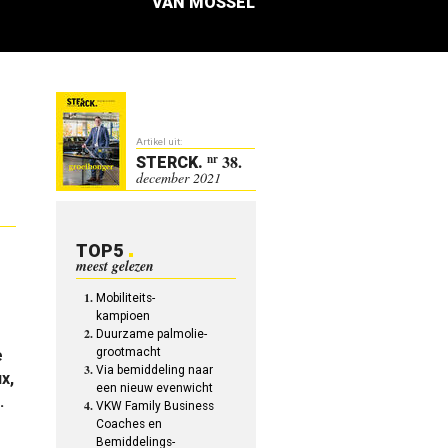
VAN MOSSEL
Artikel uit:
38.
nr
STERCK
.
december 2021
TOP5
meest gelezen
Mobiliteits-
kampioen
Duurzame palmolie-
grootmacht
e
Via bemiddeling naar
x,
een nieuw evenwicht
.
VKW Family Business
Coaches en
Bemiddelings-