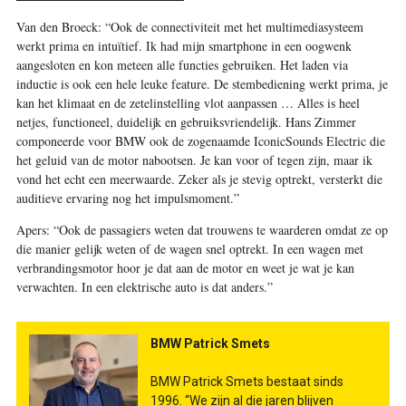
Van den Broeck: “Ook de connectiviteit met het multimediasysteem
werkt prima en intuïtief. Ik had mijn smartphone in een oogwenk
aangesloten en kon meteen alle functies gebruiken. Het laden via
inductie is ook een hele leuke feature. De stembediening werkt prima, je
kan het klimaat en de zetelinstelling vlot aanpassen … Alles is heel
netjes, functioneel, duidelijk en gebruiksvriendelijk. Hans Zimmer
componeerde voor BMW ook de zogenaamde IconicSounds Electric die
het geluid van de motor nabootsen. Je kan voor of tegen zijn, maar ik
vond het echt een meerwaarde. Zeker als je stevig optrekt, versterkt die
auditieve ervaring nog het impulsmoment.”
Apers
:
“Ook de passagiers weten dat trouwens te waarderen omdat ze op
die manier gelijk weten of de wagen snel optrekt. In een wagen met
verbrandingsmotor hoor je dat aan de motor en weet je wat je kan
verwachten. In een elektrische auto is dat anders.”
BMW Patrick Smets
BMW Patrick Smets bestaat sinds
1996. “We zijn al die jaren blijven