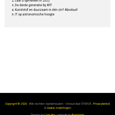
Laat u opmerken in 2022
De derde generatie bij ATF
Kunststof en duurzaam in één zin? Absoluut!
IT op astronomische hoogte
Copyright © 2026
- Alle rechten voorbehouden - Inhoud door
STERCK.
Privacybeleid
&
Cookie Instellingen
Design by
I am ten
- website by
Brainlane