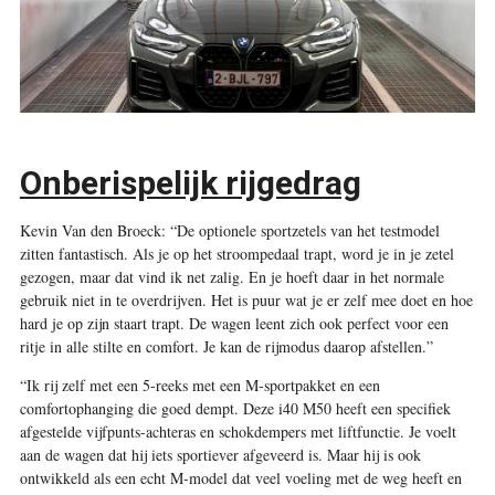
Onberispelijk rijgedrag
Kevin Van den Broeck: “De optionele sportzetels van het testmodel
zitten fantastisch. Als je op het stroompedaal trapt, word je in je zetel
gezogen, maar dat vind ik net zalig. En je hoeft daar in het normale
gebruik niet in te overdrijven. Het is puur wat je er zelf mee doet en hoe
hard je op zijn staart trapt. De wagen leent zich ook perfect voor een
ritje in alle stilte en comfort. Je kan de rijmodus daarop afstellen.”
“Ik rij zelf met een 5-reeks met een M-sportpakket en een
comfortophanging die goed dempt. Deze i40 M50 heeft een specifiek
afgestelde vijfpunts-achteras en schokdempers met liftfunctie. Je voelt
aan de wagen dat hij iets sportiever afgeveerd is. Maar hij is ook
ontwikkeld als een echt M-model dat veel voeling met de weg heeft en