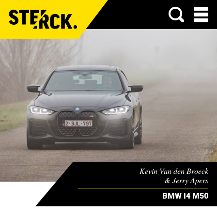
Menu
Kevin Van den Broeck
& Jerry Apers
BMW I4 M50