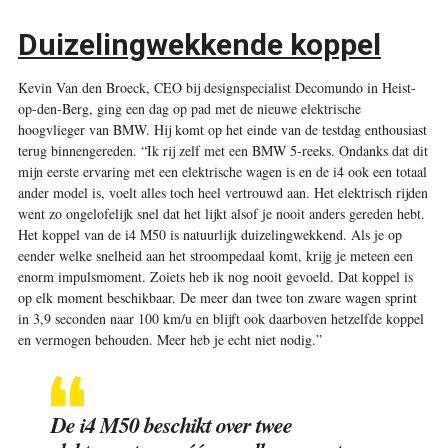
Duizelingwekkende koppel
Kevin Van den Broeck, CEO bij designspecialist Decomundo in Heist-
op-den-Berg, ging een dag op pad met de nieuwe elektrische
hoogvlieger van BMW. Hij komt op het einde van de testdag enthousiast
terug binnengereden. “Ik rij zelf met een BMW 5-reeks. Ondanks dat dit
mijn eerste ervaring met een elektrische wagen is en de i4 ook een totaal
ander model is, voelt alles toch heel vertrouwd aan. Het elektrisch rijden
went zo ongelofelijk snel dat het lijkt alsof je nooit anders gereden hebt.
Het koppel van de i4 M50 is natuurlijk duizelingwekkend. Als je op
eender welke snelheid aan het stroompedaal komt, krijg je meteen een
enorm impulsmoment. Zoiets heb ik nog nooit gevoeld. Dat koppel is
op elk moment beschikbaar. De meer dan twee ton zware wagen sprint
in 3,9 seconden naar 100 km/u en blijft ook daarboven hetzelfde koppel
en vermogen behouden. Meer heb je echt niet nodig.”
De i4 M50 beschikt over twee