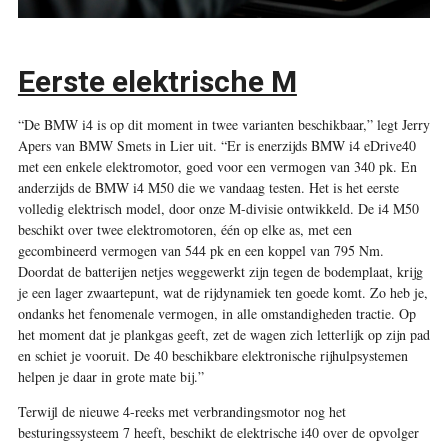
Eerste elektrische M
“De BMW i4 is op dit moment in twee varianten beschikbaar,” legt Jerry
Apers van BMW Smets in Lier uit. “Er is enerzijds BMW i4 eDrive40
met een enkele elektromotor, goed voor een vermogen van 340 pk. En
anderzijds de BMW i4 M50 die we vandaag testen. Het is het eerste
volledig elektrisch model, door onze M-divisie ontwikkeld. De i4 M50
beschikt over twee elektromotoren, één op elke as, met een
gecombineerd vermogen van 544 pk en een koppel van 795 Nm.
Doordat de batterijen netjes weggewerkt zijn tegen de bodemplaat, krijg
je een lager zwaartepunt, wat de rijdynamiek ten goede komt. Zo heb je,
ondanks het fenomenale vermogen, in alle omstandigheden tractie. Op
het moment dat je plankgas geeft, zet de wagen zich letterlijk op zijn pad
en schiet je vooruit. De 40 beschikbare elektronische rijhulpsystemen
helpen je daar in grote mate bij.”
Terwijl de nieuwe 4-reeks met verbrandingsmotor nog het
besturingssysteem 7 heeft, beschikt de elektrische i40 over de opvolger