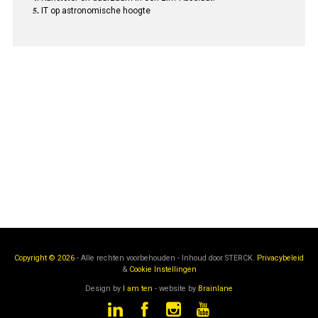
IT op astronomische hoogte
Copyright © 2026
- Alle rechten voorbehouden - Inhoud door
STERCK.
Privacybeleid
&
Cookie Instellingen
Design by
I am ten
- website by
Brainlane