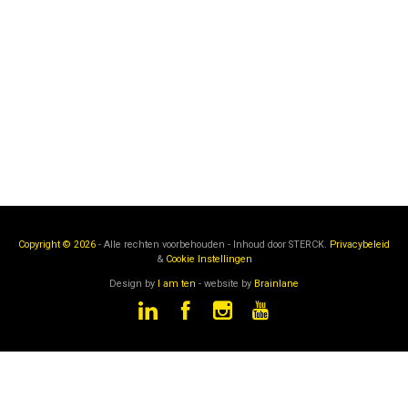
Copyright © 2026
- Alle rechten voorbehouden - Inhoud door
STERCK.
Privacybeleid
&
Cookie Instellingen
Design by
I am ten
- website by
Brainlane
STERCK
is een onderdeel van