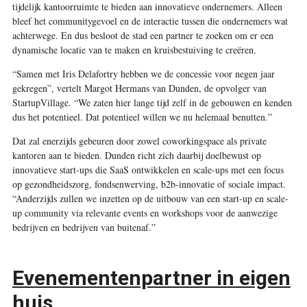
tijdelijk kantoorruimte te bieden aan innovatieve ondernemers. Alleen
bleef het communitygevoel en de interactie tussen die ondernemers wat
achterwege. En dus besloot de stad een partner te zoeken om er een
dynamische locatie van te maken en kruisbestuiving te creëren.
“Samen met Iris Delafortry hebben we de concessie voor negen jaar
gekregen”, vertelt Margot Hermans van Dunden, de opvolger van
StartupVillage. “We zaten hier lange tijd zelf in de gebouwen en kenden
dus het potentieel. Dat potentieel willen we nu helemaal benutten.”
Dat zal enerzijds gebeuren door zowel coworkingspace als private
kantoren aan te bieden. Dunden richt zich daarbij doelbewust op
innovatieve start-ups die SaaS ontwikkelen en scale-ups met een focus
op gezondheidszorg, fondsenwerving, b2b-innovatie of sociale impact.
“Anderzijds zullen we inzetten op de uitbouw van een start-up en scale-
up community via relevante events en workshops voor de aanwezige
bedrijven en bedrijven van buitenaf.”
Evenementenpartner in eigen
huis