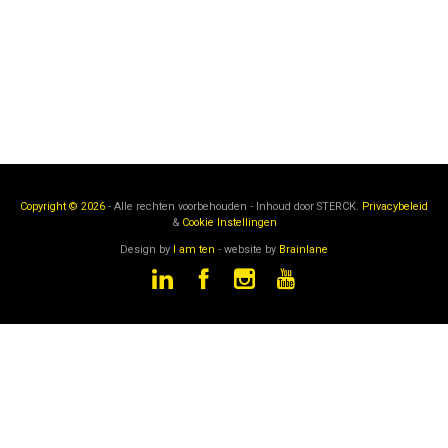
Copyright © 2026
- Alle rechten voorbehouden - Inhoud door
STERCK.
Privacybeleid
&
Cookie Instellingen
Design by
I am ten
- website by
Brainlane
STERCK
is een onderdeel van