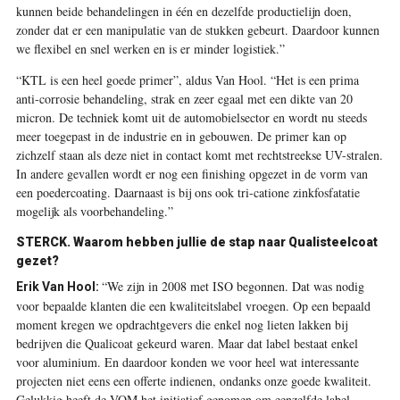
kunnen beide behandelingen in één en dezelfde productielijn doen,
zonder dat er een manipulatie van de stukken gebeurt. Daardoor kunnen
we flexibel en snel werken en is er minder logistiek.”
“KTL is een heel goede primer”, aldus Van Hool. “Het is een prima
anti-corrosie behandeling, strak en zeer egaal met een dikte van 20
micron. De techniek komt uit de automobielsector en wordt nu steeds
meer toegepast in de industrie en in gebouwen. De primer kan op
zichzelf staan als deze niet in contact komt met rechtstreekse UV-stralen.
In andere gevallen wordt er nog een finishing opgezet in de vorm van
een poedercoating. Daarnaast is bij ons ook tri-catione zinkfosfatatie
mogelijk als voorbehandeling.”
STERCK. Waarom hebben jullie de stap naar Qualisteelcoat
gezet?
“We zijn in 2008 met ISO begonnen. Dat was nodig
Erik Van Hool:
voor bepaalde klanten die een kwaliteitslabel vroegen. Op een bepaald
moment kregen we opdrachtgevers die enkel nog lieten lakken bij
bedrijven die Qualicoat gekeurd waren. Maar dat label bestaat enkel
voor aluminium. En daardoor konden we voor heel wat interessante
projecten niet eens een offerte indienen, ondanks onze goede kwaliteit.
Gelukkig heeft de VOM het initiatief genomen om eenzelfde label