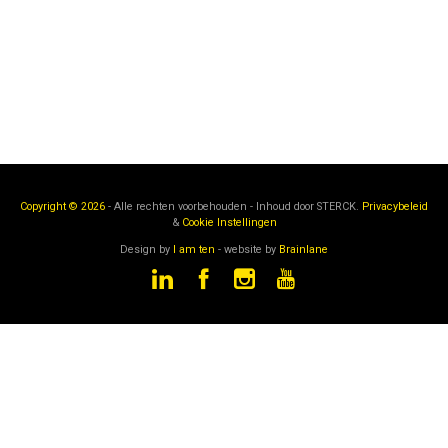
Copyright © 2026
- Alle rechten voorbehouden - Inhoud door
STERCK.
Privacybeleid
&
Cookie Instellingen
Design by
I am ten
- website by
Brainlane
STERCK
is een onderdeel van