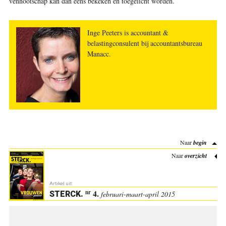
vennootschap kan dan eens bekeken en toegelicht worden.
Inge Peeters is accountant &
belastingconsulent bij accountantsbureau
Manacc.
Naar
begin
Naar
overzicht
Artikel uit:
4.
nr
STERCK
.
februari-maart-april 2015